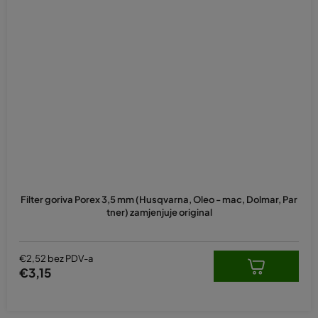
Prosječna
ocjena
Filter goriva Porex 3,5 mm (Husqvarna, Oleo - mac, Dolmar, Par
proizvoda
tner) zamjenjuje original
je
5,0
od
5
€2,52 bez PDV-a
zvjezdica.
€3,15