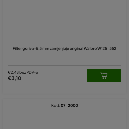
Filter goriva-5,5 mm zamjenjuje original Walbro W125-552
€2,48 bez PDV-a
€3,10
Kod:
07-2000