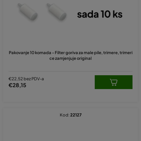
r
o
i
z
v
o
d
Pakovanje 10 komada - Filter goriva za male pile, trimere, trimeri
a
ce zamjenjuje original
€22,52 bez PDV-a
€28,15
Kod:
22127