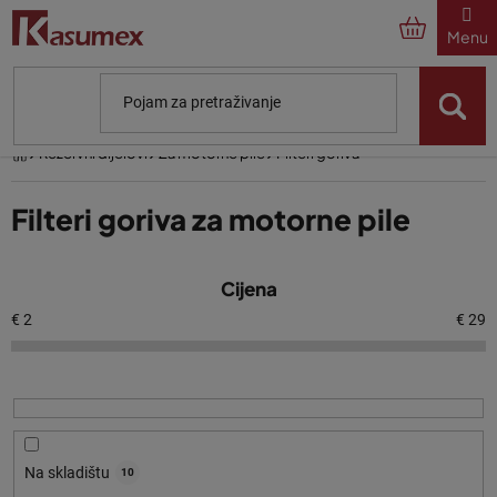
Preskoči
na
sadržaj
Početna
Rezervni dijelovi
Za motorne pile
Filteri goriva
Filteri goriva za motorne pile
P
Cijena
o
p
€
2
€
29
i
s
p
r
o
Na skladištu
10