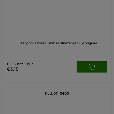
Filter goriva Porex 5 mm za Stihl zamjenjuje original
€2,52 bez PDV-a
€3,15
Kod:
07-0400