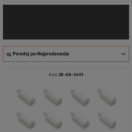
i
z
v
o
d
a
S
Poredaj po:
Najprodavanije
o
r
t
Kod:
ZB-KB-0433
i
r
a
n
j
e
p