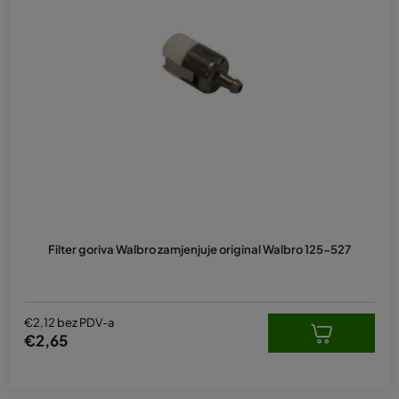
Filter goriva Walbro zamjenjuje original Walbro 125-527
€2,12 bez PDV-a
€2,65