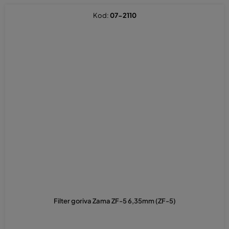
Kod:
07-2110
Filter goriva Zama ZF-5 6,35mm (ZF-5)