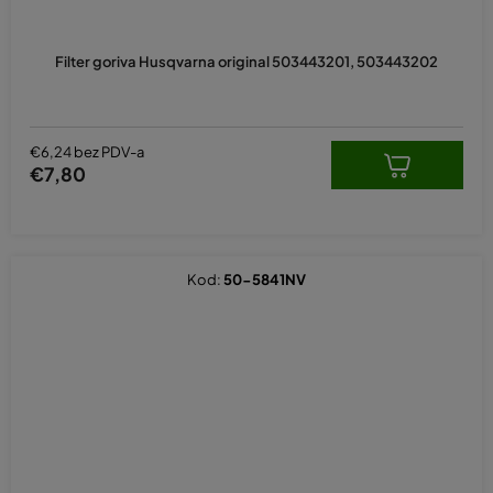
Filter goriva Husqvarna original 503443201, 503443202
€6,24 bez PDV-a
€7,80
Kod:
50-5841NV