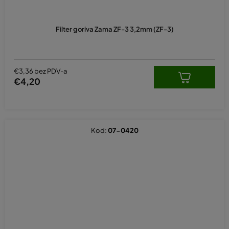
Filter goriva Zama ZF-3 3,2mm (ZF-3)
€3,36 bez PDV-a
€4,20
Kod:
07-0420