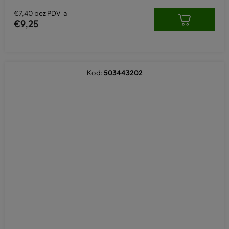
€7,40 bez PDV-a
€9,25
Kod:
503443202