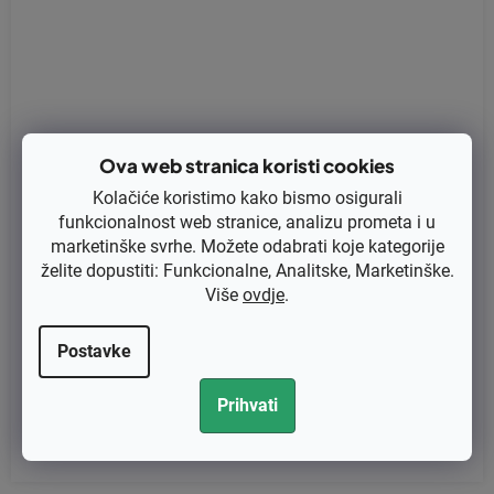
Ova web stranica koristi cookies
Kolačiće koristimo kako bismo osigurali
funkcionalnost web stranice, analizu prometa i u
marketinške svrhe. Možete odabrati koje kategorije
želite dopustiti: Funkcionalne, Analitske, Marketinške.
Više
ovdje
.
Filter goriva Zama ZF1 3,2mm (ZF-1)
Postavke
€2,64 bez PDV-a
Prihvati
€3,30