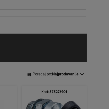
S
Poredaj po:
Najprodavanije
o
r
t
Kod:
575276901
i
r