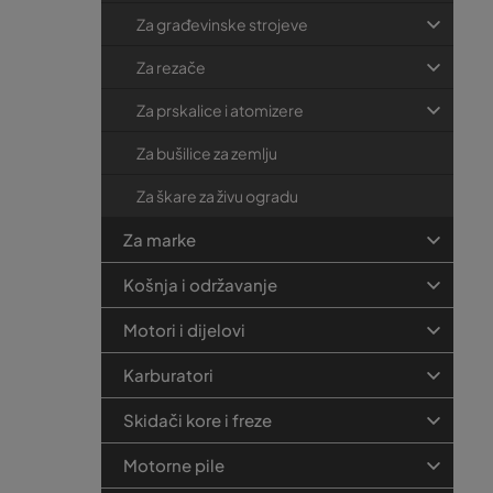
Za građevinske strojeve
Za rezače
Za prskalice i atomizere
Za bušilice za zemlju
Za škare za živu ogradu
Za marke
Košnja i održavanje
Motori i dijelovi
Karburatori
Skidači kore i freze
Motorne pile