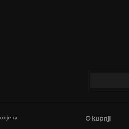
Email
acije o novim proizvodima u našoj e-trgovini.
 ocjena
O kupnji