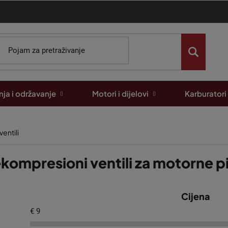
ja i održavanje
Motori i dijelovi
Karburatori
entili
kompresioni ventili za motorne pi
Cijena
€
9