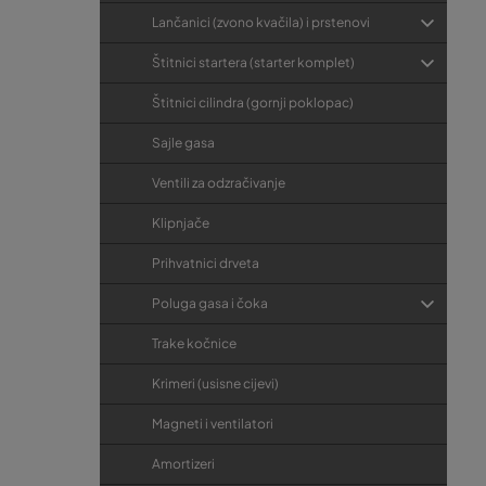
Lančanici (zvono kvačila) i prstenovi
Štitnici startera (starter komplet)
Štitnici cilindra (gornji poklopac)
Sajle gasa
Ventili za odzračivanje
Klipnjače
Prihvatnici drveta
Poluga gasa i čoka
Trake kočnice
Krimeri (usisne cijevi)
Magneti i ventilatori
Amortizeri