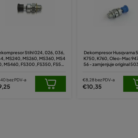
Prosječna
ocjena
kompresor Stihl 024, 026, 036,
Dekompresor Husqvarna 5
proizvoda
4, MS240, MS260, MS360, MS4
K750, K760, Oleo-Mac 947,
je
0, MS460, FS300 ,FS350, FS50
56 - zamjenjuje original 5
5,0
 FS550 (zamjenjuje original 11280
od
209400)
5
,40 bez PDV-a
€8,28 bez PDV-a
zvjezdica.
9,25
€10,35
K
o
n
t
r