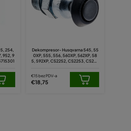
a
n
j
e
p
r
5, 254,
Dekompresor- Husqvarna 545, 55
o
 952, 9
0XP, 555, 556, 560XP, 562XP, 58
i
03715301
5, 592XP, CS2252, CS2253, CS225
8, CS2260 - original 575276901
z
v
€15 bez PDV-a
€18,75
o
d
a