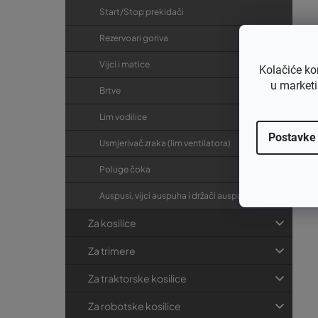
Start/Stop prekidači
Rezervoari goriva
Vijci i matice
Kolačiće ko
u marketi
Brtve
Lim vodilice
Postavke
Usmjerivač zraka (lim ventilatora)
Poluge čoka
Auspusi, vijci auspuha i držači auspuha
Za kosilice
Za trimere
Za traktorske kosilice
Za robotske kosilice