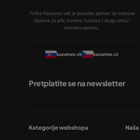
o
ž
Tvrtka Kasumex vaš je pouzdan partner za rezervne
j
dijelove za pile, trimere, kosilice i drugu vrtnu i
šumsku opremu.
e
kasumex.sk
kasumex.cz
Pretplatite se na newsletter
Unesite svoju e-mail adresu i poslat ćemo vam inform
Kategorije webshopa
Naša