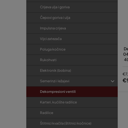
Crijeva ulja i goriva
Čepovi goriva i ulja
Impulsna crijeva
Vijci zatezača
De
Poluga kočnice
04
4
Rukohvati
0,
Elektronik (bobina)
€7
€
Semerinzi i ležajevi
Dekompresioni ventili
Karteri, kućište radilice
Radilice
Štitnici kvačila (štitnici kočnice)