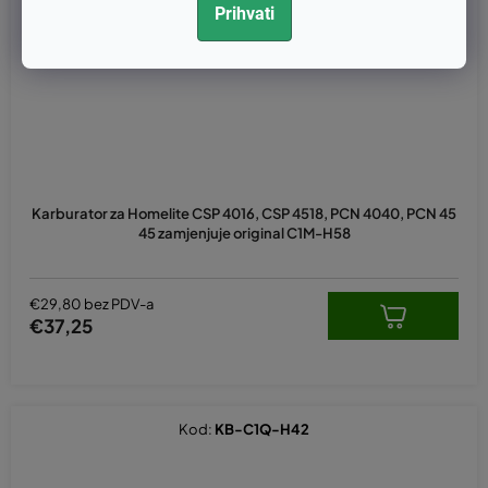
Prihvati
Karburator za Homelite CSP 4016, CSP 4518, PCN 4040, PCN 45
45 zamjenjuje original C1M-H58
€29,80 bez PDV-a
€37,25
Kod:
KB-C1Q-H42