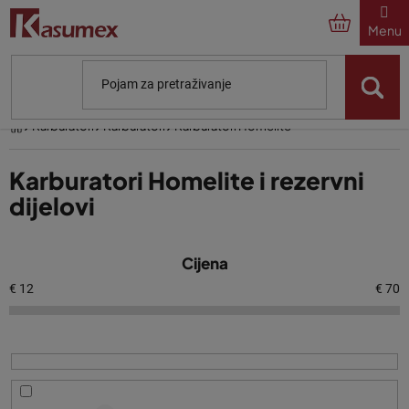
Preskoči
na
sadržaj
Početna
Karburatori
Karburatori
Karburatori Homelite
Karburatori Homelite i rezervni
dijelovi
P
Cijena
o
p
€
12
€
70
i
s
p
r