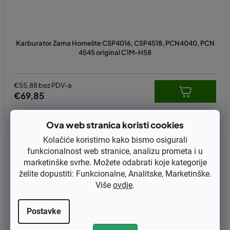
Karburator Zama Homelite CSP4016, CSP4518, PCN4040, PCN
4545 original C1M-H58
€55,88 bez PDV-a
€69,85
Ova web stranica koristi cookies
Kolačiće koristimo kako bismo osigurali
Kod:
KB-C1M-H58
funkcionalnost web stranice, analizu prometa i u
marketinške svrhe. Možete odabrati koje kategorije
želite dopustiti: Funkcionalne, Analitske, Marketinške.
Više
ovdje
.
Postavke