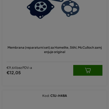
p
r
o
i
z
v
o
d
Membrana (reparaturni set) za Homelite, Stihl, McCulloch zamj
a
enjuje original
€9,64 bez PDV-a
€12,05
Kod:
C1U-H48A