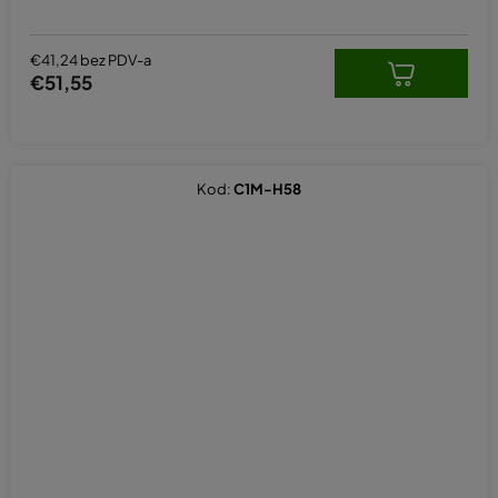
€41,24 bez PDV-a
€51,55
Kod:
C1M-H58