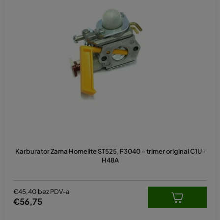
Karburator Zama Homelite ST525, F3040 – trimer original C1U-
H48A
€45,40 bez PDV-a
€56,75