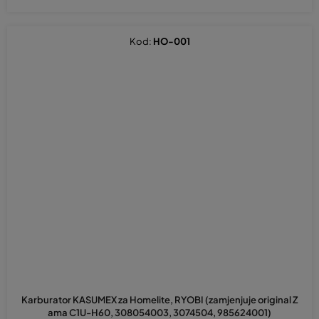
Kod:
HO-001
Prosječna
ocjena
Karburator KASUMEX za Homelite, RYOBI (zamjenjuje original Z
proizvoda
ama C1U-H60, 308054003, 3074504, 985624001)
je