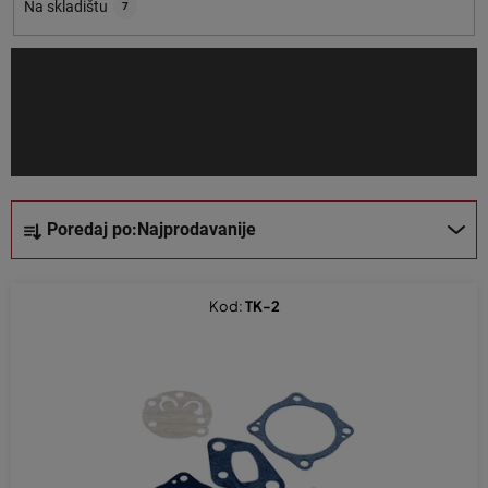
o
Na skladištu
7
i
z
v
o
d
a
S
Poredaj po:
Najprodavanije
o
r
t
Kod:
TK-2
i
r
a
n
j
e