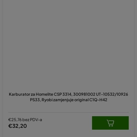
Karburator za Homelite CSP 3314, 300981002 UT-10532/10926
PS33, Ryobi zamjenjuje original C1Q-H42
€25,76 bez PDV-a
€32,20