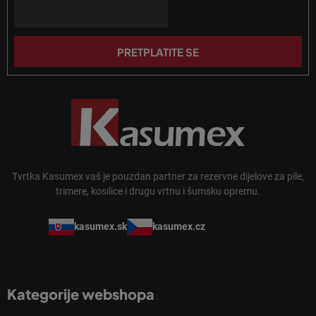
n
Email
ž
j
j
a
e
PRETPLATITE SE
Tvrtka Kasumex vaš je pouzdan partner za rezervne dijelove za pile,
trimere, kosilice i drugu vrtnu i šumsku opremu.
kasumex.sk
kasumex.cz
Kategorije webshopa