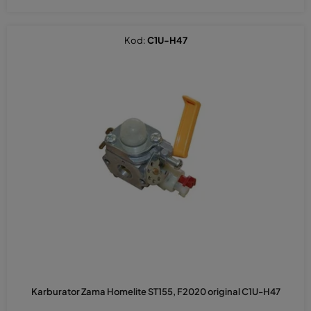
Kod:
C1U-H47
Karburator Zama Homelite ST155, F2020 original C1U-H47