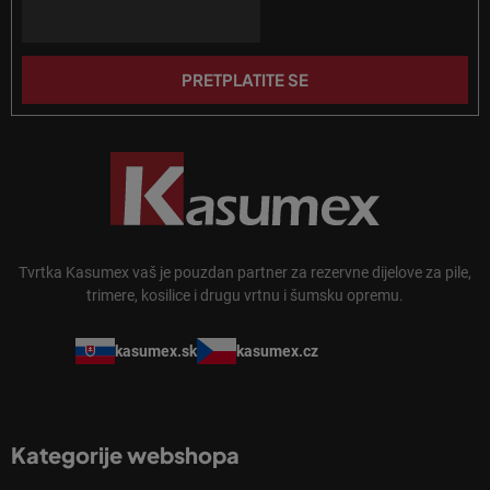
n
Email
ž
j
j
a
e
PRETPLATITE SE
Tvrtka Kasumex vaš je pouzdan partner za rezervne dijelove za pile,
trimere, kosilice i drugu vrtnu i šumsku opremu.
kasumex.sk
kasumex.cz
Kategorije webshopa