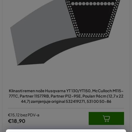
Klinasti remen nože Husqvarna YT 130/YT150, McCulloch M115-
77TC, Partner 11577RB, Partner P12-95E, Poulan 96cm (12,7 x 22
44,7) zamjenjuje original 532419271, 531 00 50-86
€15,12 bez PDV-a
€18,90