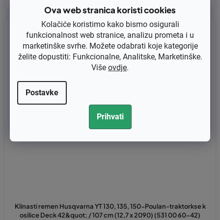
Ova web stranica koristi cookies
Kolačiće koristimo kako bismo osigurali
Kod:
75-0000
funkcionalnost web stranice, analizu prometa i u
marketinške svrhe. Možete odabrati koje kategorije
želite dopustiti: Funkcionalne, Analitske, Marketinške.
Više
ovdje
.
Postavke
Prihvati
Klinasti remen Husqvarna YT 130, 135, 150-Poulan-traktorkse k
osilice Deck 42&quot; / 107 cm (12,7 x 2090) (531 00 60-42)