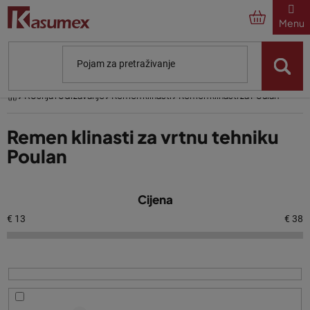
Preskoči
na
sadržaj
Početna
Košnja i održavanje
Remen klinasti
Remen klinasti za Poulan
Remen klinasti za vrtnu tehniku
Poulan
P
Cijena
o
p
€
13
€
38
i
s
p
r