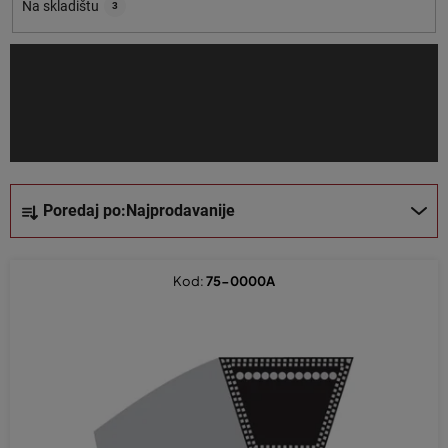
o
Na skladištu
3
i
z
v
o
d
a
S
Poredaj po:
Najprodavanije
o
r
t
Kod:
75-0000A
i
r
a
n
j
e