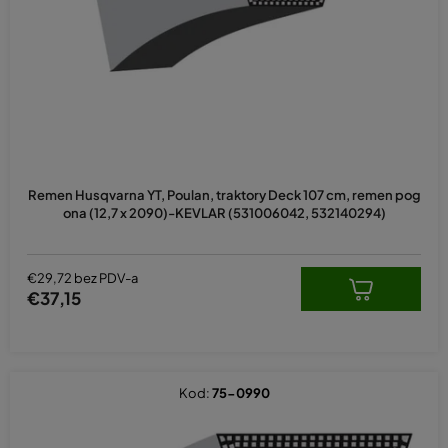
p
r
o
i
z
v
o
d
Remen Husqvarna YT, Poulan, traktory Deck 107 cm, remen pog
a
ona (12,7 x 2090)-KEVLAR (531006042, 532140294)
€29,72 bez PDV-a
€37,15
Kod:
75-0990