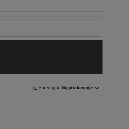
S
Poredaj po:
Najprodavanije
o
r
t
i
r