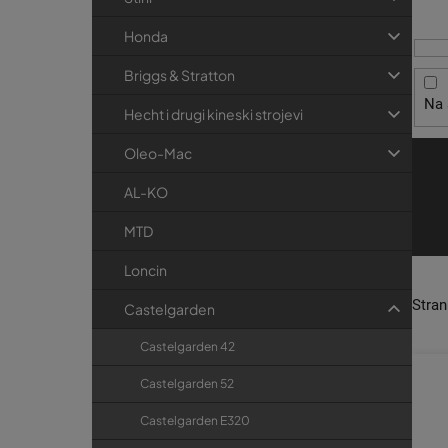
i
t
r
s
r
i
Honda
p
j
a
Briggs & Stratton
r
e
k
Na 
o
a
Hecht i drugi kineski strojevi
i
Oleo-Mac
z
v
AL-KO
o
MTD
d
Loncin
a
Stra
Castelgarden
Castelgarden 42
Castelgarden 52
Castelgarden E320