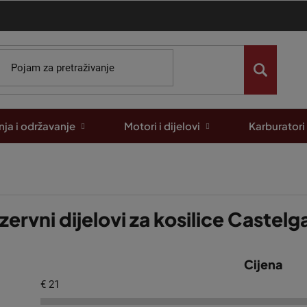
ja i održavanje
Motori i dijelovi
Karburatori
zervni dijelovi za kosilice Castel
Cijena
€
21