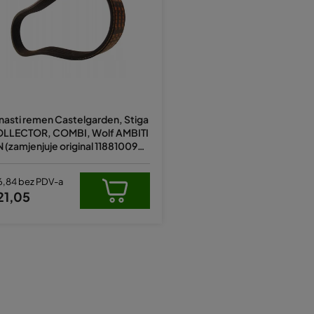
inasti remen Castelgarden, Stiga
LLECTOR, COMBI, Wolf AMBITI
 (zamjenjuje original 118810092/
, 754-05075, 474258, X636094
0002)
6,84 bez PDV-a
21,05
K
o
n
t
r