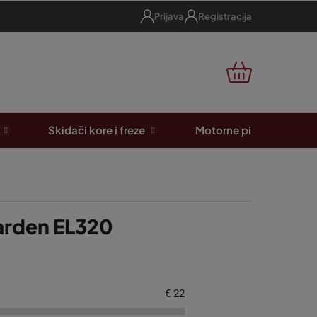
Prijava
Registracija
KOŠARICA
Skidači kore i freze
Motorne pile
A
garden EL320
€
22