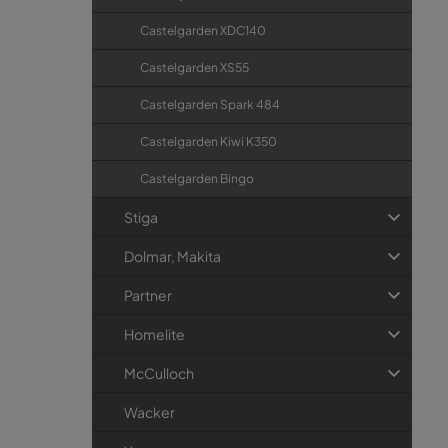
Castelgarden XDC140
Castelgarden XS55
Castelgarden Spark 484
Castelgarden Kiwi K350
Castelgarden Bingo
Stiga
Dolmar, Makita
Partner
Homelite
McCulloch
Wacker