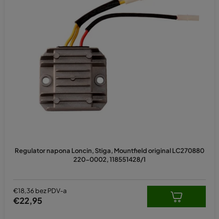
Regulator napona Loncin, Stiga, Mountfield original LC270880
220-0002, 118551428/1
€18,36 bez PDV-a
€22,95