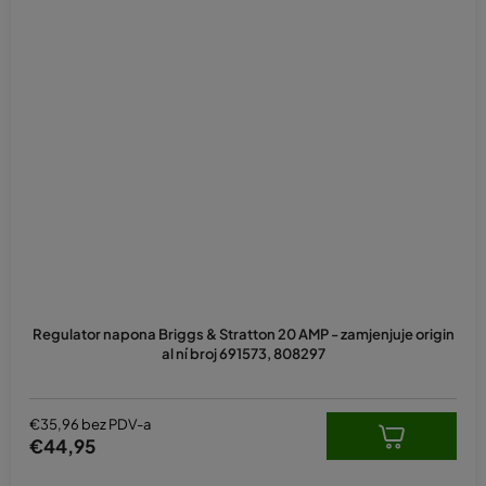
Regulator napona Briggs & Stratton 20 AMP - zamjenjuje origin
al ní broj 691573, 808297
€35,96 bez PDV-a
€44,95