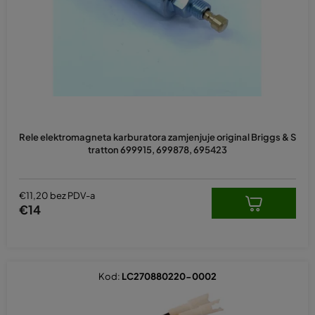
p
r
o
i
z
v
o
d
Rele elektromagneta karburatora zamjenjuje original Briggs & S
a
tratton 699915, 699878, 695423
€11,20 bez PDV-a
€14
Kod:
LC270880220-0002