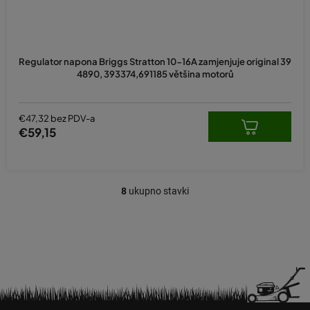
Regulator napona Briggs Stratton 10-16A zamjenjuje original 39
4890, 393374,691185 většina motorů
€47,32 bez PDV-a
€59,15
8
ukupno stavki
K
o
n
t
r
o
l
e