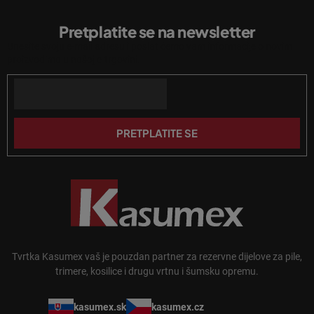
P
l
o
i
Pretplatite se na newsletter
d
s
Unesite svoju e-mail adresu i poslat ćemo vam informacije o novim
n
t
proizvodima u našoj e-trgovini.
a
o
n
Email
ž
j
j
a
e
PRETPLATITE SE
Tvrtka Kasumex vaš je pouzdan partner za rezervne dijelove za pile,
trimere, kosilice i drugu vrtnu i šumsku opremu.
kasumex.sk
kasumex.cz