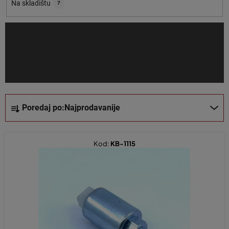
o
Na skladištu
7
i
z
v
o
d
a
S
Poredaj po:
Najprodavanije
o
r
t
Kod:
KB-1115
i
r
a
n
j
e