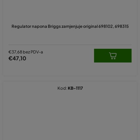
Regulator napona Briggs zamjenjuje original 698102, 698315
€37,68 bez PDV-a
€47,10
Kod:
KB-1117