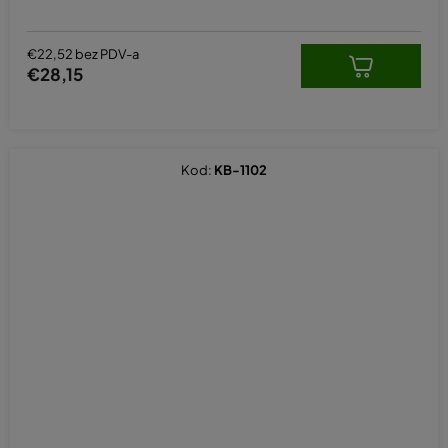
€22,52 bez PDV-a
€28,15
Kod:
KB-1102