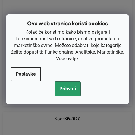
Ova web stranica koristi cookies
Kolačiće koristimo kako bismo osigurali
funkcionalnost web stranice, analizu prometa i u
marketinške svrhe. Možete odabrati koje kategorije
želite dopustiti: Funkcionalne, Analitske, Marketinške.
Više
ovdje
.
Regulator napona Briggs 16 AMP, zamjenjuje original 493219, 30
3700
Postavke
€26,32 bez PDV-a
Prihvati
€32,90
Kod:
KB-1120