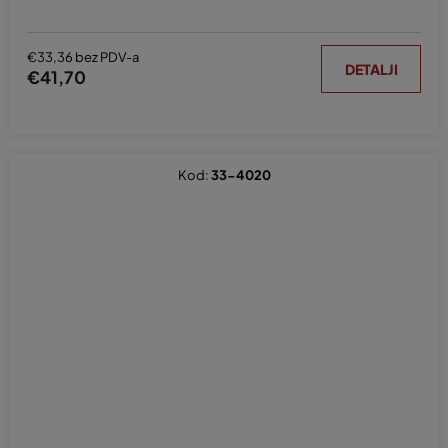
€33,36 bez PDV-a
DETALJI
€41,70
Kod:
33-4020