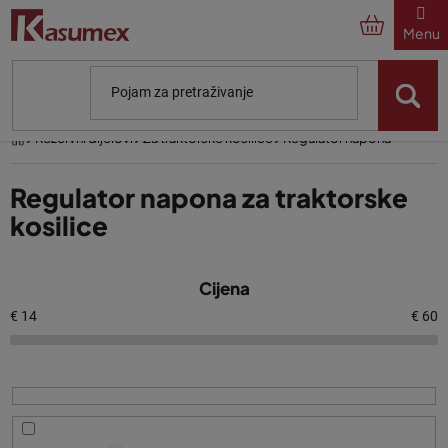
Preskoči
na
sadržaj
Početna
Rezervni dijelovi
Za traktorske kosilice
Regulator napona
Regulator napona za traktorske
kosilice
P
Cijena
o
p
€
14
€
60
i
s
p
r