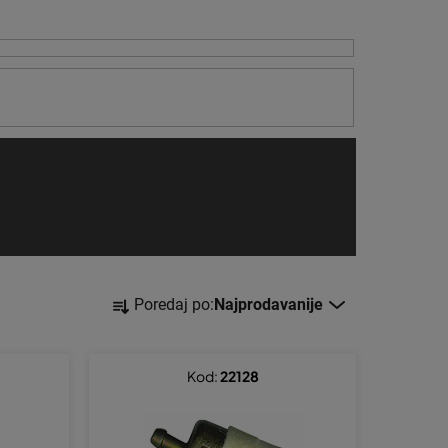
S
Poredaj po:
Najprodavanije
o
r
t
Kod:
22128
i
r