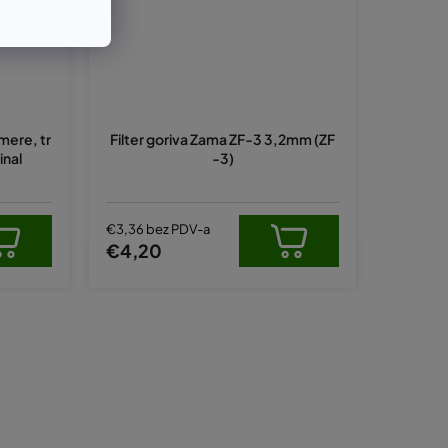
imere, tr
Filter goriva Zama ZF-3 3,2mm (ZF
inal
-3)
€3,36 bez PDV-a
€4,20