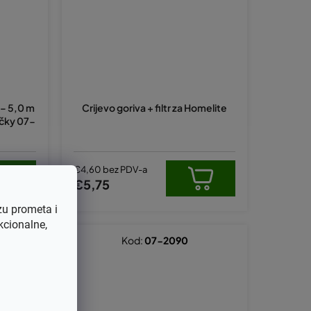
o – 5,0 m
Crijevo goriva + filtr za Homelite
ičky 07-
€4,60 bez PDV-a
€5,75
zu prometa i
kcionalne,
Kod:
07-2090