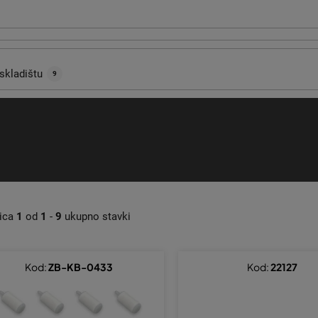
skladištu
9
nica
1
od
1
-
9
ukupno stavki
Kod:
ZB-KB-0433
Kod:
22127