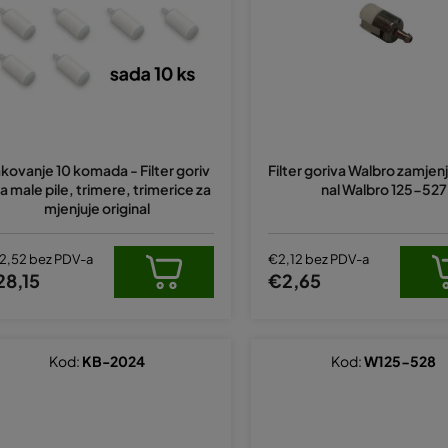
kovanje 10 komada - Filter goriv
Filter goriva Walbro zamjenj
za male pile, trimere, trimerice za
nal Walbro 125-527
mjenjuje original
2,52 bez PDV-a
€2,12 bez PDV-a
28,15
€2,65
Kod:
KB-2024
Kod:
W125-528