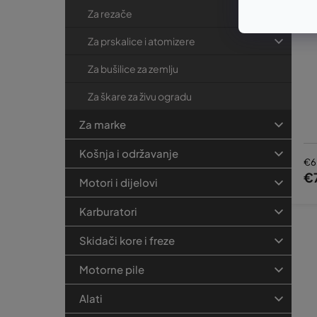
Za rezače
Za prskalice i atomizere
Za bušilice za zemlju
Za škare za živu ogradu
Za marke
Košnja i održavanje
€6
€
Motori i dijelovi
Karburatori
Skidači kore i freze
Motorne pile
Alati