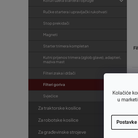
Koturi užeta startera i opruge
Ručke startera i upravljački rukohvati
Stop prekidači
Magneti
Starter trimera kompletan
Fi
Kutni prijenos trimera (zglob glave), adapteri,
maziva mast
Filteri zraka i držači
€1
€
Filteri goriva
Kolačiće ko
Svjećice
u marketi
Za traktorske kosilice
Za robotske kosilice
Postavke
Za građevinske strojeve