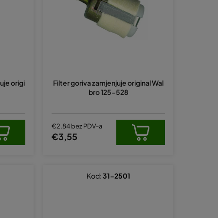
a
n
j
e
p
r
uje origi
Filter goriva zamjenjuje original Wal
o
bro 125-528
i
z
v
€2,84 bez PDV-a
€3,55
o
d
a
Kod:
31-2501