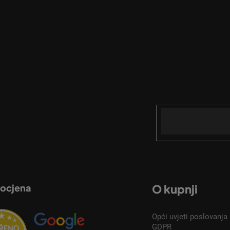
Email
acije o novim proizvodima u našoj e-trgovini.
 ocjena
O kupnji
Opći uvjeti poslovanja
GDPR