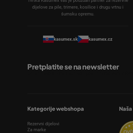
ž
Tvrtka Kasumex vaš je pouzdan partner za rezervne
j
dijelove za pile, trimere, kosilice i drugu vrtnu i
šumsku opremu.
e
kasumex.sk
kasumex.cz
Pretplatite se na newsletter
Unesite svoju e-mail adresu i poslat ćemo vam inform
Kategorije webshopa
Naša
Rezervni dijelovi
Za marke