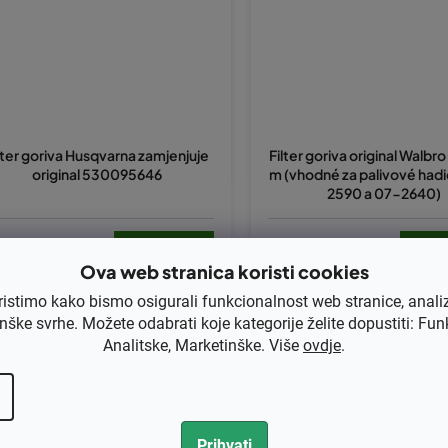
lter goriva Husqvarna zamjenjuje
Filter goriva original Walbr
original 530095646
m (vhodné za palivové had
2590 a 07-2640)
,48 bez PDV-a
€7,40 bez PDV-a
1,85
€9,25
Ova web stranica koristi cookies
ristimo kako bismo osigurali funkcionalnost web stranice, anali
nške svrhe. Možete odabrati koje kategorije želite dopustiti: Fun
Analitske, Marketinške. Više
ovdje
.
Kod:
W125-527
Kod:
KB-0433
Prihvati