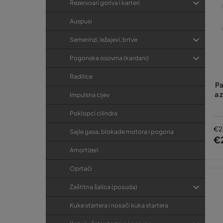
Rezervoari goriva i karteri
Auspusi
Semerinzi, ležajevi, brtve
Pogonska osovina (kardani)
Radilice
Pa
a 
Impulsna cijev
Poklopci cilindra
€2
Sajle gasa, blokade motora i pogona
€
Amortizeri
Oprtači
Zaštitna šalica (posuda)
Kuke startera i nosači kuka startera