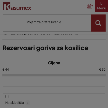
Preskoči
na
sadržaj
Početna
Rezervni dijelovi
Za kosilice
Rezervoari goriva
Rezervoari goriva za kosilice
P
Cijena
o
p
€
44
€
80
i
s
p
r
o
Na skladištu
2