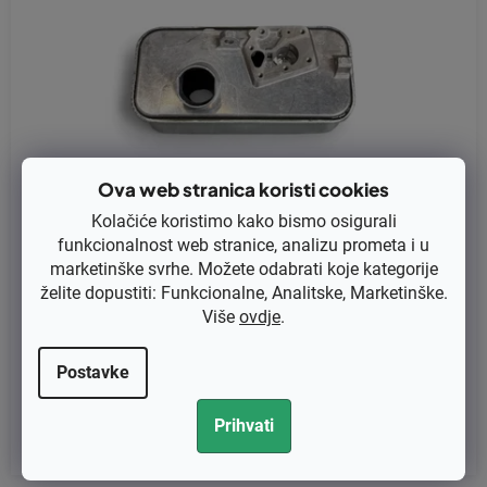
Ova web stranica koristi cookies
Kolačiće koristimo kako bismo osigurali
funkcionalnost web stranice, analizu prometa i u
marketinške svrhe. Možete odabrati koje kategorije
želite dopustiti: Funkcionalne, Analitske, Marketinške.
Rezervoar goriva original Briggs & Stratton Series 400/500/Cla
Više
ovdje
.
ssic (494406)
Postavke
€63,80 bez PDV-a
€79,75
Prihvati