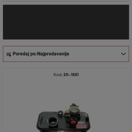
i
z
v
o
d
a
S
Poredaj po:
Najprodavanije
o
r
t
Kod:
20-1551
i
r
a
n
j
e
p