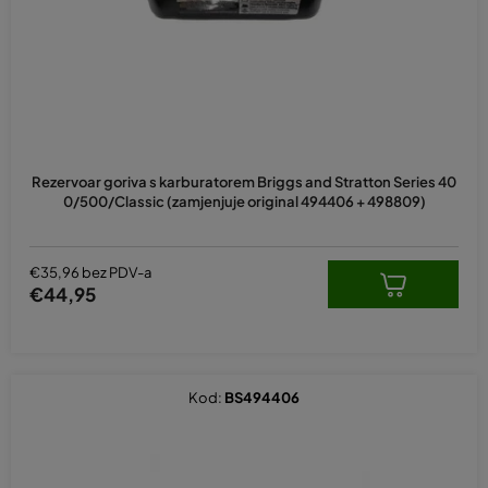
r
o
i
z
v
o
d
Rezervoar goriva s karburatorem Briggs and Stratton Series 40
a
0/500/Classic (zamjenjuje original 494406 + 498809)
€35,96 bez PDV-a
€44,95
Kod:
BS494406