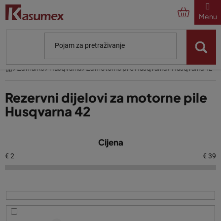
Preskoči
na
sadržaj
Početna
Za marke
Husqvarna
Za motorne pile Husqvarna
Husqvarna 42
Rezervni dijelovi za motorne pile
Husqvarna 42
P
Cijena
o
p
€
2
€
39
i
s
p
r