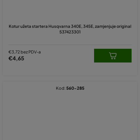
Kotur užeta startera Husqvarna 340E, 345E, zamjenjuje original
537423301
€3,72 bez PDV-a
€4,65
Kod:
560-285