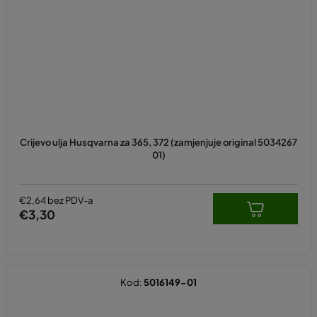
Crijevo ulja Husqvarna za 365, 372 (zamjenjuje original 5034267
01)
€2,64 bez PDV-a
€3,30
Kod:
5016149-01