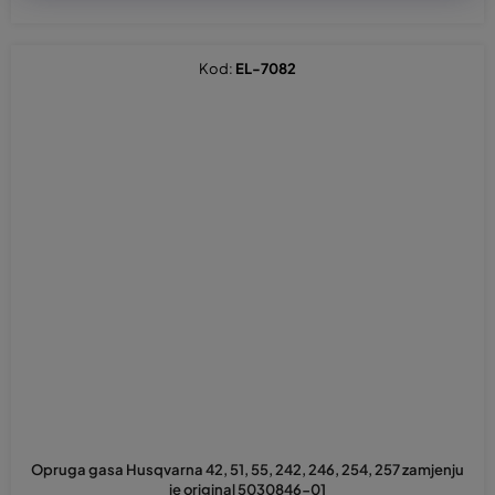
Kod:
EL-7082
Opruga gasa Husqvarna 42, 51, 55, 242, 246, 254, 257 zamjenju
je original 5030846-01