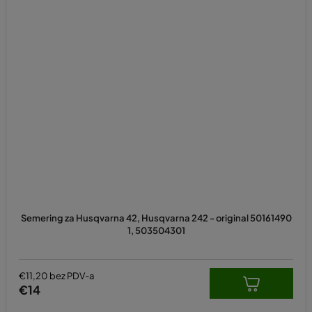
Semering za Husqvarna 42, Husqvarna 242 - original 50161490
1, 503504301
€11,20 bez PDV-a
€14