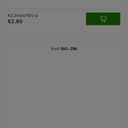
€2,24 bez PDV-a
€2,80
Kod:
560-286