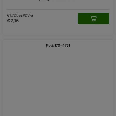
€1,72 bez PDV-a
€2,15
Kod:
170-4731