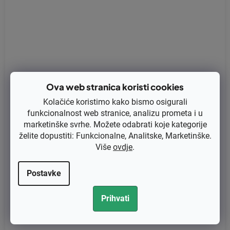
Ova web stranica koristi cookies
Kolačiće koristimo kako bismo osigurali
funkcionalnost web stranice, analizu prometa i u
marketinške svrhe. Možete odabrati koje kategorije
želite dopustiti: Funkcionalne, Analitske, Marketinške.
Više
ovdje
.
Lančanik .325"-7 zuba Oregon 40068 Husqvarna 42, 242, 246 z
amjenjuje original
Postavke
Prihvati
€30,80 bez PDV-a
€38,50