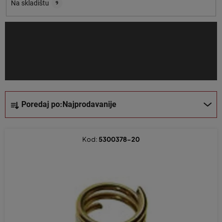
o
Na skladištu
9
i
z
v
o
d
a
S
Poredaj po:
Najprodavanije
o
r
t
Kod:
5300378-20
i
r
a
n
j
e