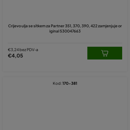
Crijevo ulja se sítkem za Partner 351, 370, 390, 422 zamjenjuje or
iginal 530047663
€3,24 bez PDV-a
€4,05
Kod:
170-381