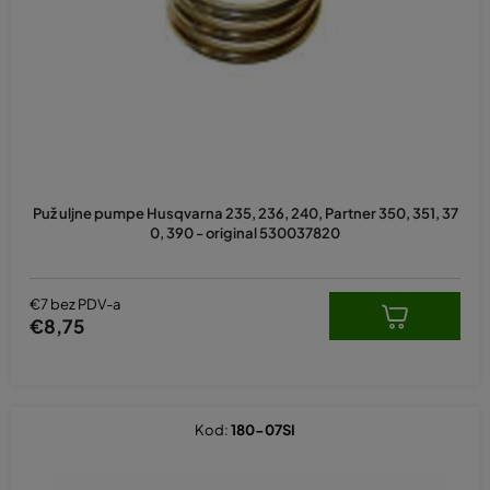
p
r
o
i
z
v
o
d
Puž uljne pumpe Husqvarna 235, 236, 240, Partner 350, 351, 37
a
0, 390 - original 530037820
€7 bez PDV-a
€8,75
Kod:
180-07SI