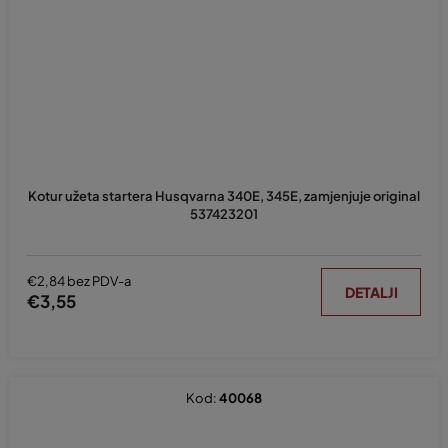
Kotur užeta startera Husqvarna 340E, 345E, zamjenjuje original
537423201
€2,84 bez PDV-a
DETALJI
€3,55
Kod:
40068