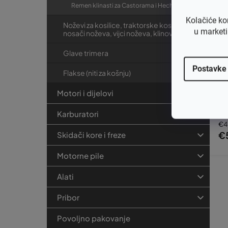
Remen klinasti za Castorama i Hecht
Kolačiće ko
Noževi za kosilice, traktorske kosilice,
u marketi
nosači noževa, vijci noževa, klinovi
Glave trimera
Postavke
Flakse (niti za košnju)
Kl
4T
Motori i dijelovi
HR
x 
Karburatori
€4
€
Skidači kore i freze
Motorne pile
Alati
Pribor
Povoljno pakovanje