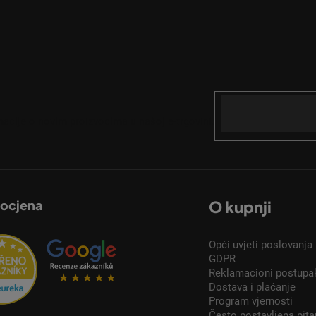
Email
acije o novim proizvodima u našoj e-trgovini.
 ocjena
O kupnji
Opći uvjeti poslovanja
GDPR
Reklamacioni postupa
Dostava i plaćanje
Program vjernosti
Često postavljena pita