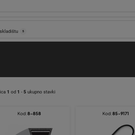
skladištu
5
nica
1
od
1
-
5
ukupno stavki
Kod:
8-858
Kod:
85-9171