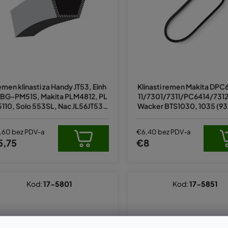
men klinasti za Handy JT53, Einh
Klinasti remen Makita DP
l BG-PM51S, Makita PLM4812, PL
11/7301/7311/PC6414/731
110, Solo 553SL, Nac JL56JT53 z
Wacker BTS1030, 1035 (93
mjenjuje original 8345E014203
70)
,60 bez PDV-a
€6,40 bez PDV-a
5,75
€8
Kod:
17-5801
Kod:
17-5851