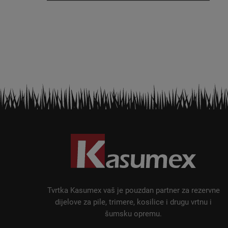
P
o
d
n
o
ž
Tvrtka Kasumex vaš je pouzdan partner za rezervne
j
dijelove za pile, trimere, kosilice i drugu vrtnu i
šumsku opremu.
e