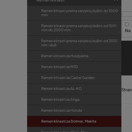
i
t
r
s
r
i
Remen klinasti prema vanjskoj dužini: do 1000
p
mm
j
a
r
e
k
Remen klinasti prema vanjskoj dužini: od 1001
mm do 2000 mm
Na 
o
a
i
Remen klinasti prema vanjskoj dužini: od 2001
mm i duži
z
v
Remen klinasti za Husqvarna
o
Remen klinasti za MTD
d
Remen klinasti za Castel Garden
a
Remen klinasti za AL-KO
Stra
Remen klinasti za Stiga
Remen klinasti za Honda
Remen klinasti za Dolmar, Makita