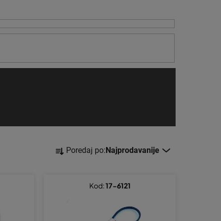
S
Poredaj po:
Najprodavanije
o
r
t
Kod:
17-6121
i
r