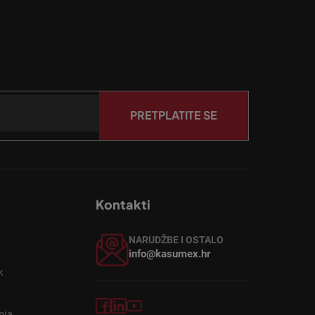
PRETPLATITE SE
Kontakti
NARUDŽBE I OSTALO
info@kasumex.hr
k
nja