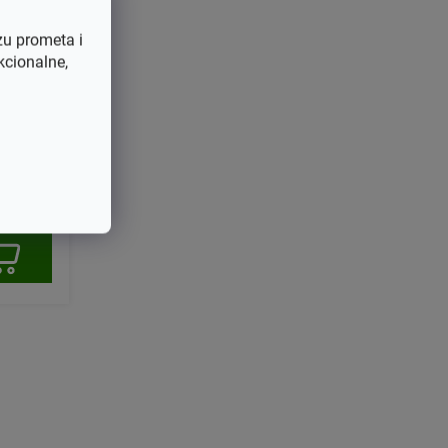
zu prometa i
kcionalne,
en NG46
 Turbo4
5063800
3800H0)