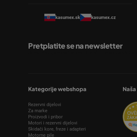
kasumex.sk
kasumex.cz
Pretplatite se na newsletter
Unesite svoju e-mail adresu i poslat ćemo vam inform
Kategorije webshopa
Naša
Rezervni dijelovi
Za marke
Proizvodi i pribor
Motori i rezervni dijelovi
Skidači kore, freze i adapteri
Motorne pile