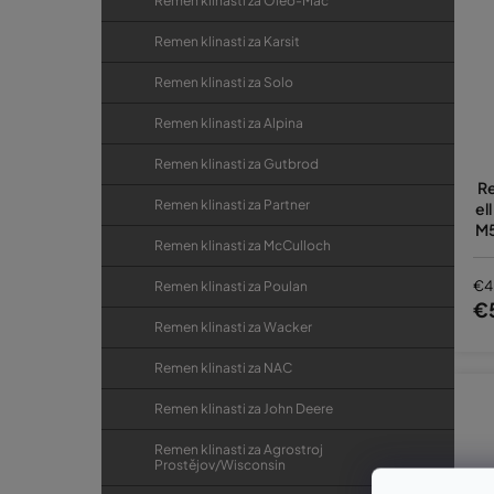
Remen klinasti za Oleo-Mac
Remen klinasti za Karsit
Remen klinasti za Solo
Remen klinasti za Alpina
Remen klinasti za Gutbrod
Re
Remen klinasti za Partner
el
M5
Remen klinasti za McCulloch
a
€4
Remen klinasti za Poulan
€
Remen klinasti za Wacker
Remen klinasti za NAC
Remen klinasti za John Deere
Remen klinasti za Agrostroj
Prostějov/Wisconsin