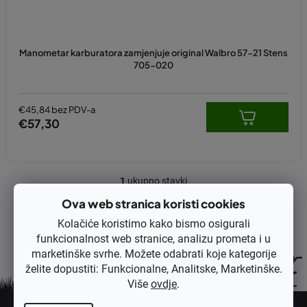
v
o
d
Manometar karburatora zamjenjuje original Walbro 57-21 Stens
a
705-020
€45,84 bez PDV-a
€57,30
1
ukupno stavki
K
o
Ova web stranica koristi cookies
n
Kolačiće koristimo kako bismo osigurali
t
funkcionalnost web stranice, analizu prometa i u
r
marketinške svrhe. Možete odabrati koje kategorije
o
želite dopustiti: Funkcionalne, Analitske, Marketinške.
l
Više
ovdje
.
e
P