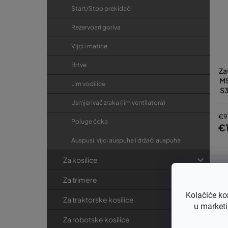
Start/Stop prekidači
Rezervoari goriva
Vijci i matice
Brtve
Za
MS
Lim vodilice
S3
Usmjerivač zraka (lim ventilatora)
€9
Poluge čoka
€
Auspusi, vijci auspuha i držači auspuha
Za kosilice
Za trimere
Kolačiće ko
Za traktorske kosilice
u marketi
Za robotske kosilice