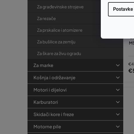
Za građevinske strojeve
Postavke
Za rezače
Za prskalice i atomizere
Z
Za bušilice za zemlju
MS
Za škare za živu ogradu
€4
Za marke
€
Košnja i održavanje
Motori i dijelovi
Karburatori
Skidači kore i freze
Motorne pile