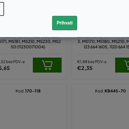
Prihvati
atezač lanca Stihl 021, 023, 025,
Zatezač lanca Stihl 017, 018
171, MS181, MS210, MS230, MS2
3, MS170, MS180, MS210, 
50 (11230071004)
123 664 1605, 1120 664 1
,52 bez PDV-a
€1,88 bez PDV-a
5,65
€2,35
Kod:
170-118
Kod:
KB445-70