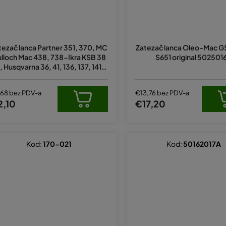
tezač lanca Partner 351, 370, MC
Zatezač lanca Oleo-Mac G
lloch Mac 438, 738-Ikra KSB 38
S651 original 502501
 Husqvarna 36, 41, 136, 137, 141, 1
2, 235, 235E, 236, 240, 240E, za
enjuje original 530069611, 53001
,68 bez PDV-a
€13,76 bez PDV-a
6110
2,10
€17,20
Kod:
170-021
Kod:
50162017A