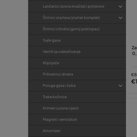
Lančanici (zvono kvačila) i prstenovi
Štitnici startera (starter komplet)
Štitnici cilindra (gornji poklopac)
Sajle gasa
Za
Ventili za odzračivanje
0,
Klipnjače
Prihvatnici drveta
€8
€
Poluga gasa i čoka
Trake kočnice
Krimeri (usisne cijevi)
Magneti i ventilatori
Amortizeri