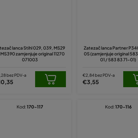
tezač lanca Stihl 029, 039, MS29
Zatezač lanca Partner P34
 MS390 zamjenjuje original 11270
0S (zamjenjuje original 58
071003
01 / 583 83 71-01)
,28 bez PDV-a
€2,84 bez PDV-a
10,35
€3,55
Kod:
170-117
Kod:
170-116