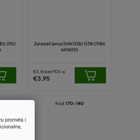
81/ 210/
Zatezač lanca Stihl 028/ 038 (11186
)
641600)
€3,16 bez PDV-a
€3,95
Kod:
170-140
zu prometa i
kcionalne,