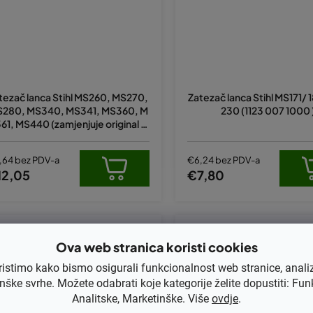
tezač lanca Stihl MS260, MS270,
Zatezač lanca Stihl MS171/ 1
280, MS340, MS341, MS360, M
230 (1123 007 1000 
61, MS440 (zamjenjuje original 11
25 007 1021)
,64 bez PDV-a
€6,24 bez PDV-a
12,05
€7,80
Kod:
170-115
Kod:
170-024
Ova web stranica koristi cookies
ristimo kako bismo osigurali funkcionalnost web stranice, anali
nške svrhe. Možete odabrati koje kategorije želite dopustiti: Fun
Analitske, Marketinške. Više
ovdje
.