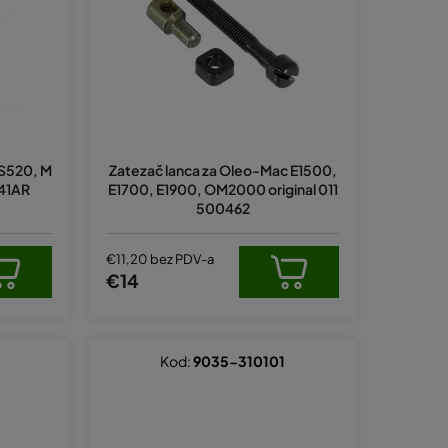
a
n
j
e
p
r
GS520, M
Zatezač lanca za Oleo-Mac E1500,
o
041AR
E1700, E1900, OM2000 original 011
i
500462
z
v
€11,20 bez PDV-a
€14
o
d
a
Kod:
9035-310101