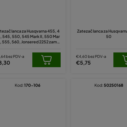
tezač lanca za Husqvarna 455, 4
Zatezač lanca za Husqvarn
, 545, 550, 545 Mark II, 550 Mar
50
II, 555, 560, Jonsered 2252 zamje
uje original 537079402, 5372865
01, 537286601
,64 bez PDV-a
€4,60 bez PDV-a
8,30
€5,75
Kod:
170-106
Kod:
50250168