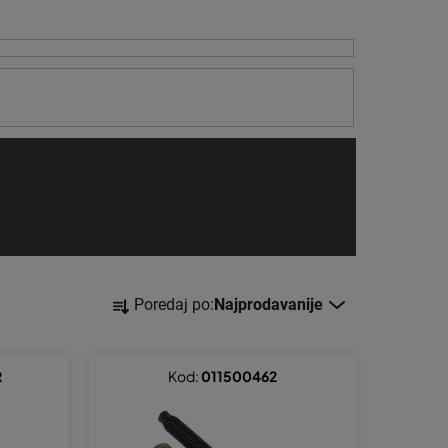
S
Poredaj po:
Najprodavanije
o
r
t
R
Kod:
011500462
i
r