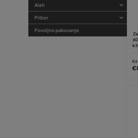
Alati
Pribor
Povoljno pakovanje
Za
60
k 
nj
€6
€