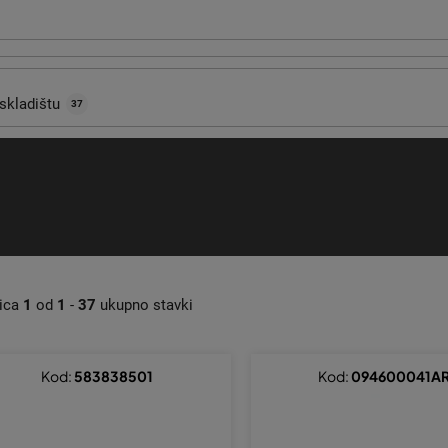
skladištu
37
nica
1
od
1
-
37
ukupno stavki
Kod:
583838501
Kod:
094600041A