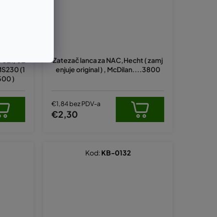
, 021, 02
Zatezač lanca za NAC,Hecht ( zamj
MS230 (1
enjuje original ) , McDilan....3800
500 )
€1,84 bez PDV-a
€2,30
Kod:
KB-0132