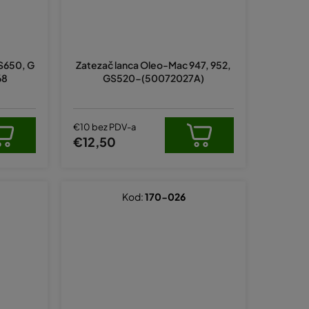
S650, G
Zatezač lanca Oleo-Mac 947, 952,
68
GS520-(50072027A)
€10 bez PDV-a
€12,50
Kod:
170-026