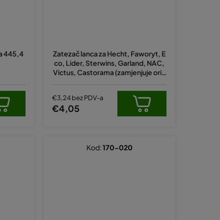
a 445,4
Zatezač lanca za Hecht, Faworyt, E
co, Lider, Sterwins, Garland, NAC,
Victus, Castorama (zamjenjuje orig
inal 945201, 945202)
€3,24 bez PDV-a
€4,05
Kod:
170-020