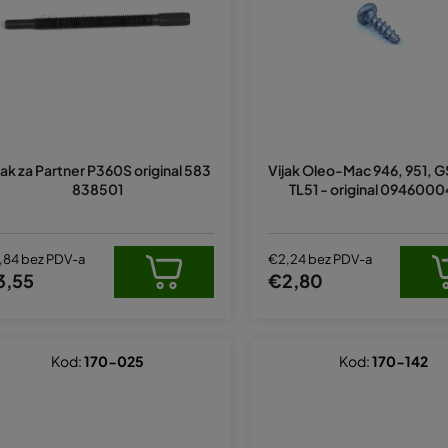
jak za Partner P360S original 583
Vijak Oleo-Mac 946, 951, 
838501
TL51 - original 094600
,84 bez PDV-a
€2,24 bez PDV-a
3,55
€2,80
Kod:
170-025
Kod:
170-142