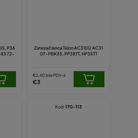
0S, P36
Zatezač lanca Talon AC3101/ AC31
3 83 72-
07-PBK35, PP38TT, HP35TT
€2,40 bez PDV-a
€3
Kod:
170-113