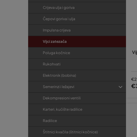
Crijeva ulja i goriva
Čepovi goriva i ulja
Impulsna crijeva
Vijci zatezača
Vi
Poluga kočnice
Rukohvati
Elektronik (bobina)
€2
€
Semerinzi i ležajevi
Dekompresioni ventili
Karteri, kućište radilice
Radilice
Štitnici kvačila (štitnici kočnice)