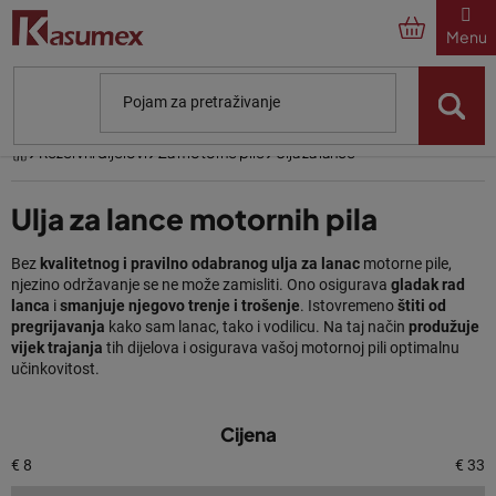
Preskoči
na
sadržaj
Početna
Rezervni dijelovi
Za motorne pile
Ulja za lance
Ulja za lance motornih pila
Bez
kvalitetnog i pravilno odabranog ulja za lanac
motorne pile,
njezino održavanje se ne može zamisliti. Ono osigurava
gladak rad
lanca
i
smanjuje njegovo trenje i trošenje
. Istovremeno
štiti od
pregrijavanja
kako sam lanac, tako i vodilicu. Na taj način
produžuje
vijek trajanja
tih dijelova i osigurava vašoj motornoj pili optimalnu
učinkovitost.
P
Cijena
Ulja za podmazivanje lanca pile
o
p
€
8
€
33
Ulja za lance motornih pila su
specijalno formulirana
kako bi pružila