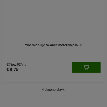
Mineralno ulje za lance motornih pila-1L
€7 bez PDV-a
€8,75
4
ukupno stavki
K
o
n