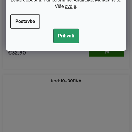
Više
ovdje
.
Postavke
Mineralno ulje za lance motornih pila-5L
Prihvati
€26,32 bez PDV-a
€32,90
Kod:
10-0011NV