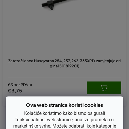
p
r
o
i
z
v
o
d
Zatezač lanca Husqvarna 254, 257, 262, 335XPT ( zamjenjuje ori
a
ginal 501819201)
€3 bez PDV-a
€3,75
Ova web stranica koristi cookies
Kolačiće koristimo kako bismo osigurali
1
ukupno stavki
K
funkcionalnost web stranice, analizu prometa i u
o
marketinške svrhe. Možete odabrati koje kategorije