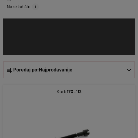
o
Na skladištu
1
i
z
v
o
d
a
S
Poredaj po:
Najprodavanije
o
r
t
Kod:
170-112
i
r
a
n
j
e