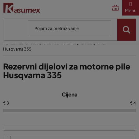
Preskoči
na
sadržaj
Početna
Za marke
Husqvarna
Za motorne pile Husqvarna
Husqvarna 335
Rezervni dijelovi za motorne pile
Husqvarna 335
P
Cijena
o
p
€
3
€
4
i
s
p
r