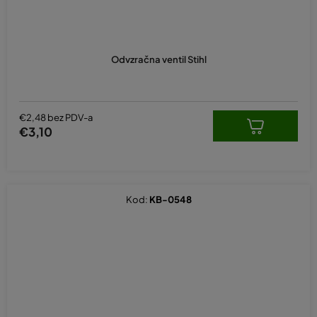
Odvzračna ventil Stihl
€2,48 bez PDV-a
€3,10
Kod:
KB-0548