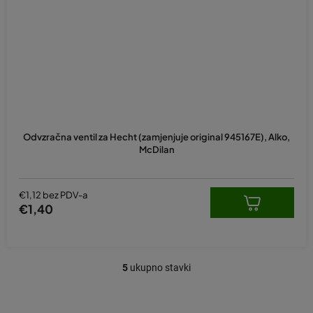
Odvzračna ventil za Hecht (zamjenjuje original 945167E), Alko,
McDilan
€1,12 bez PDV-a
€1,40
5
ukupno stavki
K
o
n