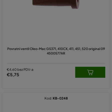
p
r
o
i
z
v
o
d
Povratni ventil Oleo-Mac GS371, 410CX, 411, 451, 520 original 09
a
4500577AR
€4,60 bez PDV-a
€5,75
Kod:
KB-0248