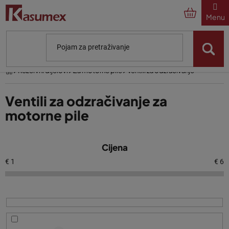
Preskoči
na
sadržaj
Početna
Rezervni dijelovi
Za motorne pile
Ventili za odzračivanje
Ventili za odzračivanje za
motorne pile
P
Cijena
o
p
€
1
€
6
i
s
p
r