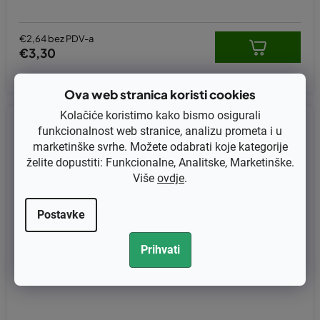
€2,64 bez PDV-a
€3,30
Ova web stranica koristi cookies
Kolačiće koristimo kako bismo osigurali
Kod:
KB-0795
funkcionalnost web stranice, analizu prometa i u
marketinške svrhe. Možete odabrati koje kategorije
želite dopustiti: Funkcionalne, Analitske, Marketinške.
Više
ovdje
.
Postavke
Prihvati