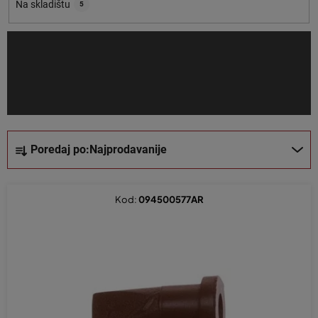
o
Na skladištu
5
i
z
v
o
d
a
S
Poredaj po:
Najprodavanije
o
r
t
Kod:
094500577AR
i
r
a
n
j
e