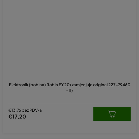
Elektronik (bobina) Robin EY 20 (zamjenjuje original 227-79460
-11)
€13,76 bez PDV-a
€17,20