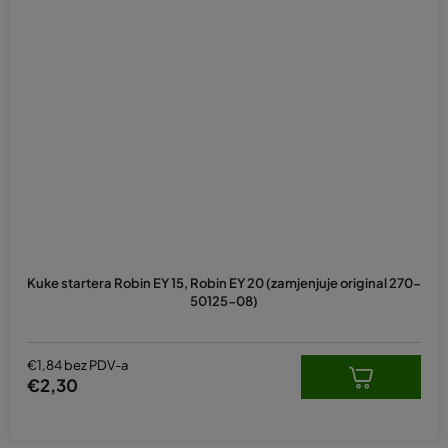
Kuke startera Robin EY 15, Robin EY 20 (zamjenjuje original 270-
50125-08)
€1,84 bez PDV-a
€2,30