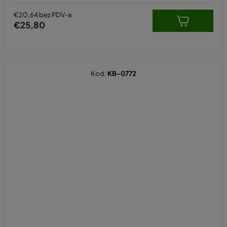
€20,64 bez PDV-a
€25,80
Kod:
KB-0772