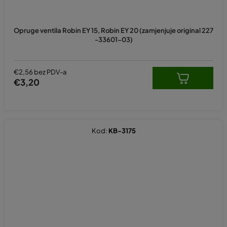
Opruge ventila Robin EY 15, Robin EY 20 (zamjenjuje original 227
-33601-03)
€2,56 bez PDV-a
€3,20
Kod:
KB-3175