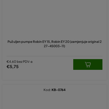
Puž uljen pumpe Robin EY 15, Robin EY 20 (zamjenjuje original 2
27-45003-11)
€4,60 bez PDV-a
€5,75
Kod:
KB-0764