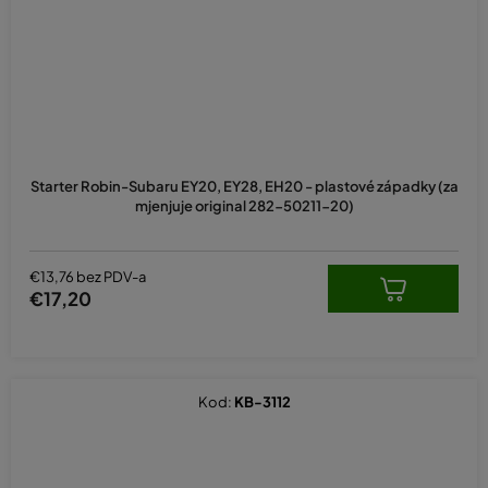
Starter Robin-Subaru EY20, EY28, EH20 - plastové západky (za
mjenjuje original 282-50211-20)
€13,76 bez PDV-a
€17,20
Kod:
KB-3112