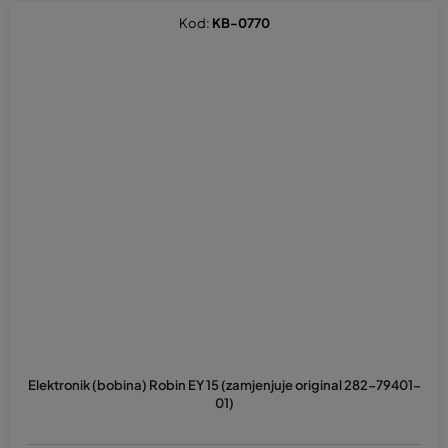
Kod:
KB-0770
Elektronik (bobina) Robin EY 15 (zamjenjuje original 282-79401-
01)