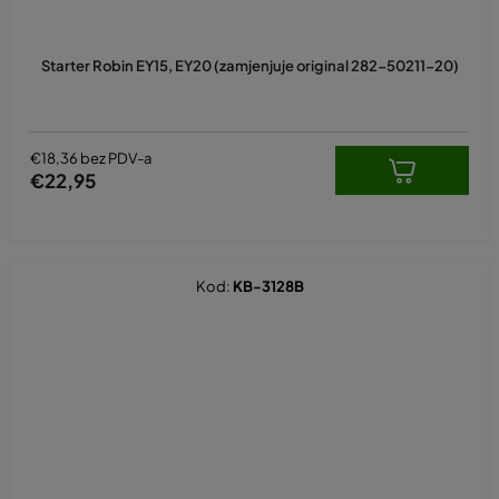
Starter Robin EY15, EY20 (zamjenjuje original 282-50211-20)
€18,36 bez PDV-a
€22,95
Kod:
KB-3128B