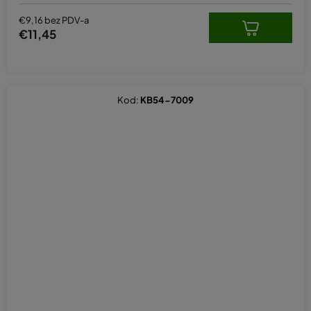
€9,16 bez PDV-a
€11,45
Kod:
KB54-7009