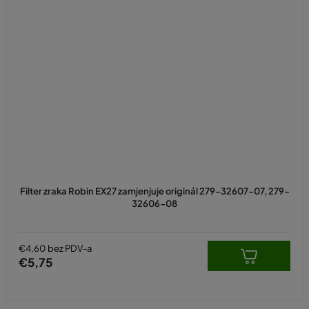
Filter zraka Robin EX27 zamjenjuje originál 279-32607-07, 279-
32606-08
€4,60 bez PDV-a
€5,75