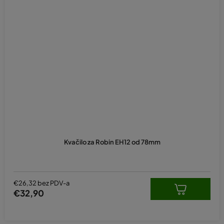
Kvačilo za Robin EH12 od 78mm
€26,32 bez PDV-a
€32,90