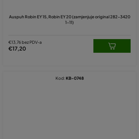
Auspuh Robin EY 15, Robin EY 20 (zamjenjuje original 282-3420
1-11)
€13,76 bez PDV-a
€17,20
Kod:
KB-0748