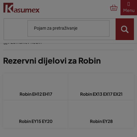
Preskoči
na
sadržaj
Početna
Za marke
Robin
Rezervni dijelovi za Robin
Robin EH12 EH17
Robin EX13 EX17 EX21
Robin EY15 EY20
Robin EY28