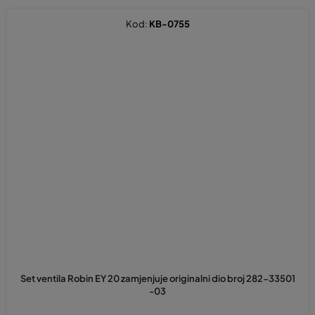
Kod:
KB-0755
Set ventila Robin EY 20 zamjenjuje originalni dio broj 282-33501
-03