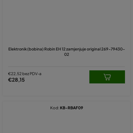
Elektronik (bobina) Robin EH 12 zamjenjuje original 269-79430-
02
€22,52 bez PDV-a
€28,15
Kod:
KB-RBAF09