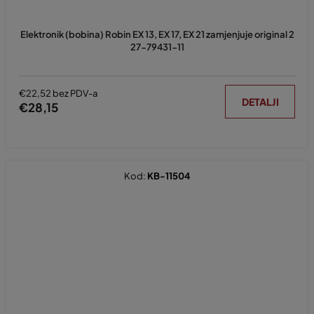
Elektronik (bobina) Robin EX 13, EX 17, EX 21 zamjenjuje original 2
27-79431-11
€22,52 bez PDV-a
DETALJI
€28,15
Kod:
KB-11504