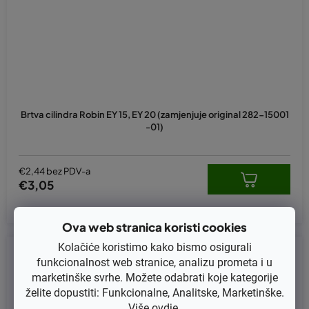
Brtva cilindra Robin EY 15, EY 20 (zamjenjuje original 282-15001
-01)
€2,44 bez PDV-a
€3,05
Ova web stranica koristi cookies
Kolačiće koristimo kako bismo osigurali
Kod:
KB54-7006
funkcionalnost web stranice, analizu prometa i u
marketinške svrhe. Možete odabrati koje kategorije
želite dopustiti: Funkcionalne, Analitske, Marketinške.
Više
ovdje
.