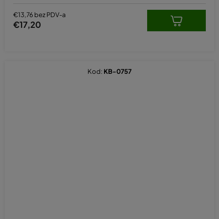
€13,76 bez PDV-a
€17,20
Kod:
KB-0757