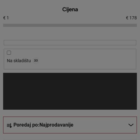
P
Cijena
o
p
€
1
€
178
i
s
p
r
o
Na skladištu
33
i
z
v
o
d
a
S
Poredaj po:
Najprodavanije
o
r