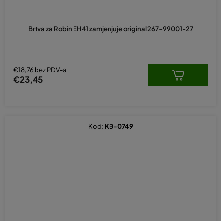
Brtva za Robin EH41 zamjenjuje original 267-99001-27
€18,76 bez PDV-a
€23,45
Kod:
KB-0749