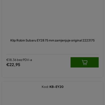
Klip Robin Subaru EY28 75 mm zamjenjuje original 2223175
€18,36 bez PDV-a
€22,95
Kod:
KB-EY20