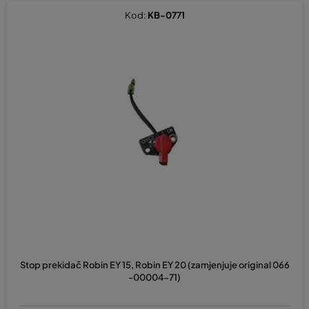
t
Kod:
KB-0771
i
r
a
n
j
e
p
r
o
i
z
v
o
d
Stop prekidač Robin EY 15, Robin EY 20 (zamjenjuje original 066
a
-00004-71)