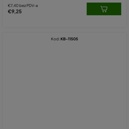
€7,40 bez PDV-a
€9,25
Kod:
KB-11505