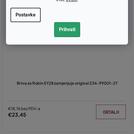
Postavke
Prihvati
Brtva za Robin EY28 zamjenjuje original 234-99001-27
€18,76 bez PDV-a
DETALJI
€23,45