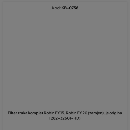
Kod:
KB-0758
Filter zraka komplet Robin EY 15, Robin EY 20 (zamjenjuje origina
l 282-32601-HD)