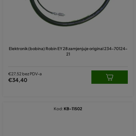
Elektronik (bobina) Robin EY 28 zamjenjuje original 234-70124-
21
€27,52 bez PDV-a
€34,40
Kod:
KB-11502