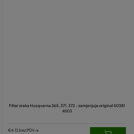
Filter zraka Husqvarna 365, 371, 372 - zamjenjuje original 50381
4503
€4,12 bez PDV-a