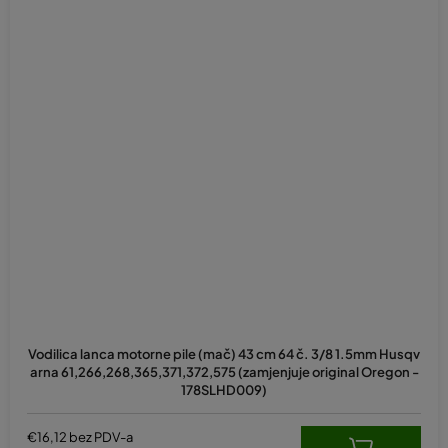
Vodilica lanca motorne pile (mač) 43 cm 64 č. 3/8 1.5mm Husqv
arna 61,266,268,365,371,372,575 (zamjenjuje original Oregon -
178SLHD009)
€16,12 bez PDV-a