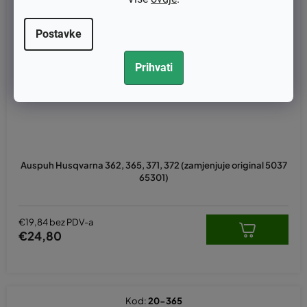
Postavke
Prihvati
Auspuh Husqvarna 362, 365, 371, 372 (zamjenjuje original 5037
65301)
€19,84 bez PDV-a
€24,80
Kod:
20-365