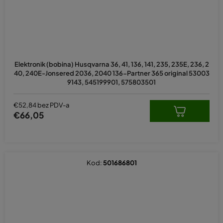
Elektronik (bobina) Husqvarna 36, 41, 136, 141, 235, 235E, 236, 2
40, 240E-Jonsered 2036, 2040 136-Partner 365 original 53003
9143, 545199901, 575803501
€52,84 bez PDV-a
€66,05
Kod:
501686801