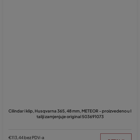
Cilindar i klip, Husqvarna 365, 48 mm, METEOR - proizvedeno u I
taliji zamjenjuje original 503691073
€113,44 bez PDV-a