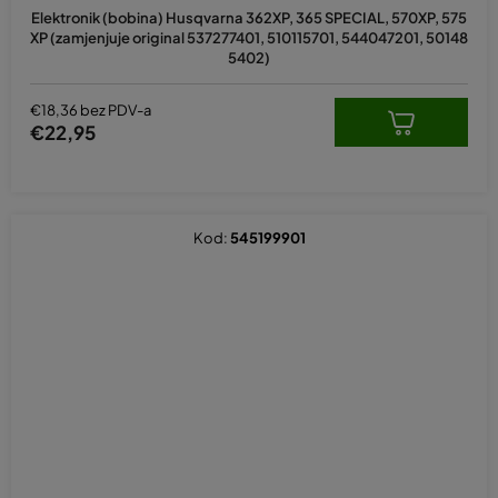
ocjena
Elektronik (bobina) Husqvarna 362XP, 365 SPECIAL, 570XP, 575
proizvoda
XP (zamjenjuje original 537277401, 510115701, 544047201, 50148
je
5402)
5,0
od
5
€18,36 bez PDV-a
zvjezdica.
€22,95
Kod:
545199901