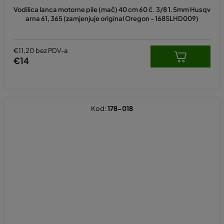
Vodilica lanca motorne pile (mač) 40 cm 60 č. 3/8 1.5mm Husqv
arna 61, 365 (zamjenjuje original Oregon - 168SLHD009)
€11,20 bez PDV-a
€14
Kod:
178-018