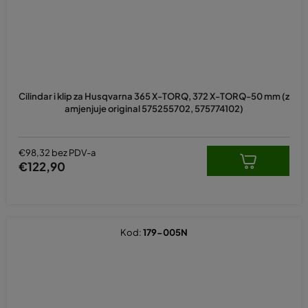
Cilindar i klip za Husqvarna 365 X-TORQ, 372 X-TORQ-50 mm (z
amjenjuje original 575255702, 575774102)
€98,32 bez PDV-a
€122,90
Kod:
179-005N