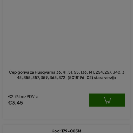
Čep goriva za Husqvarna 36, 41, 51, 55, 136, 141, 254, 257, 340, 3
45, 355, 357, 359, 365, 372-(5018196-02) stara verzija
€2,76 bez PDV-a
€3,45
Kod:
179-005M