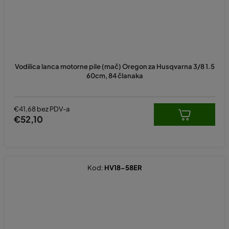
Vodilica lanca motorne pile (mač) Oregon za Husqvarna 3/8 1.5
60cm, 84 članaka
€41,68 bez PDV-a
€52,10
Kod:
HV18-58ER