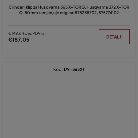
Cilindar i klip za Husqvarna 365 X-TORQ, Husqvarna 372 X-TOR
Q-50 mm zamjenjuje original 575255702, 575774102
€149,64 bez PDV-a
DETALJI
€187,05
Kod:
179-365XT