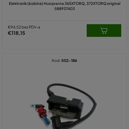
Elektronik (bobina) Husqvarna 365XTORQ, 372XTORQ original
588937403
€94,52 bez PDV-a
€118,15
Kod:
502-186