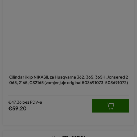
Cilindar i klip NIKASIL za Husqvarna 362, 365, 365H, Jonsered 2
065, 2165, CS2165 (zamjenjuje original 503691073, 503691072)
€47,36 bez PDV-a
€59,20