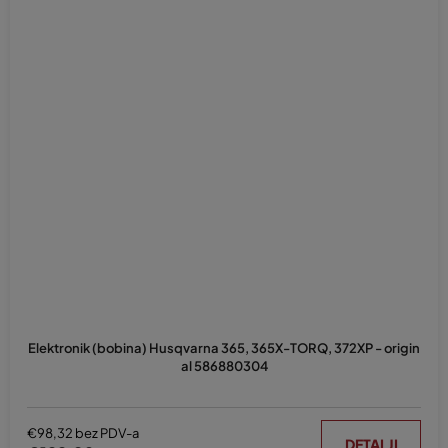
Elektronik (bobina) Husqvarna 365, 365X-TORQ, 372XP - origin
al 586880304
€98,32 bez PDV-a
DETALJI