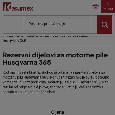
Preskoči
na
sadržaj
Početna
Za marke
Husqvarna
Za motorne pile Husqvarna
Husqvarna 365
Rezervni dijelovi za motorne pile
Husqvarna 365
Kod nas možete birati iz širokog asortimana rezervnih dijelova za
motornu pilu Husqvarna 365. Ponuđeni rezervni dijelovi su potpuno
kompatibilni i bez problema upotrebljivi za pile Husqvarna 365, a za
razliku od originalnih dijelova, znatno su jeftiniji. Vašu narudžbu
obradit ćemo odmah nakon slanja.
Rezervni dijelovi za motorne pile Husqvarna 365, koji su označeni u
P
nazivu proizvoda kao "original", nešto su skuplji, ali su originalni
Cijena
o
rezervni dijelovi.