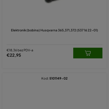
Prosječna
ocjena
Elektronik (bobina) Husqvarna 365,371,372 (537 16 22-01)
proizvoda
je
5,0
od
5
€18,36 bez PDV-a
zvjezdica.
€22,95
Kod:
5101149-02