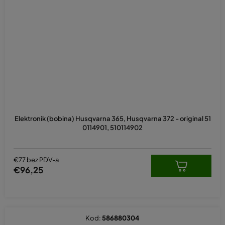
Elektronik (bobina) Husqvarna 365, Husqvarna 372 - original 51
0114901, 510114902
€77 bez PDV-a
€96,25
Kod:
586880304