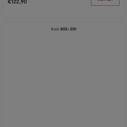
€122,90
Kod:
502-201
Prosječna