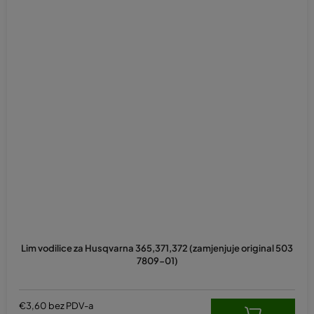
Lim vodilice za Husqvarna 365,371,372 (zamjenjuje original 503
7809-01)
€3,60 bez PDV-a