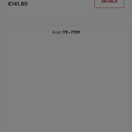
DETALJI
€141,80
Kod:
179-771M