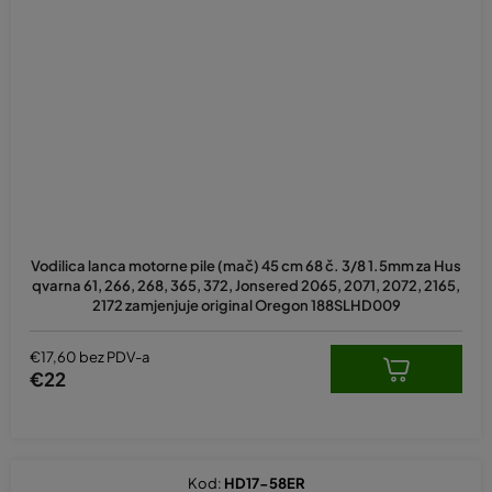
Vodilica lanca motorne pile (mač) 45 cm 68 č. 3/8 1.5mm za Hus
qvarna 61, 266, 268, 365, 372, Jonsered 2065, 2071, 2072, 2165,
2172 zamjenjuje original Oregon 188SLHD009
€17,60 bez PDV-a
€22
Kod:
HD17-58ER