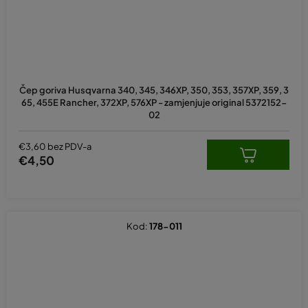
Čep goriva Husqvarna 340, 345, 346XP, 350, 353, 357XP, 359, 3
65, 455E Rancher, 372XP, 576XP - zamjenjuje original 5372152-
02
€3,60 bez PDV-a
€4,50
Kod:
178-011