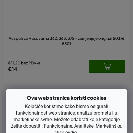
Auspuh za Husqvarna 362, 365, 372 - zamjenjuje original 50376
5301
€11,20 bez PDV-a
€14
Ova web stranica koristi cookies
Kod:
170-167
Kolačiće koristimo kako bismo osigurali
funkcionalnost web stranice, analizu prometa i u
marketinške svrhe. Možete odabrati koje kategorije
želite dopustiti: Funkcionalne, Analitske, Marketinške.
Više
ovdje
.