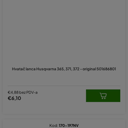
Hvatač lanca Husqvarna 365, 371, 372 - original 501686801
€4,88 bez PDV-a
€6,10
Kod:
170-197NV