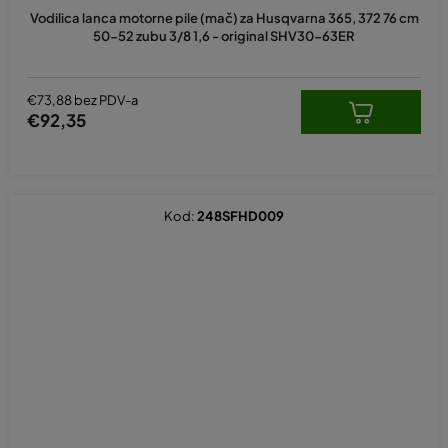
Vodilica lanca motorne pile (mač) za Husqvarna 365, 372 76 cm
50-52 zubu 3/8 1,6 - original SHV30-63ER
€73,88 bez PDV-a
€92,35
Kod:
248SFHD009