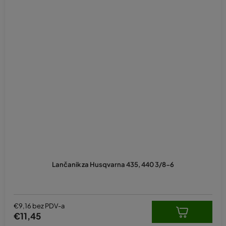
Lančanik za Husqvarna 435, 440 3/8-6
€9,16 bez PDV-a
€11,45