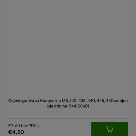
Crijevo goriva za Husqvarna 135, 140, 435, 440, 445, 450 zamjen
juje original 544128601
€3,60 bez PDV-a
€4,50