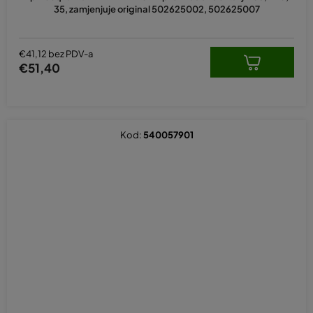
35, zamjenjuje original 502625002, 502625007
€41,12 bez PDV-a
€51,40
Kod:
540057901