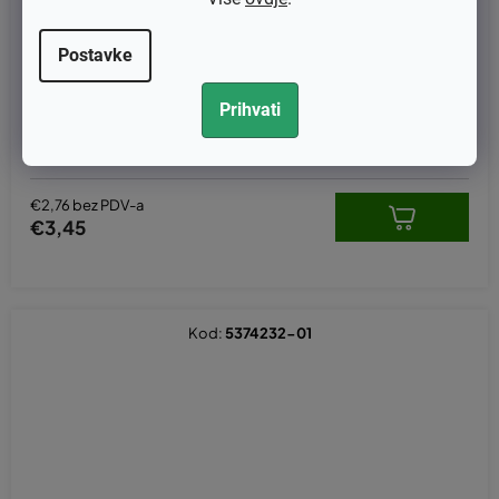
Postavke
Prihvati
Kuke startera Husqvarna (537 24 56-01+529 27 11-01)
€2,76 bez PDV-a
€3,45
Kod:
5374232-01