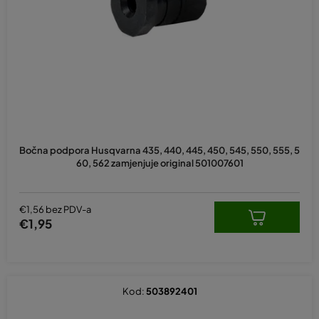
p
r
o
i
z
v
o
d
Bočna podpora Husqvarna 435, 440, 445, 450, 545, 550, 555, 5
a
60, 562 zamjenjuje original 501007601
€1,56 bez PDV-a
€1,95
Kod:
503892401