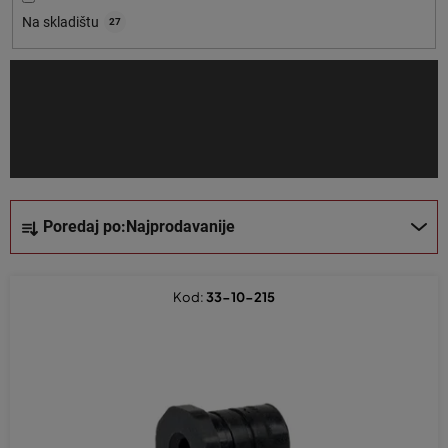
o
Na skladištu
27
i
z
v
o
d
a
S
Poredaj po:
Najprodavanije
o
r
t
Kod:
33-10-215
i
r
a
n
j
e