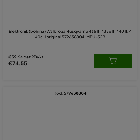
Elektronik (bobina) Walbro za Husqvarna 435 II, 435e II, 440 II, 4
40e II original 579638804, MBU-52B
€59,64 bez PDV-a
€74,55
Kod:
579638804