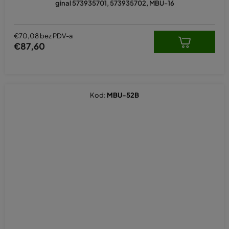
ginal 573935701, 573935702, MBU-16
€70,08 bez PDV-a
€87,60
Kod:
MBU-52B