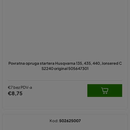
Povratna opruga startera Husqvarna 135, 435, 440, Jonsered C
S2240 original 505647301
€7 bez PDV-a
€8,75
Kod:
502625007