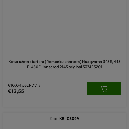
Kotur užeta startera (Remenica startera) Husqvarna 345E, 445
E, 450E, Jonsered 2145 original 537423201
€10,04 bez PDV-a
€12,55
Kod:
KB-0809A