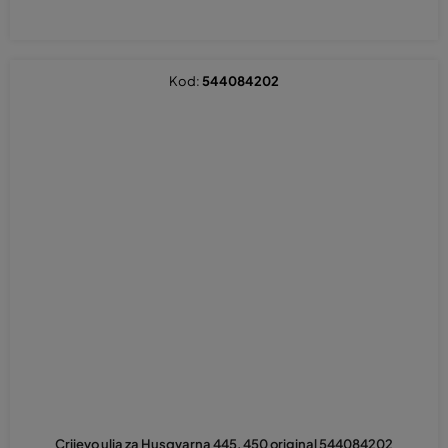
Kod:
544084202
Crijevo ulja za Husqvarna 445, 450 original 544084202