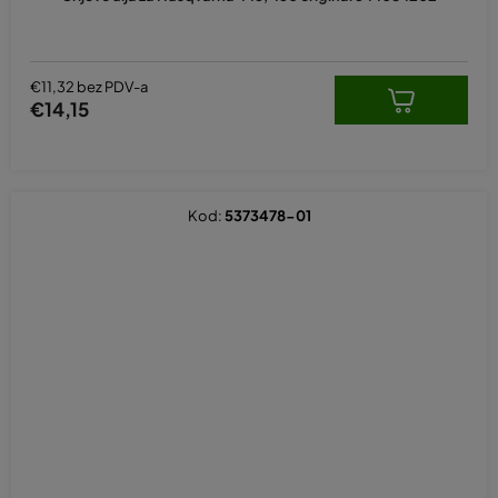
€11,32 bez PDV-a
€14,15
Kod:
5373478-01