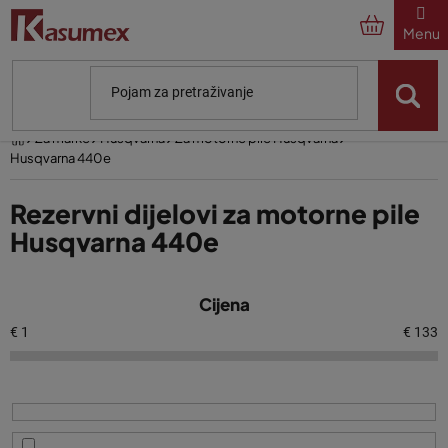
Preskoči
na
sadržaj
Početna
Za marke
Husqvarna
Za motorne pile Husqvarna
Husqvarna 440e
Rezervni dijelovi za motorne pile
Husqvarna 440e
P
Cijena
o
p
€
1
€
133
i
s
p
r