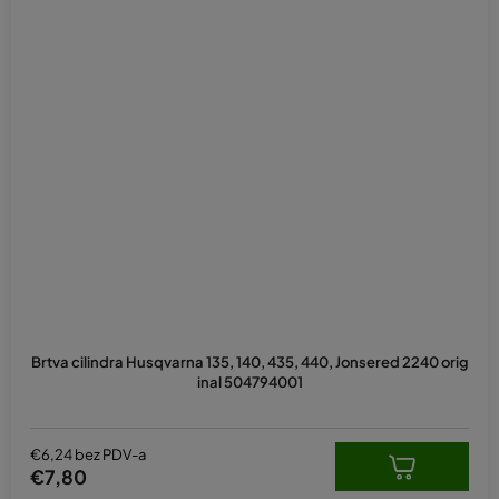
Brtva cilindra Husqvarna 135, 140, 435, 440, Jonsered 2240 orig
inal 504794001
€6,24 bez PDV-a
€7,80