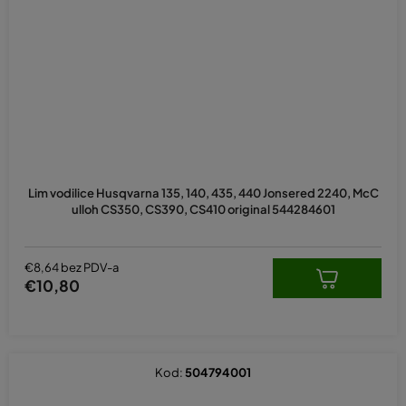
Lim vodilice Husqvarna 135, 140, 435, 440 Jonsered 2240, McC
ulloh CS350, CS390, CS410 original 544284601
€8,64 bez PDV-a
€10,80
Kod:
504794001