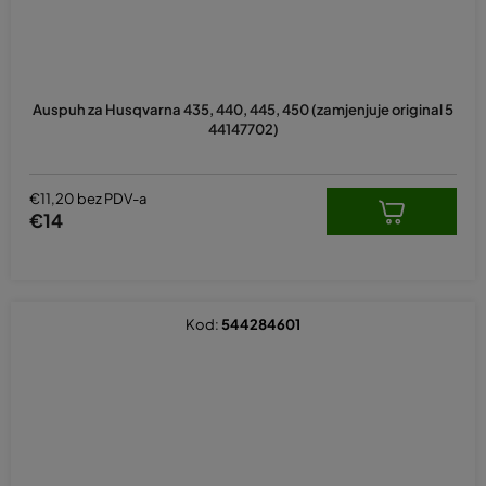
Auspuh za Husqvarna 435, 440, 445, 450 (zamjenjuje original 5
44147702)
€11,20 bez PDV-a
€14
Kod:
544284601