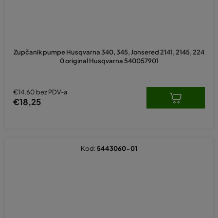
Zupčanik pumpe Husqvarna 340, 345, Jonsered 2141, 2145, 224
0 original Husqvarna 540057901
€14,60 bez PDV-a
€18,25
Kod:
5443060-01