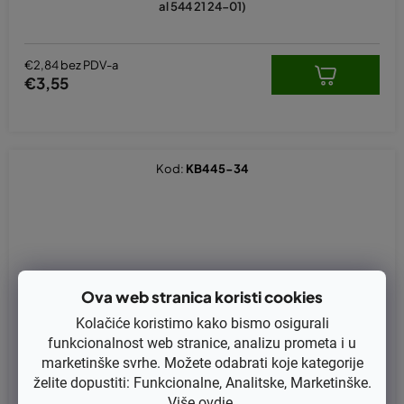
al 544 21 24-01)
€2,84 bez PDV-a
€3,55
Kod:
KB445-34
Ova web stranica koristi cookies
Kolačiće koristimo kako bismo osigurali
funkcionalnost web stranice, analizu prometa i u
marketinške svrhe. Možete odabrati koje kategorije
želite dopustiti: Funkcionalne, Analitske, Marketinške.
Više
ovdje
.