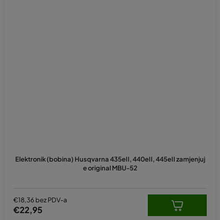
Elektronik (bobina) Husqvarna 435eII, 440eII, 445eII zamjenjuj
e original MBU-52
€18,36 bez PDV-a
€22,95