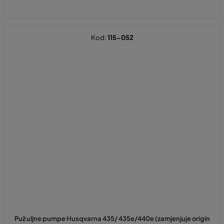
Kod:
115-052
Puž uljne pumpe Husqvarna 435/ 435e/440e (zamjenjuje origin