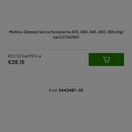
Matica-Zatezač lanca Husqvarna 435, 440, 445, 450, 455 origi
nal 537347801
€22,52 bez PDV-a
€28,15
Kod:
5442487-02