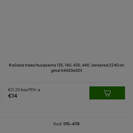
Kočiona traka Husqvarna 135, 140, 435, 440, Jonsered 2240 ori
ginal 544306001
€11,20 bez PDV-a
€14
Kod:
170-470