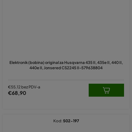
Elektronik (bobina) original za Husqvarna 435 II, 435e II, 440 II,
440e II, Jonsered CS2245 II-579638804
€55,12 bez PDV-a
€68,90
Kod:
502-197