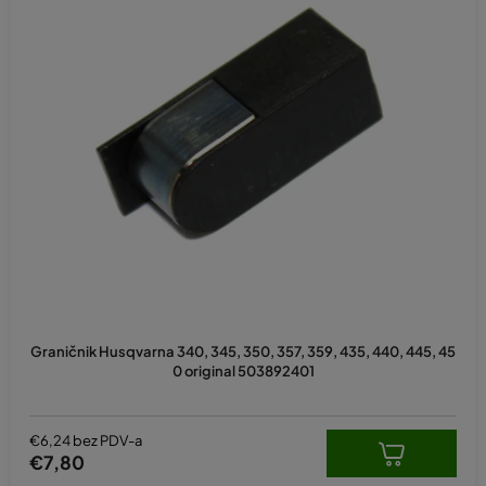
Graničnik Husqvarna 340, 345, 350, 357, 359, 435, 440, 445, 45
0 original 503892401
€6,24 bez PDV-a
€7,80