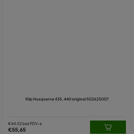
Klip Husqvarna 435, 440 original 502625007
€44,52 bez PDV-a
€55,65