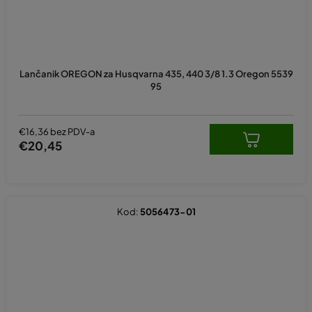
Lančanik OREGON za Husqvarna 435, 440 3/8 1.3 Oregon 5539
95
€16,36 bez PDV-a
€20,45
Kod:
5056473-01