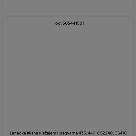
Kod:
505441501
Lanacká fiksna s ležajem Husqvarna 435, 440, CS2240, CS410