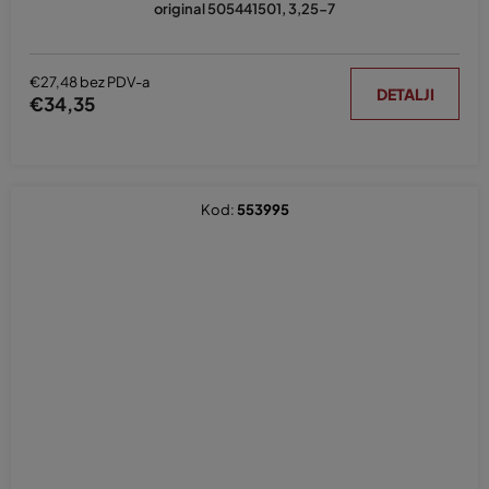
original 505441501, 3,25-7
€27,48 bez PDV-a
DETALJI
€34,35
Kod:
553995