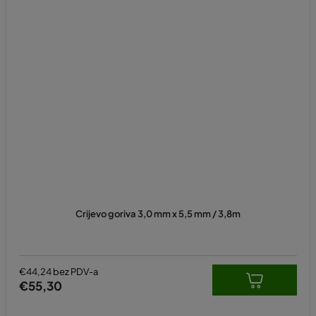
Crijevo goriva 3,0 mm x 5,5 mm / 3,8m
€44,24 bez PDV-a
€55,30