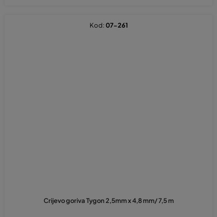
Kod:
07-261
Crijevo goriva Tygon 2,5mm x 4,8 mm/ 7,5 m