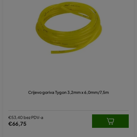
Crijevo goriva Tygon 3,2mm x 6,0mm/7,5m
€53,40 bez PDV-a
€66,75