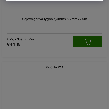
Crijevo goriva Tygon 2,3mm x 5,2mm / 7,5m
€35,32 bez PDV-a
€44,15
Kod:
1-723