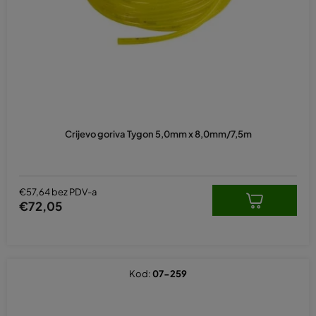
Crijevo goriva Tygon 5,0mm x 8,0mm/7,5m
€57,64 bez PDV-a
€72,05
Kod:
07-259