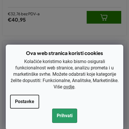
€32,76 bez PDV-a
€40,95
Kod:
07-266
Ova web stranica koristi cookies
Kolačiće koristimo kako bismo osigurali
funkcionalnost web stranice, analizu prometa i u
marketinške svrhe. Možete odabrati koje kategorije
želite dopustiti: Funkcionalne, Analitske, Marketinške.
Više
ovdje
.
Postavke
Prihvati