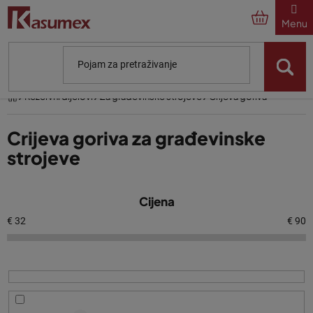
Preskoči
na
sadržaj
Početna
Rezervni dijelovi
Za građevinske strojeve
Crijeva goriva
Crijeva goriva za građevinske
strojeve
P
Cijena
o
p
€
32
€
90
i
s
p
r