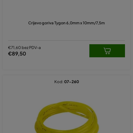
v
o
d
Crijevo goriva Tygon 6,0mm x 10mm/7,5m
a
€71,60 bez PDV-a
€89,50
Kod:
07-260