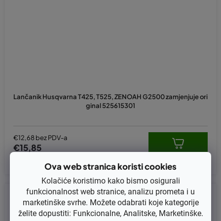
Lančanik Husqvarna T425, T525, ZENOAH G2500 zamjenjuje ori
ginal 525615301
€12,68 bez PDV-a
€15,85
Ova web stranica koristi cookies
Kolačiće koristimo kako bismo osigurali
funkcionalnost web stranice, analizu prometa i u
Kod:
PIS.HOM.CSP
marketinške svrhe. Možete odabrati koje kategorije
želite dopustiti: Funkcionalne, Analitske, Marketinške.