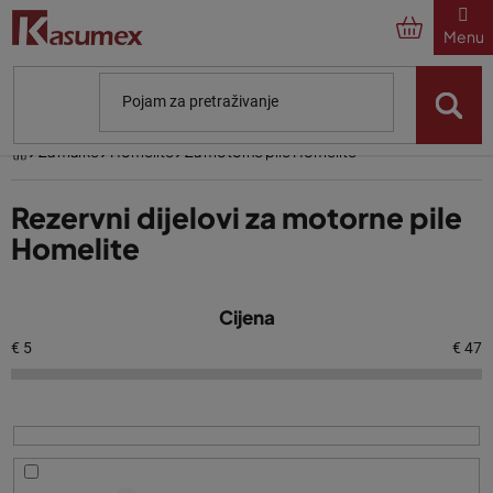
Preskoči
na
sadržaj
Početna
Za marke
Homelite
Za motorne pile Homelite
Rezervni dijelovi za motorne pile
Homelite
P
Cijena
o
p
€
5
€
47
i
s
p
r