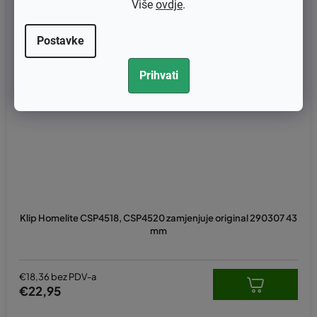
Više
ovdje
.
Postavke
Prihvati
Klip Homelite CSP4518, CSP4520 zamjenjuje original 290307 43
mm
€18,36 bez PDV-a
€22,95