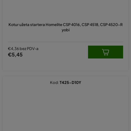
Kotur užeta startera Homelite CSP 4016, CSP 4518, CSP 4520-R
yobi
€4,36 bez PDV-a
€5,45
Kod:
T425-D10Y