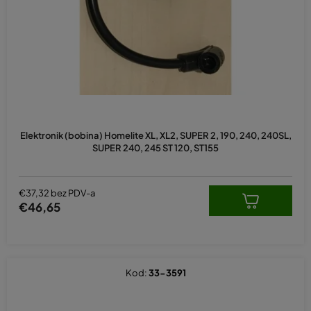
p
r
o
i
z
v
o
d
Elektronik (bobina) Homelite XL, XL2, SUPER 2, 190, 240, 240SL,
a
SUPER 240, 245 ST 120, ST155
€37,32 bez PDV-a
€46,65
Kod:
33-3591