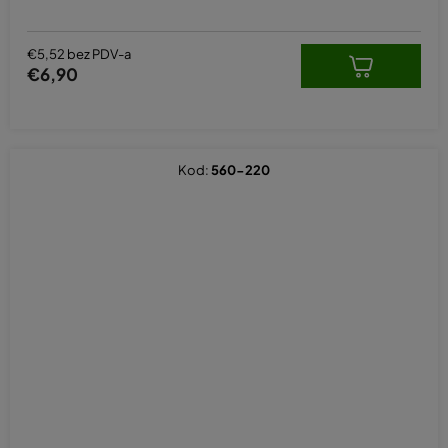
€5,52 bez PDV-a
€6,90
Kod:
560-220