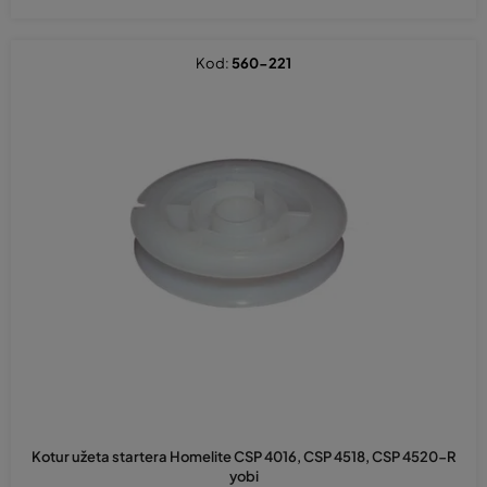
Kod:
560-221
Kotur užeta startera Homelite CSP 4016, CSP 4518, CSP 4520-R
yobi