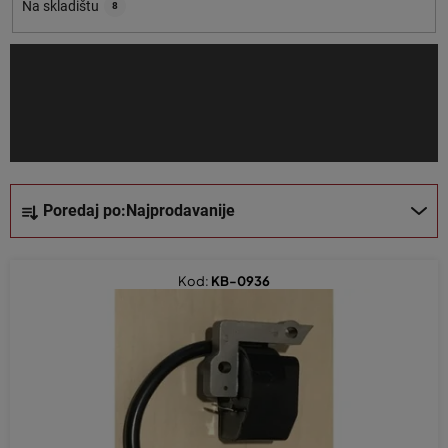
o
Na skladištu
8
i
z
v
o
d
a
S
Poredaj po:
Najprodavanije
o
r
t
Kod:
KB-0936
i
r
a
n
j
e