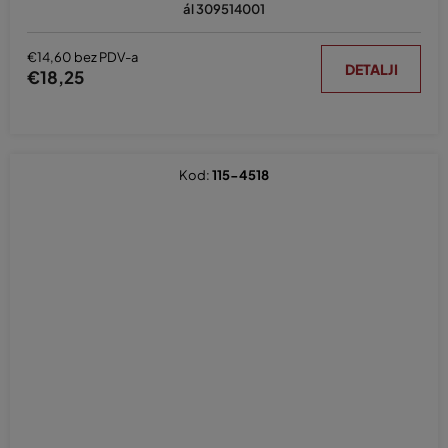
ál 309514001
€14,60 bez PDV-a
DETALJI
€18,25
Kod:
115-4518