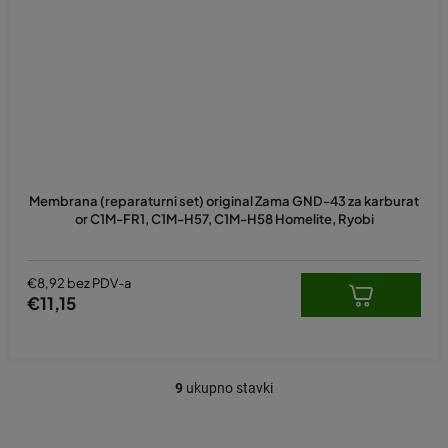
Membrana (reparaturni set) original Zama GND-43 za karburat
or C1M-FR1, C1M-H57, C1M-H58 Homelite, Ryobi
€8,92 bez PDV-a
€11,15
9
ukupno stavki
K
o
n