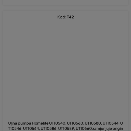
Kod:
T42
Uljna pumpa Homelite UT10540, UT10560, UT10580, UT10544, U
T10546, UT10564, UT10586, UT10589, UT10660 zamjenjuje origin