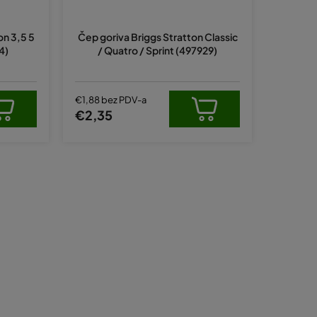
p
r
on 3,5 5
Čep goriva Briggs Stratton Classic
o
4)
/ Quatro / Sprint (497929)
i
z
v
€1,88 bez PDV-a
€2,35
o
d
a