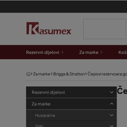
Preskoči
na
sadržaj
Rezervni dijelovi
Za marke
Košn
Početna
Za marke
Briggs & Stratton
Čepovi rezervoara go
B
K
Če
Preskoči
Rezervni dijelovi
kategorije
a
o
P
t
Za marke
č
e
o
n
Husqvarna
g
p
a
o
Stihl