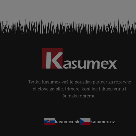
P
o
d
n
o
ž
Tvrtka Kasumex vaš je pouzdan partner za rezervne
j
dijelove za pile, trimere, kosilice i drugu vrtnu i
šumsku opremu.
e
kasumex.sk
kasumex.cz