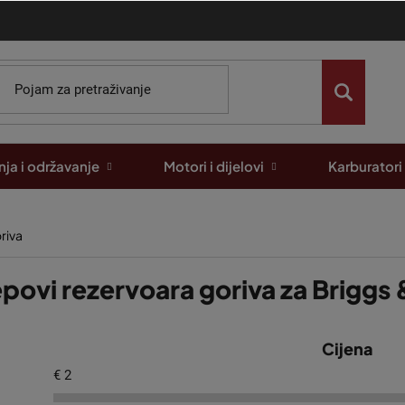
ja i održavanje
Motori i dijelovi
Karburatori
riva
povi rezervoara goriva za Briggs 
Cijena
€
2