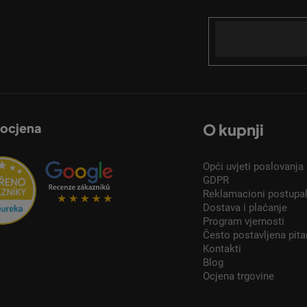
Email
acije o novim proizvodima u našoj e-trgovini.
 ocjena
O kupnji
Opći uvjeti poslovanja
GDPR
Reklamacioni postupa
Dostava i plaćanje
Program vjernosti
Često postavljena pita
Kontakti
Blog
Ocjena trgovine