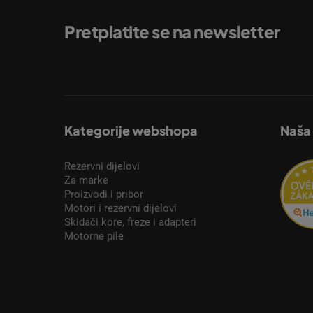
Pretplatite se na newsletter
Unesite svoju e-mail adresu i poslat ćemo vam inform
Kategorije webshopa
Naša
Rezervni dijelovi
Za marke
Proizvodi i pribor
Motori i rezervni dijelovi
Skidači kore, freze i adapteri
Motorne pile