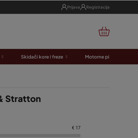
Prijava
Registracija
KOŠARICA
Skidači kore i freze
Motorne pile
A
& Stratton
€
17