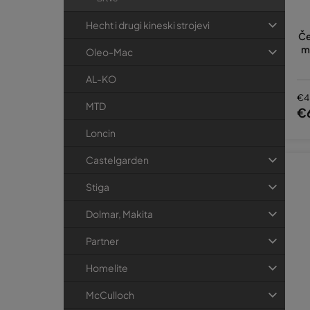
Hecht i drugi kineski strojevi
Če
m
Oleo-Mac
AL-KO
€4
MTD
€
Loncin
Castelgarden
Stiga
Dolmar, Makita
Partner
Homelite
McCulloch