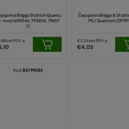
p goriva Briggs Stratton Quantu
Čep goriva Briggs & Stratt
- nový (692046, 793606, 79657
PS / Quantum (39797
7)
,88 bez PDV-a
€3,24 bez PDV-a
6,10
€4,05
Kod:
BS799585