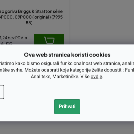
p goriva Briggs & Stratton série
P000, 09P000 ( origínál ) (7995
85)
3,24 bez PDV-a
16,55
Ova web stranica koristi cookies
ristimo kako bismo osigurali funkcionalnost web stranice, anali
K
nške svrhe. Možete odabrati koje kategorije želite dopustiti: Fun
o
Analitske, Marketinške. Više
ovdje
.
n
t
r
o
Prihvati
l
e
l
i