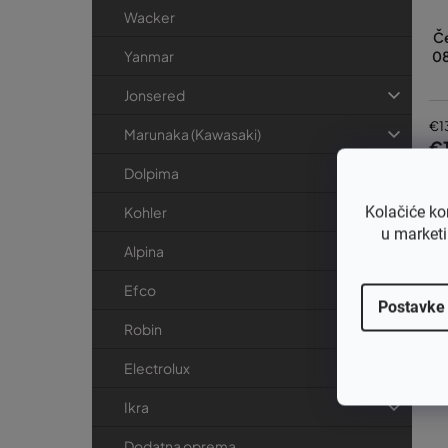
Wacker
Če
08
Yanmar
Jonsered
€1
Marunaka (Kawasaki)
€
Dolpima
Kolačiće ko
Kohler
u marketi
Alpina
Efco
Postavke
Robin
Electrolux
Ikra
Dodatna oprema