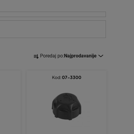
S
Poredaj po:
Najprodavanije
o
r
t
Kod:
07-3300
i
r
a
n
j
e