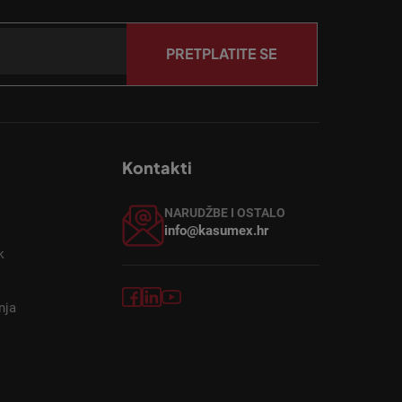
PRETPLATITE SE
Kontakti
NARUDŽBE I OSTALO
info@kasumex.hr
k
nja