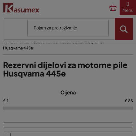
Preskoči
na
sadržaj
Početna
Za marke
Husqvarna
Za motorne pile Husqvarna
Husqvarna 445e
Rezervni dijelovi za motorne pile
Husqvarna 445e
P
Cijena
o
p
€
1
€
88
i
s
p
r