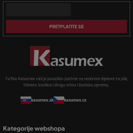
o
n
Email
ž
j
j
a
e
PRETPLATITE SE
Tvrtka Kasumex vaš je pouzdan partner za rezervne dijelove za pile,
trimere, kosilice i drugu vrtnu i šumsku opremu.
kasumex.sk
kasumex.cz
Kategorije webshopa