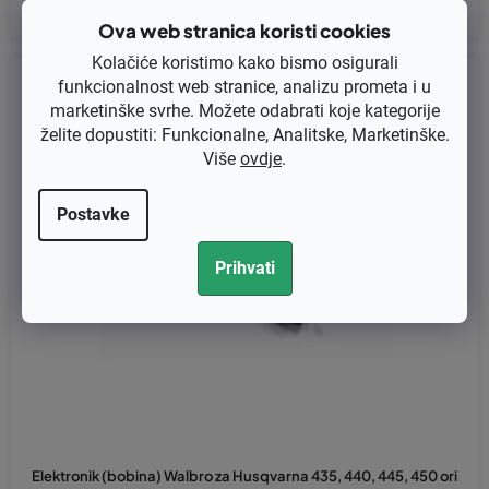
Ova web stranica koristi cookies
Kolačiće koristimo kako bismo osigurali
Kod:
MBU-16
funkcionalnost web stranice, analizu prometa i u
marketinške svrhe. Možete odabrati koje kategorije
želite dopustiti: Funkcionalne, Analitske, Marketinške.
Više
ovdje
.
Postavke
Prihvati
Elektronik (bobina) Walbro za Husqvarna 435, 440, 445, 450 ori