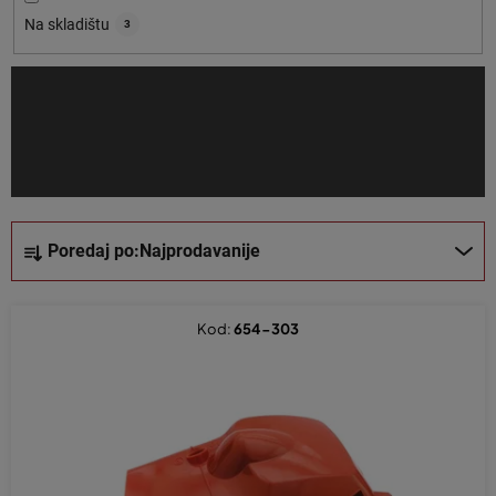
o
Na skladištu
3
i
z
v
o
d
a
S
Poredaj po:
Najprodavanije
o
r
t
Kod:
654-303
i
r
a
n
j
e