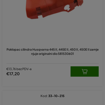
p
r
o
i
z
v
o
d
Poklopac cilindra Husqvarna 445 II, 445E II, 450 II, 450E II zamje
a
njuje originalni dio 581530601
€13,76 bez PDV-a
€17,20
Kod:
33-10-215