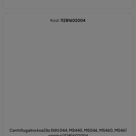
Kod:
11281602004
Centrifugalno kvačilo Stihl 044, MS440, MS046, MS460, MS461
original 11281602004