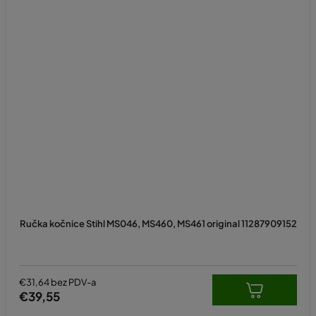
Ručka kočnice Stihl MS046, MS460, MS461 original 11287909152
€31,64 bez PDV-a
€39,55