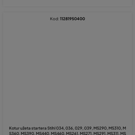
Kod:
11281950400
Kotur užeta startera Stihl 034, 036, 029, 039, MS290, MS310, M
S360, MS390, MS440, MS460, MS261, MS271, MS291, MS311, MS