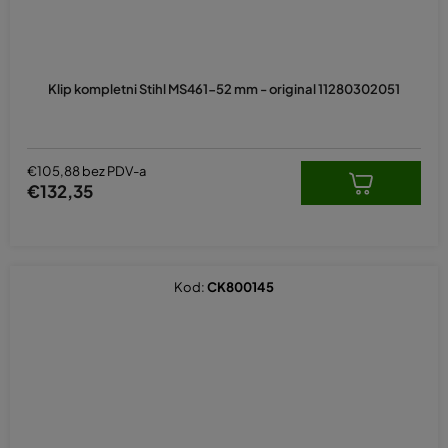
Klip kompletni Stihl MS461-52 mm - original 11280302051
€105,88 bez PDV-a
€132,35
Kod:
CK800145