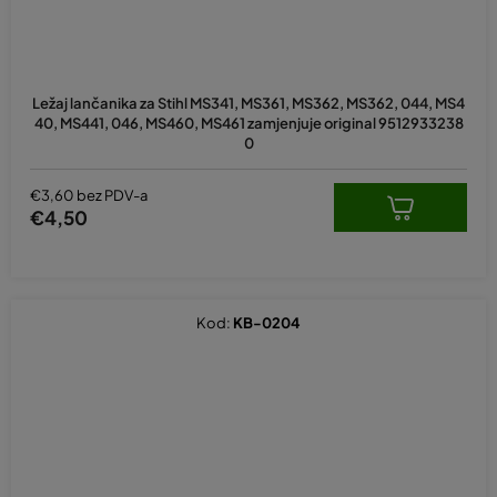
Ležaj lančanika za Stihl MS341, MS361, MS362, MS362, 044, MS4
40, MS441, 046, MS460, MS461 zamjenjuje original 9512933238
0
€3,60 bez PDV-a
€4,50
Kod:
KB-0204