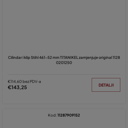
Cilindar i klip Stihl 461-52 mm TITANIKEL zamjenjuje original 1128
0201250
€114,60 bez PDV-a
DETALJI
€143,25
Kod:
11287909152