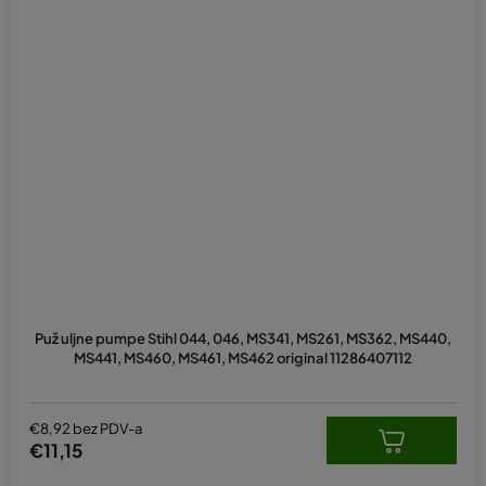
Puž uljne pumpe Stihl 044, 046, MS341, MS261, MS362, MS440,
MS441, MS460, MS461, MS462 original 11286407112
€8,92 bez PDV-a
€11,15