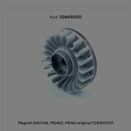
Kod:
11284001211
Magnet Stihl 046, MS460, MS461 original 11284001211