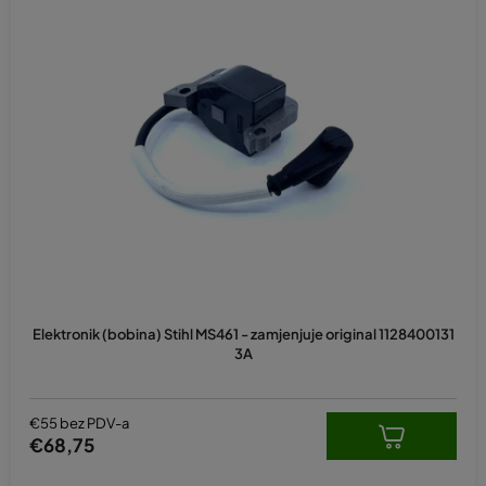
Elektronik (bobina) Stihl MS461 - zamjenjuje original 1128400131
3A
€55 bez PDV-a
€68,75