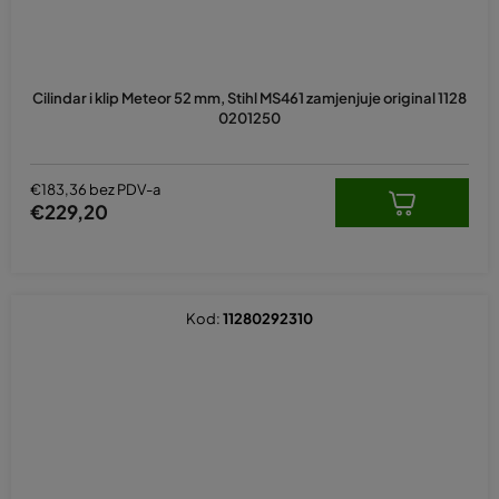
Cilindar i klip Meteor 52 mm, Stihl MS461 zamjenjuje original 1128
0201250
€183,36 bez PDV-a
€229,20
Kod:
11280292310