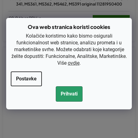
341, MS361, MS362, MS462, MS391 original 11281950400
€9,04 bez PDV-a
€11,30
Ova web stranica koristi cookies
Kolačiće koristimo kako bismo osigurali
funkcionalnost web stranice, analizu prometa i u
marketinške svrhe. Možete odabrati koje kategorije
Kod:
11280302051
želite dopustiti: Funkcionalne, Analitske, Marketinške.
Više
ovdje
.
Postavke
Prihvati