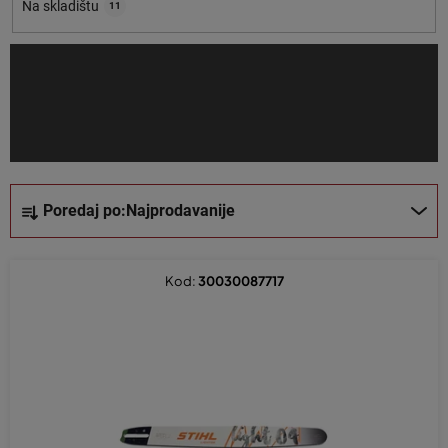
o
Na skladištu
11
i
z
v
o
d
a
S
Poredaj po:
Najprodavanije
o
r
t
Kod:
30030087717
i
r
a
n
j
e