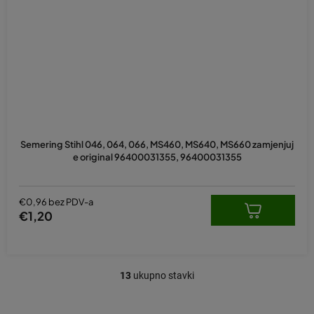
Semering Stihl 046, 064, 066, MS460, MS640, MS660 zamjenjuj
e original 96400031355, 96400031355
€0,96 bez PDV-a
€1,20
13
ukupno stavki
K
o
n