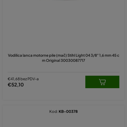
p
r
o
i
z
v
o
d
Vodilica lanca motorne pile (mač) Stihl Light 04 3/8" 1,6 mm 45 c
a
m Original 30030087717
€41,68 bez PDV-a
€52,10
Kod:
KB-00378