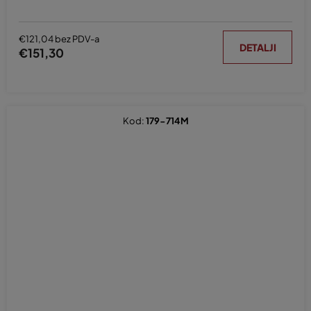
€121,04 bez PDV-a
DETALJI
€151,30
Kod:
179-714M