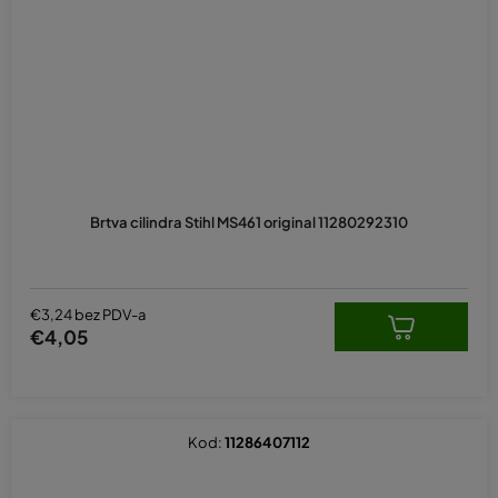
Brtva cilindra Stihl MS461 original 11280292310
€3,24 bez PDV-a
€4,05
Kod:
11286407112