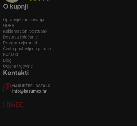
O kupnji
Opći uvjeti poslovanja
GDPR
Reklamacioni postupak
Dostava i plaćanje
Program vjernosti
Često postavljena pitanja
Kontakti
Blog
Ocjena trgovine
Kontakti
NARUDŽBE I OSTALO
info@kasumex.hr