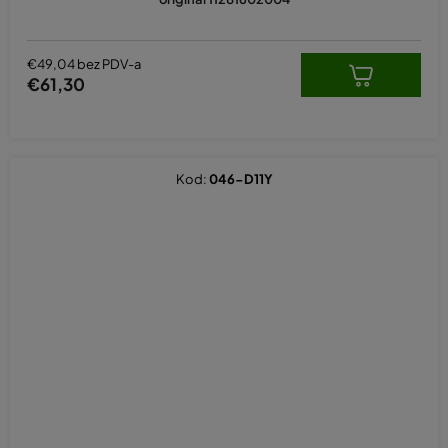
€49,04 bez PDV-a
€61,30
Kod:
046-D11Y