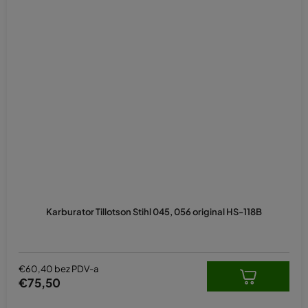
Prosječna
ocjena
Karburator Tillotson Stihl 045, 056 original HS-118B
proizvoda
je
5,0
od
5
€60,40 bez PDV-a
zvjezdica.
€75,50