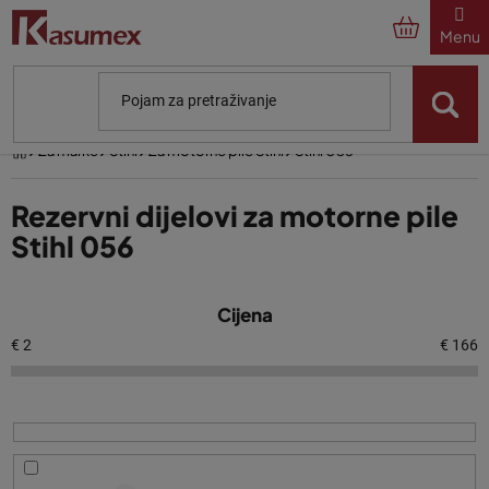
Preskoči
na
sadržaj
Početna
Za marke
Stihl
Za motorne pile Stihl
Stihl 056
Rezervni dijelovi za motorne pile
Stihl 056
P
Cijena
o
p
€
2
€
166
i
s
p
r