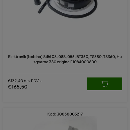
p
r
o
i
z
v
o
d
Elektronik (bobina) Stihl 08, 08S, 056, BT360, TS350, TS360, Hu
a
sqvarna 380 original 11084000800
€132,40 bez PDV-a
€165,50
Kod:
30030005217