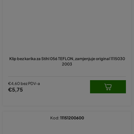
Klip bez karika za Stihl 056 TEFLON, zamjenjuje original 1115030
2003
€4,60 bez PDV-a
€5,75
Kod:
11151200600