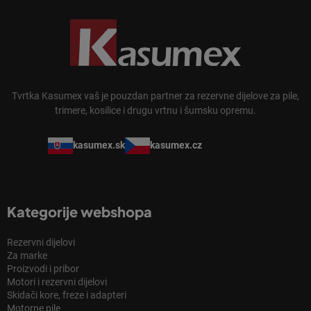
Tvrtka Kasumex vaš je pouzdan partner za rezervne dijelove za pile,
trimere, kosilice i drugu vrtnu i šumsku opremu.
kasumex.sk
kasumex.cz
Kategorije webshopa
Rezervni dijelovi
Za marke
Proizvodi i pribor
Motori i rezervni dijelovi
Skidači kore, freze i adapteri
Motorne pile