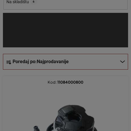
o
Na skladištu
6
i
z
v
o
d
a
S
Poredaj po:
Najprodavanije
o
r
t
Kod:
11084000800
i
r
a
n
j
e