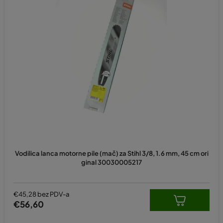
Vodilica lanca motorne pile (mač) za Stihl 3/8, 1.6 mm, 45 cm ori
ginal 30030005217
€45,28 bez PDV-a
€56,60