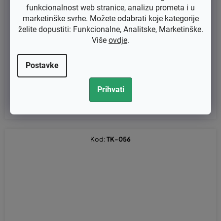
funkcionalnost web stranice, analizu prometa i u
marketinške svrhe. Možete odabrati koje kategorije
želite dopustiti: Funkcionalne, Analitske, Marketinške.
Više
ovdje
.
Ručica startera za motorne pile Stihl
Postavke
€1,84 bez PDV-a
Prihvati
€2,30
Kod:
TK-056