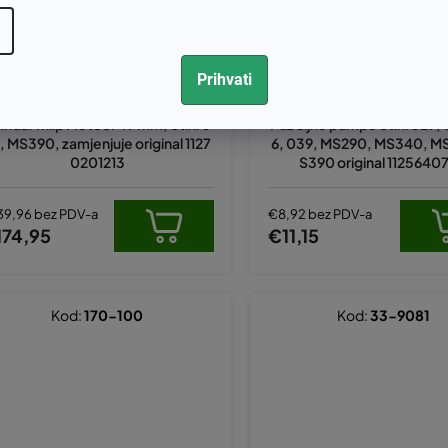
Prihvati
lindar i klip Meteor 49 mm, Stihl 0
Puž uljne pumpe Stihl 029,
, MS390, zamjenjuje original 1127
6, 039, MS290, MS340, M
0201213
S390 original 1125640
39,96 bez PDV-a
€8,92 bez PDV-a
174,95
€11,15
Kod:
170-100
Kod:
33-9081