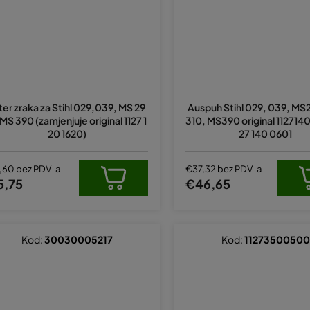
lter zraka za Stihl 029,039, MS 29
Auspuh Stihl 029, 039, MS
 MS 390 (zamjenjuje original 1127 1
310, MS390 original 1127140
20 1620)
27 140 0601
,60 bez PDV-a
€37,32 bez PDV-a
5,75
€46,65
Kod:
30030005217
Kod:
11273500500