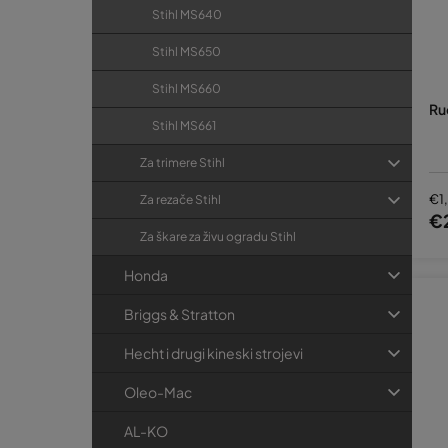
Stihl MS640
Stihl MS650
Stihl MS660
Ru
Stihl MS661
Za trimere Stihl
€1
Za rezače Stihl
€
Za škare za živu ogradu Stihl
Honda
Briggs & Stratton
Hecht i drugi kineski strojevi
Oleo-Mac
AL-KO