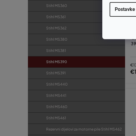
Stihl MS360
Postavke
Stihl MS361
Stihl MS362
Ci
Stihl MS380
39
Stihl MS381
Stihl MS390
€1
€
Stihl MS391
Stihl MS440
Stihl MS441
Stihl MS460
Stihl MS461
Rezervni dijelovi za motorne pile Stihl MS462