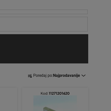
S
Poredaj po:
Najprodavanije
o
r
t
Kod:
11271201620
i
r