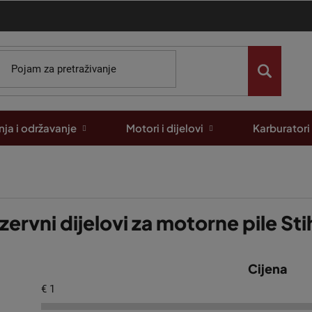
ja i održavanje
Motori i dijelovi
Karburatori
zervni dijelovi za motorne pile St
Cijena
€
1