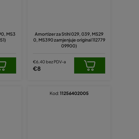
290, MS3
Amortizer za Stihl 029, 039, MS29
51)
0, MS390 zamjenjuje original 112779
09900)
€6,40 bez PDV-a
€8
Kod:
11256402005