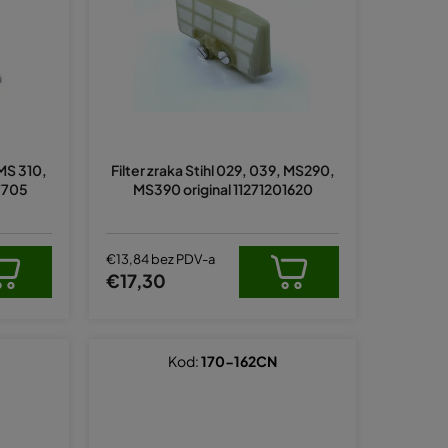
a
n
j
e
p
r
 MS 310,
Filter zraka Stihl 029, 039, MS290,
o
67705
MS390 original 11271201620
i
z
v
€13,84 bez PDV-a
€17,30
o
d
a
Kod:
170-162CN