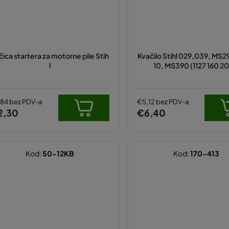
čica startera za motorne pile Stih
Kvačilo Stihl 029,039, MS
l
10, MS390 (1127 160 20
,84 bez PDV-a
€5,12 bez PDV-a
2,30
€6,40
Kod:
50-12KB
Kod:
170-413