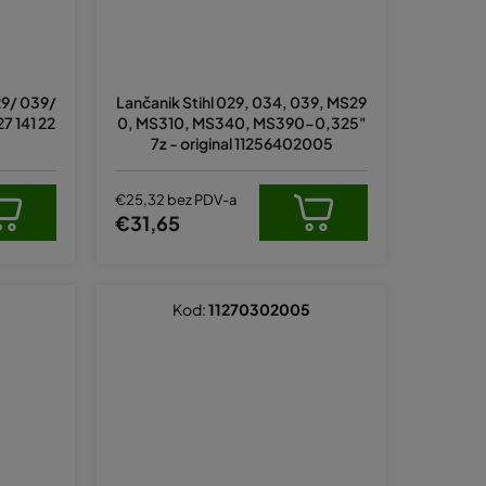
029/ 039/
Lančanik Stihl 029, 034, 039, MS29
7 141 22
0, MS310, MS340, MS390-0,325"
7z - original 11256402005
€25,32 bez PDV-a
€31,65
Kod:
11270302005