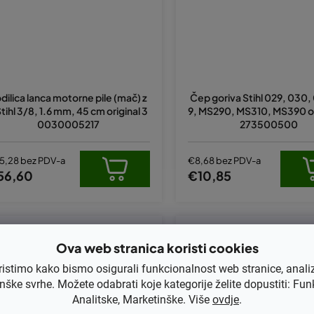
dilica lanca motorne pile (mač) z
Čep goriva Stihl 029, 030,
Stihl 3/8, 1.6 mm, 45 cm original 3
9, MS290, MS310, MS390 ori
0030005217
273500500
5,28 bez PDV-a
€8,68 bez PDV-a
56,60
€10,85
Kod:
179-715M
Kod:
11256407110
Ova web stranica koristi cookies
ristimo kako bismo osigurali funkcionalnost web stranice, anali
nške svrhe. Možete odabrati koje kategorije želite dopustiti: Fun
Analitske, Marketinške. Više
ovdje
.