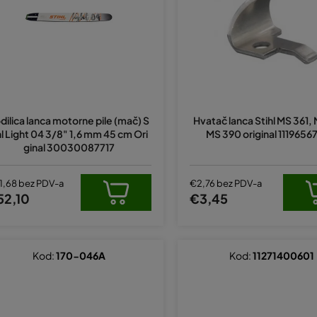
dilica lanca motorne pile (mač) S
Hvatač lanca Stihl MS 361,
hl Light 04 3/8" 1,6 mm 45 cm Ori
MS 390 original 111965
ginal 30030087717
1,68 bez PDV-a
€2,76 bez PDV-a
52,10
€3,45
Kod:
170-046A
Kod:
11271400601