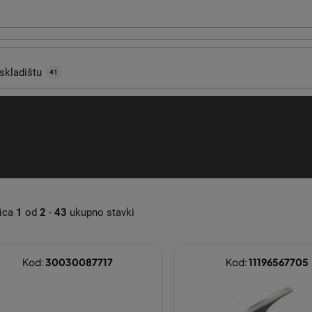
skladištu
41
nica
1
od
2
-
43
ukupno stavki
Kod:
30030087717
Kod:
11196567705