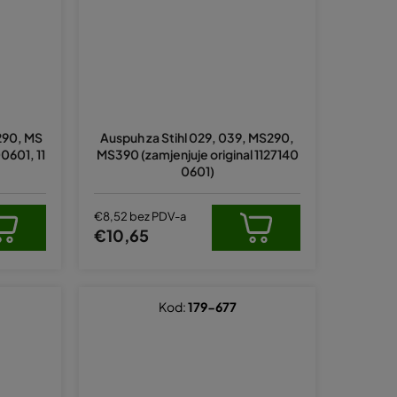
290, MS
Auspuh za Stihl 029, 039, MS290,
0601, 11
MS390 (zamjenjuje original 1127140
0601)
€8,52 bez PDV-a
€10,65
Kod:
179-677