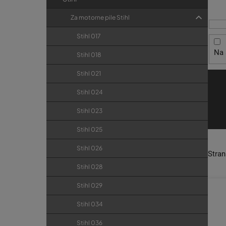
i
t
r
s
r
i
Za motorne pile Stihl
p
j
a
Stihl 017
r
e
k
Na 
o
Stihl 018
a
i
Stihl 021
z
Stihl 024
v
o
Stihl 023
d
Stihl 025
a
Stihl 026
Stra
Stihl 028
Stihl 029
Stihl 034
Stihl 036