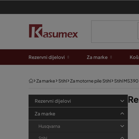
Preskoči
na
sadržaj
Rezervni dijelovi
Za marke
Košn
Početna
Za marke
Stihl
Za motorne pile Stihl
Stihl MS390
B
K
Re
Preskoči
Rezervni dijelovi
kategorije
a
o
P
t
Za marke
č
e
o
n
Husqvarna
g
p
a
o
Stihl