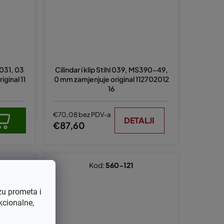
 031, 03
Cilindar i klip Stihl 039, MS390-49,
ginal 11
0 mm zamjenjuje original 112702012
16
€70,08 bez PDV-a
DETALJI
€87,60
Kod:
560-121
zu prometa i
kcionalne,