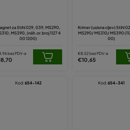
agnet za Stihl 029, 039, MS290,
Krimer (usisna cijev) Stihl 
310, MS390, (náh.or.broj 1127 4
MS290/ MS310/ MS390 (112
00 1200)
00)
4,96 bez PDV-a
€8,52 bez PDV-a
18,70
€10,65
Kod:
654-142
Kod:
654-341