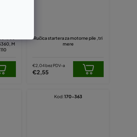
 034, 03
Ručica startera za motorne pile ,tri
S360, M
mere
7110
€2,04 bez PDV-a
€2,55
Kod:
170-363