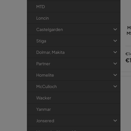
MTD
Loncin
M
Castelgarden
MS
Stiga
Dolmar, Makita
€1
€
Partner
Homelite
McCulloch
Wacker
Yanmar
Jonsered