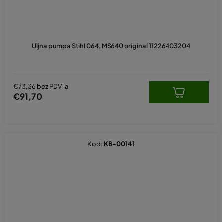
Uljna pumpa Stihl 064, MS640 original 11226403204
€73,36 bez PDV-a
€91,70
Kod:
KB-00141