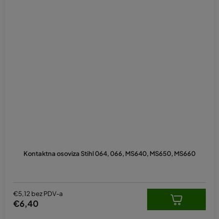
Kontaktna osoviza Stihl 064, 066, MS640, MS650, MS660
€5,12 bez PDV-a
€6,40