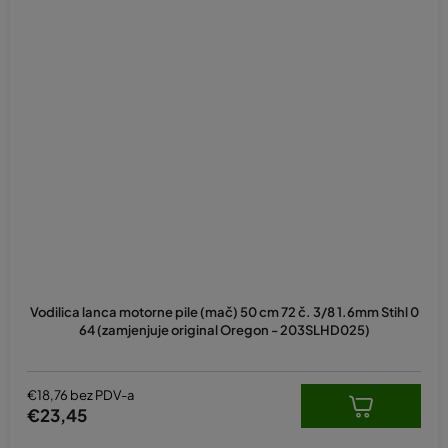
Vodilica lanca motorne pile (mač) 50 cm 72 č. 3/8 1.6mm Stihl 0
64 (zamjenjuje original Oregon - 203SLHD025)
€18,76 bez PDV-a
€23,45