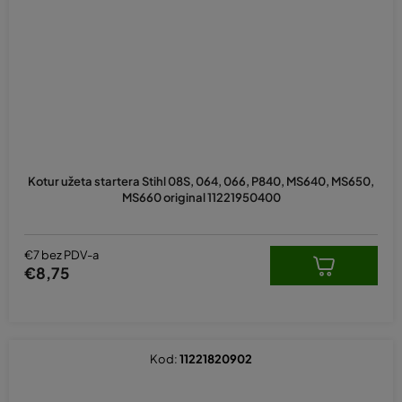
Kotur užeta startera Stihl 08S, 064, 066, P840, MS640, MS650,
MS660 original 11221950400
€7 bez PDV-a
€8,75
Kod:
11221820902