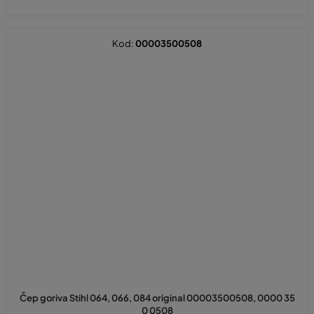
Kod:
00003500508
Čep goriva Stihl 064, 066, 084 original 00003500508, 0000 35
0 0508