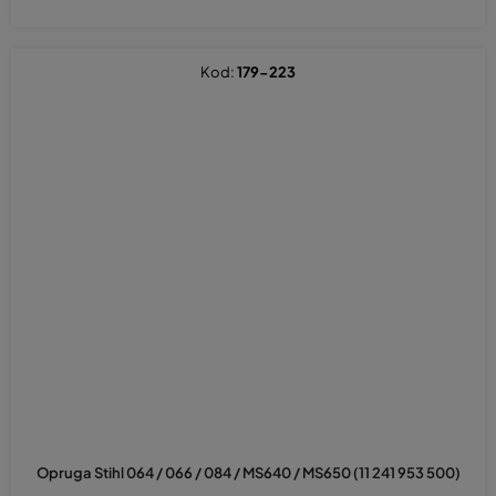
Kod:
179-223
Opruga Stihl 064 / 066 / 084 / MS640 / MS650 (11 241 953 500)