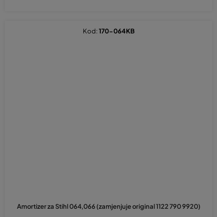
Kod:
170-064KB
Amortizer za Stihl 064,066 (zamjenjuje original 1122 790 9920)