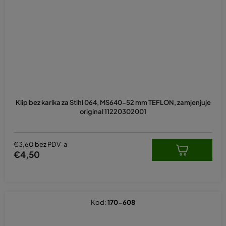
Klip bez karika za Stihl 064, MS640-52 mm TEFLON, zamjenjuje
original 11220302001
€3,60 bez PDV-a
€4,50
Kod:
170-608