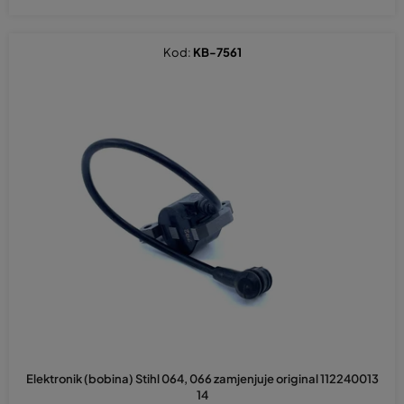
Kod:
KB-7561
Prosječna
ocjena
Elektronik (bobina) Stihl 064, 066 zamjenjuje original 112240013
proizvoda
14
je