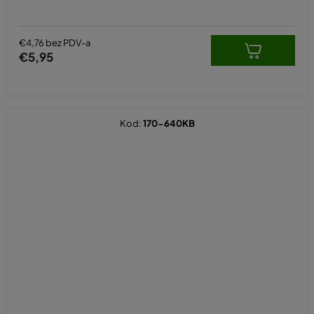
€4,76 bez PDV-a
€5,95
Kod:
170-640KB