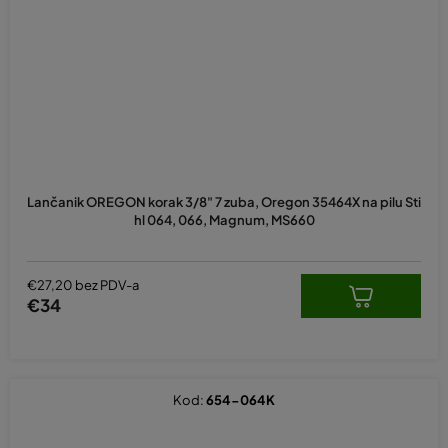
Lančanik OREGON korak 3/8" 7 zuba, Oregon 35464X na pilu Sti
hl 064, 066, Magnum, MS660
€27,20 bez PDV-a
€34
Kod:
654-064K