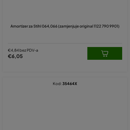
Amortizer za Stihl 064,066 (zamjenjuje original 1122 790 9901)
€4,84 bez PDV-a
€6,05
Kod:
35464X