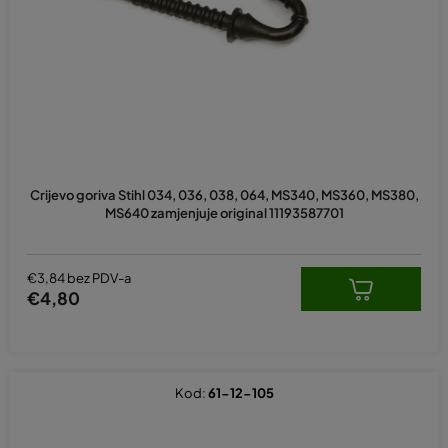
p
r
o
i
z
v
o
d
Crijevo goriva Stihl 034, 036, 038, 064, MS340, MS360, MS380,
a
MS640 zamjenjuje original 11193587701
€3,84 bez PDV-a
€4,80
Kod:
61-12-105