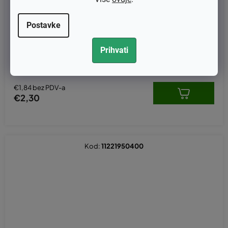
Postavke
Ručica startera za motorne pile Stihl
Prihvati
€1,84 bez PDV-a
€2,30
Kod:
11221950400