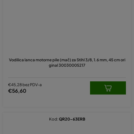
Vodilica lanca motorne pile (mač) za Stihl 3/8, 1.6 mm, 45 cm ori
ginal 30030005217
€45,28 bez PDV-a
€56,60
Kod:
QR20-63ERB