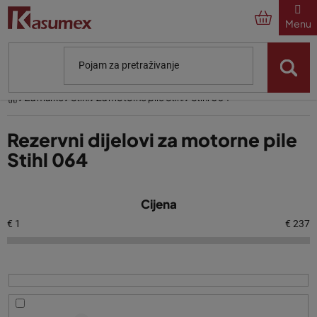
Preskoči
na
sadržaj
Početna
Za marke
Stihl
Za motorne pile Stihl
Stihl 064
Rezervni dijelovi za motorne pile
Stihl 064
P
Cijena
o
p
€
1
€
237
i
s
p
r