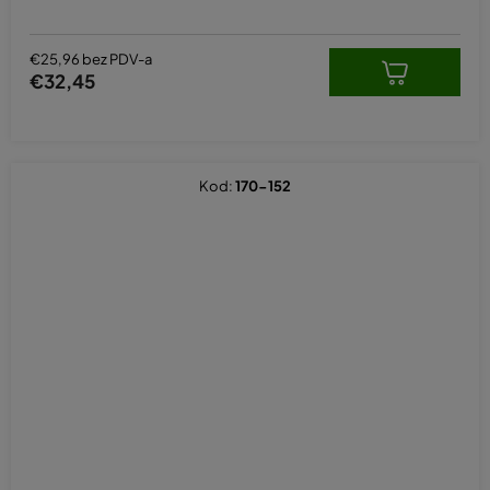
5,0
od
5
€25,96 bez PDV-a
zvjezdica.
€32,45
Kod:
170-152