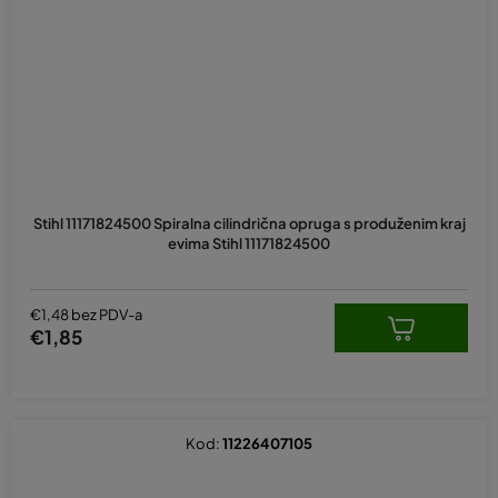
Stihl 11171824500 Spiralna cilindrična opruga s produženim kraj
evima Stihl 11171824500
€1,48 bez PDV-a
€1,85
Kod:
11226407105