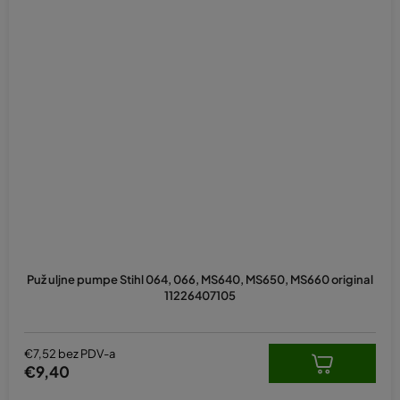
Puž uljne pumpe Stihl 064, 066, MS640, MS650, MS660 original
11226407105
€7,52 bez PDV-a
€9,40