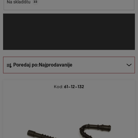
o
Na skladištu
33
i
z
v
o
d
a
S
Poredaj po:
Najprodavanije
o
r
t
Kod:
61-12-132
i
r
a
n
j
e