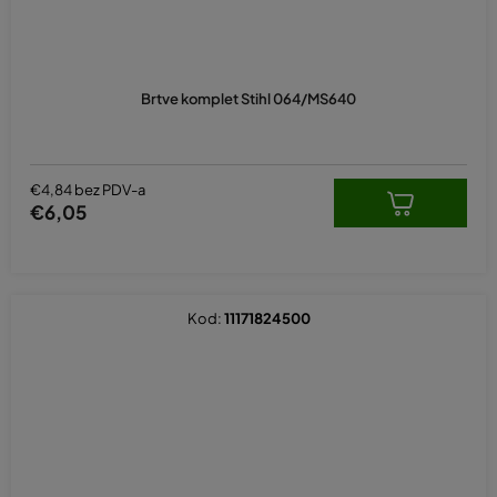
Brtve komplet Stihl 064/MS640
€4,84 bez PDV-a
€6,05
Kod:
11171824500