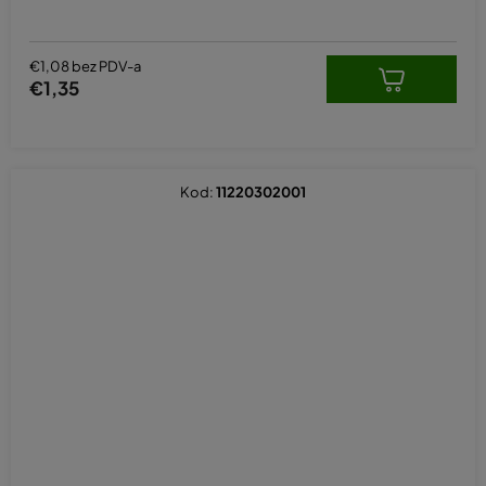
€1,08 bez PDV-a
€1,35
Kod:
11220302001