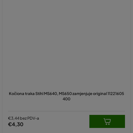
Kočiona traka Stihl MS640, MS650 zamjenjuje original 11221605
400
€3,44 bez PDV-a
€4,30