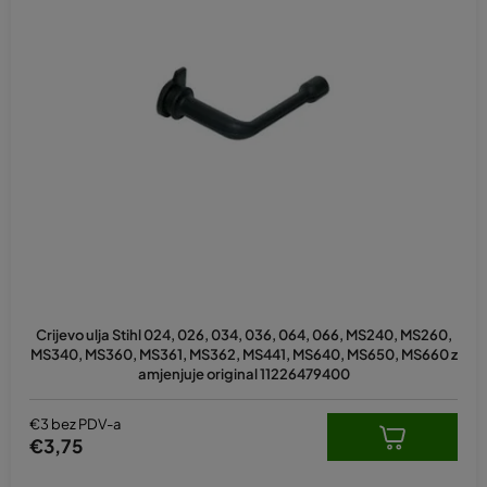
Crijevo ulja Stihl 024, 026, 034, 036, 064, 066, MS240, MS260,
MS340, MS360, MS361, MS362, MS441, MS640, MS650, MS660 z
amjenjuje original 11226479400
€3 bez PDV-a
€3,75