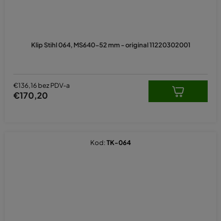
Klip Stihl 064, MS640-52 mm - original 11220302001
€136,16 bez PDV-a
€170,20
Kod:
TK-064