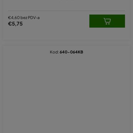
€4,60 bez PDV-a
€5,75
Kod:
640-064KB