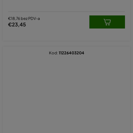
€18,76 bez PDV-a
€23,45
Kod:
11226403204