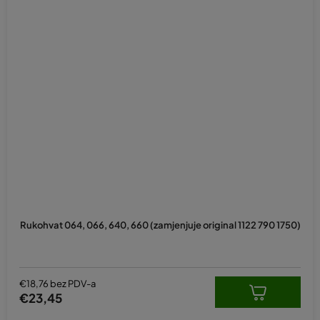
Rukohvat 064, 066, 640, 660 (zamjenjuje original 1122 790 1750)
€18,76 bez PDV-a
€23,45