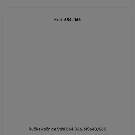
Kod:
654-166
Ručka kočnice Stihl 064,066, MS640/660