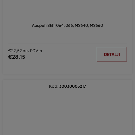
Auspuh Stihl 064, 066, MS640, MS660
€22,52 bez PDV-a
DETALJI
€28,15
Kod:
30030005217