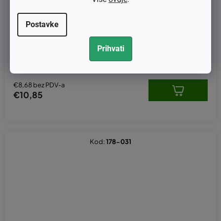
Postavke
Čep ulja Stihl MS210, MS230, MS250, MS260 original 00003500
Prihvati
537
€8,68 bez PDV-a
€10,85
Kod:
178-031