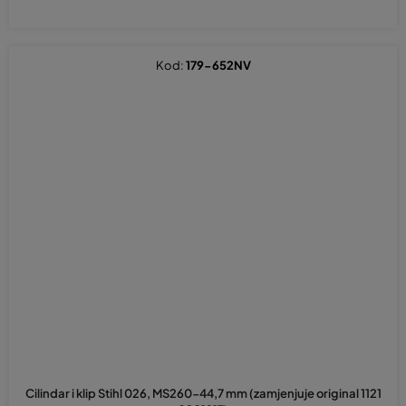
Kod:
179-652NV
Cilindar i klip Stihl 026, MS260-44,7 mm (zamjenjuje original 1121