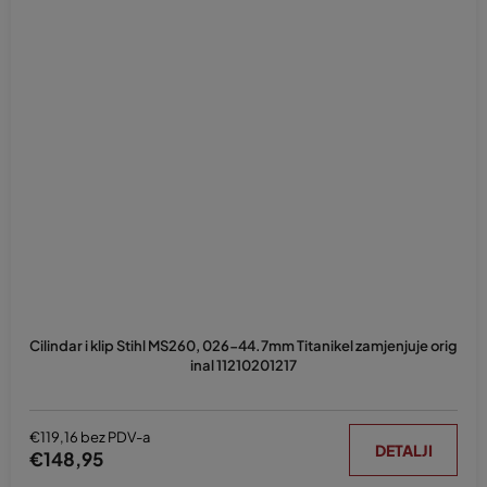
Cilindar i klip Stihl MS260, 026-44.7mm Titanikel zamjenjuje orig
inal 11210201217
€119,16 bez PDV-a
DETALJI
€148,95