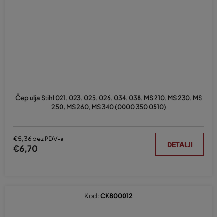
Čep ulja Stihl 021, 023, 025, 026, 034, 038, MS 210, MS 230, MS
250, MS 260, MS 340 (0000 350 0510)
€5,36 bez PDV-a
DETALJI
€6,70
Kod:
CK800012