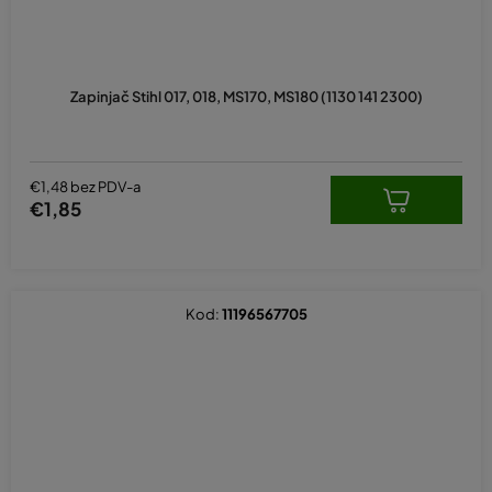
Zapinjač Stihl 017, 018, MS170, MS180 (1130 141 2300)
€1,48 bez PDV-a
€1,85
Kod:
11196567705