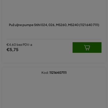
Puž uljne pumpe Stihl 024, 026, MS260, MS240 (1121 640 7111)
€4,60 bez PDV-a
€5,75
Kod:
11216407111