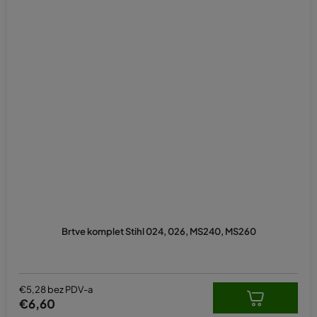
Brtve komplet Stihl 024, 026, MS240, MS260
€5,28 bez PDV-a
€6,60