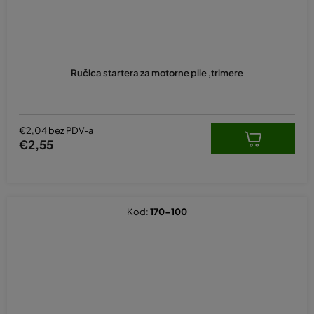
Ručica startera za motorne pile ,trimere
€2,04 bez PDV-a
€2,55
Kod:
170-100