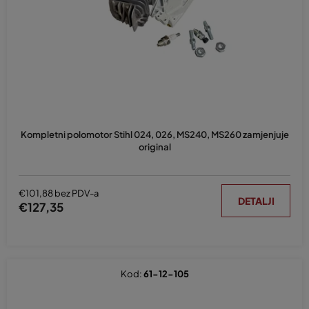
p
r
o
i
z
v
o
d
Kompletni polomotor Stihl 024, 026, MS240, MS260 zamjenjuje
a
original
€101,88 bez PDV-a
DETALJI
€127,35
Kod:
61-12-105