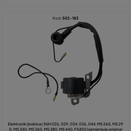
Kod:
502-183
Prosječna
ocjena
Elektronik (bobina) Stihl 026, 029, 034, 036, 044, MS 260, MS 29
proizvoda
0, MS 340, MS 360, MS 380, MS 440, FS450 (zamjenjuje original