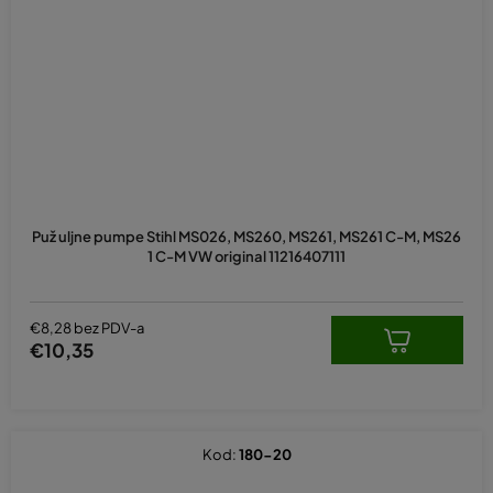
Puž uljne pumpe Stihl MS026, MS260, MS261, MS261 C-M, MS26
1 C-M VW original 11216407111
€8,28 bez PDV-a
€10,35
Kod:
180-20