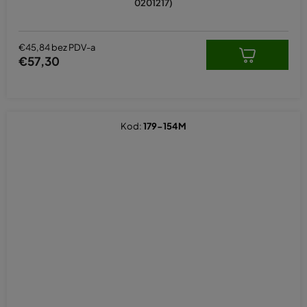
0201217)
€45,84 bez PDV-a
€57,30
Kod:
179-154M