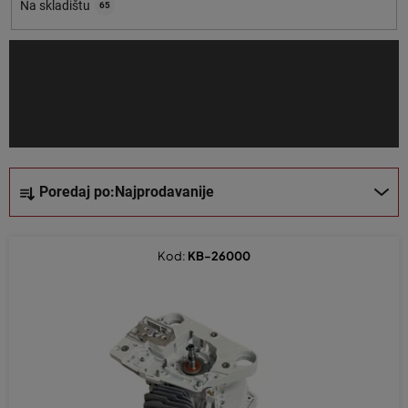
o
Na skladištu
65
i
z
v
o
d
a
S
Poredaj po:
Najprodavanije
o
r
t
Kod:
KB-26000
i
r
a
n
j
e