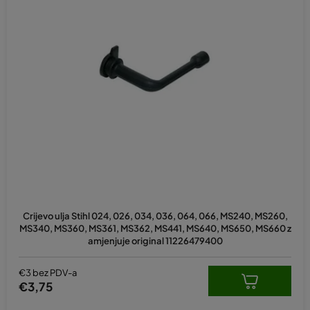
Crijevo ulja Stihl 024, 026, 034, 036, 064, 066, MS240, MS260,
MS340, MS360, MS361, MS362, MS441, MS640, MS650, MS660 z
amjenjuje original 11226479400
€3 bez PDV-a
€3,75