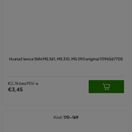
Hvatač lanca Stihl MS 361, MS 310, MS 390 original 11196567705
€2,76 bez PDV-a
€3,45
Kod:
170-169