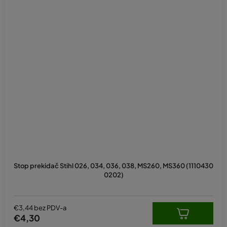
Stop prekidač Stihl 026, 034, 036, 038, MS260, MS360 (1110430
0202)
€3,44 bez PDV-a
€4,30