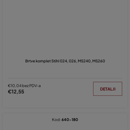
Brtve komplet Stihl 024, 026, MS240, MS260
€10,04 bez PDV-a
DETALJI
€12,55
Kod:
640-180