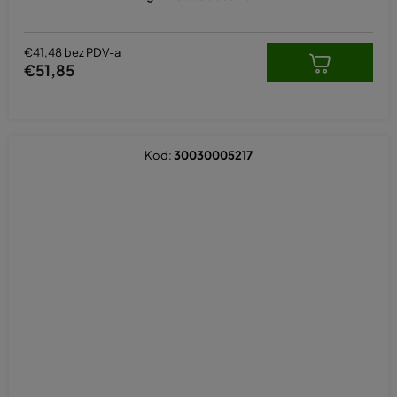
€41,48 bez PDV-a
€51,85
Kod:
30030005217