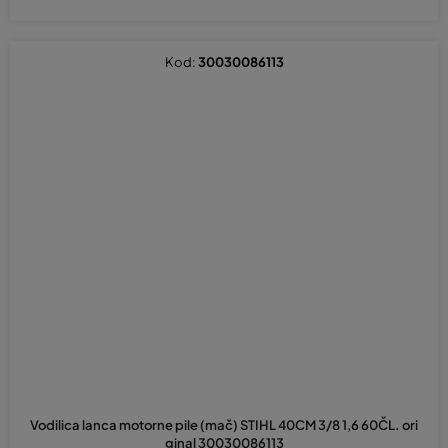
Kod:
30030086113
Vodilica lanca motorne pile (mač) STIHL 40CM 3/8 1,6 60ČL. ori
ginal 30030086113