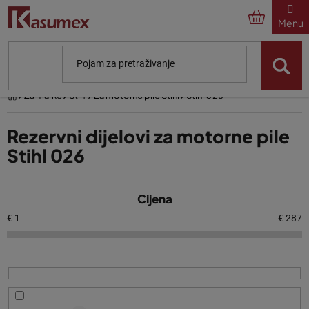
Preskoči
na
sadržaj
Početna
Za marke
Stihl
Za motorne pile Stihl
Stihl 026
Rezervni dijelovi za motorne pile
Stihl 026
P
Cijena
o
p
€
1
€
287
i
s
p
r