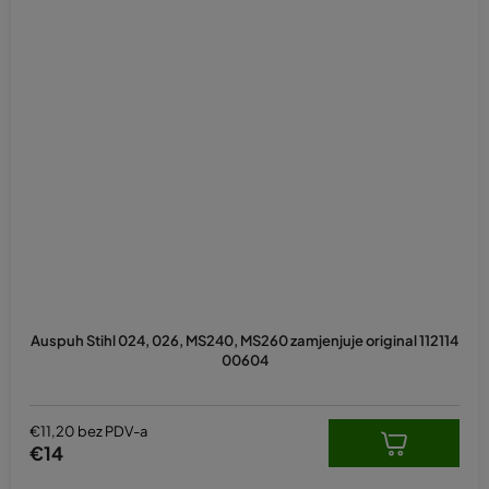
Auspuh Stihl 024, 026, MS240, MS260 zamjenjuje original 112114
00604
€11,20 bez PDV-a
€14