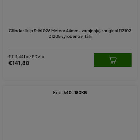
Cilindar i klip Stihl 026 Meteor 44mm - zamjenjuje original 112102
01208 vyrobeno v Itálii
€113,44 bez PDV-a
€141,80
Kod:
640-180KB