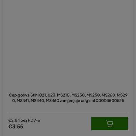
Čep goriva Stihl 021, 023, MS210, MS230, MS250, MS260, MS29
0, MS341, MS440, MS460 zamjenjuje original 00003500525
€2,84 bez PDV-a
€3,55