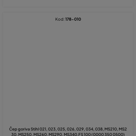
Kod:
178-010
Čep goriva Stihl 021, 023, 025, 026, 029, 034, 038, MS210, MS2
30, MS250, MS260, MS290, MS340,FS 100 (0000 350 0500)