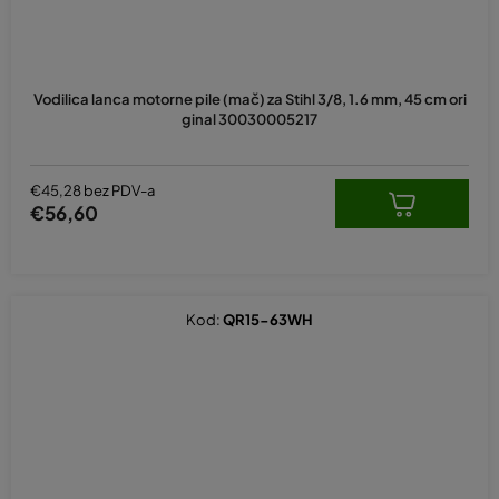
Vodilica lanca motorne pile (mač) za Stihl 3/8, 1.6 mm, 45 cm ori
ginal 30030005217
€45,28 bez PDV-a
€56,60
Kod:
QR15-63WH