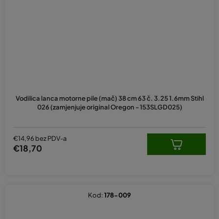
Vodilica lanca motorne pile (mač) 38 cm 63 č. 3.25 1.6mm Stihl
026 (zamjenjuje original Oregon - 153SLGD025)
€14,96 bez PDV-a
€18,70
Kod:
178-009