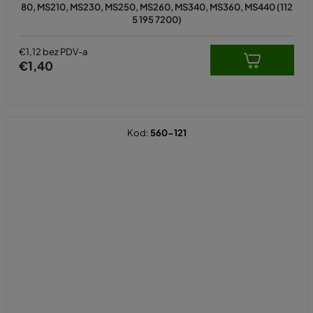
80, MS210, MS230, MS250, MS260, MS340, MS360, MS440 (112
5 195 7200)
€1,12 bez PDV-a
€1,40
Kod:
560-121