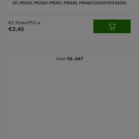
40, MS341, MS360, MS361, MS440, MS460 (0000 953 6605)
€2,76 bez PDV-a
€3,45
Kod:
115-047