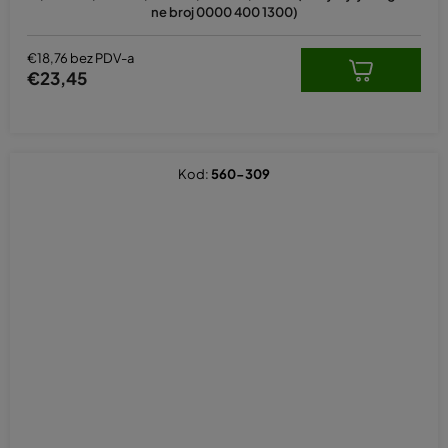
je
ne broj 0000 400 1300)
5,0
od
5
€18,76 bez PDV-a
zvjezdica.
€23,45
Kod:
560-309