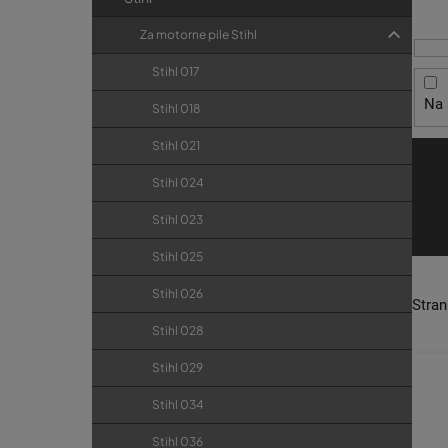
i
t
r
s
r
i
Za motorne pile Stihl
p
j
a
Stihl 017
r
e
k
Na 
o
Stihl 018
a
i
Stihl 021
z
Stihl 024
v
o
Stihl 023
d
Stihl 025
a
Stihl 026
Stra
Stihl 028
Stihl 029
Stihl 034
Stihl 036