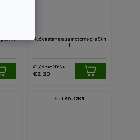
ile ,tri
Ručica startera za motorne pile Stih
l
€1,84 bez PDV-a
€2,30
Kod:
50-12KB