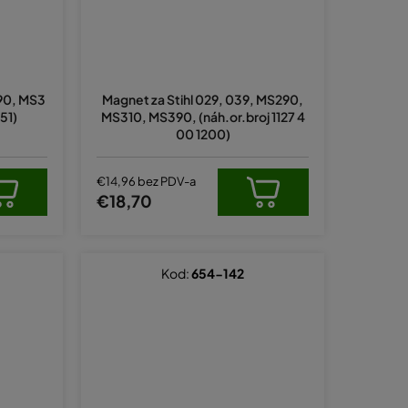
290, MS3
Magnet za Stihl 029, 039, MS290,
51)
MS310, MS390, (náh.or.broj 1127 4
00 1200)
€14,96 bez PDV-a
€18,70
Kod:
654-142