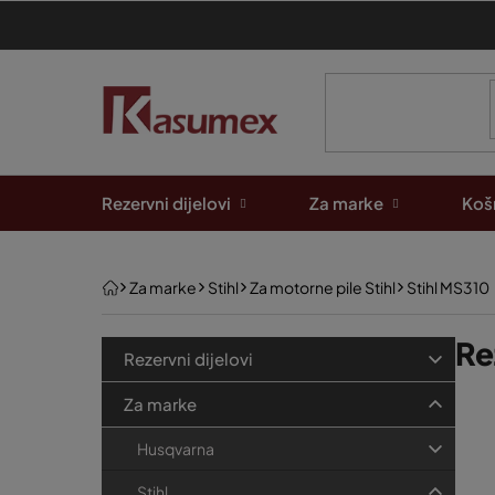
Preskoči
na
sadržaj
Rezervni dijelovi
Za marke
Košn
Početna
Za marke
Stihl
Za motorne pile Stihl
Stihl MS310
B
K
Re
Preskoči
Rezervni dijelovi
kategorije
a
o
P
t
Za marke
č
e
o
n
Husqvarna
g
p
a
o
Stihl