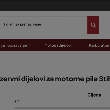
ja i održavanje
Motori i dijelovi
Karburatori
zervni dijelovi za motorne pile St
Cijena
€
2