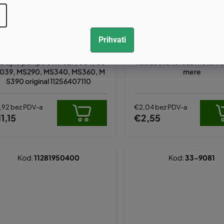
Prihvati
ž uljne pumpe Stihl 029, 034, 03
Ručica startera za motorne p
 039, MS290, MS340, MS360, M
mere
S390 original 11256407110
,92 bez PDV-a
€2,04 bez PDV-a
1,15
€2,55
Kod:
11281950400
Kod:
33-9081