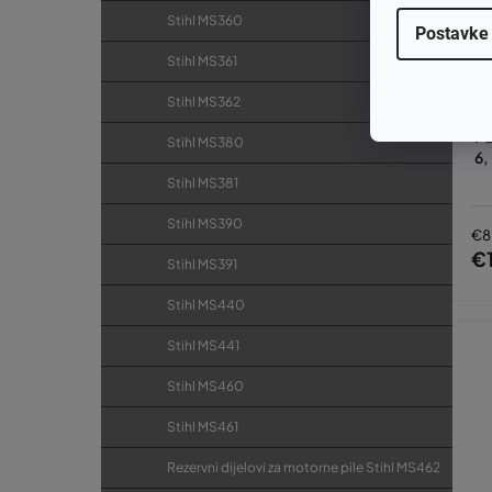
Stihl MS360
Postavke
Stihl MS361
Stihl MS362
Pu
Stihl MS380
6,
Stihl MS381
Stihl MS390
€8
€1
Stihl MS391
Stihl MS440
Stihl MS441
Stihl MS460
Stihl MS461
Rezervni dijelovi za motorne pile Stihl MS462