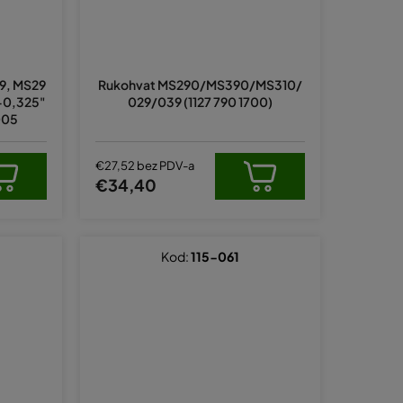
39, MS29
Rukohvat MS290/MS390/MS310/
-0,325"
029/039 (1127 790 1700)
005
€27,52 bez PDV-a
€34,40
Kod:
115-061