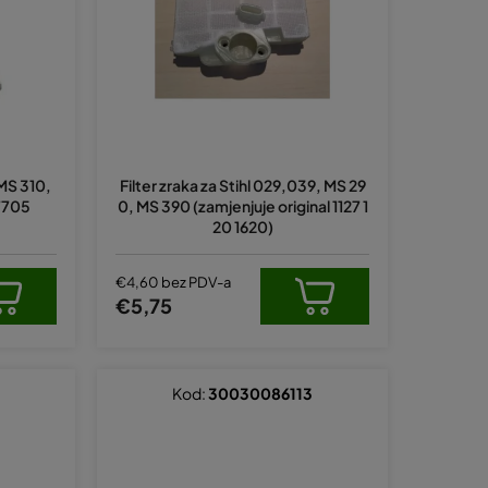
a
n
j
e
p
r
 MS 310,
Filter zraka za Stihl 029,039, MS 29
o
67705
0, MS 390 (zamjenjuje original 1127 1
i
20 1620)
z
v
€4,60 bez PDV-a
€5,75
o
d
a
Kod:
30030086113