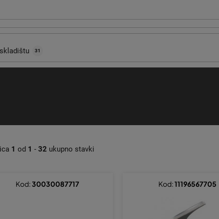
skladištu
31
nica
1
od
1
-
32
ukupno stavki
Kod:
30030087717
Kod:
11196567705