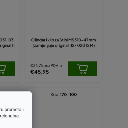
 031, 03
Cilindar i klip za Stihl MS310-47mm
ginal 11
(zamjenjuje original 1127 020 1214)
€36,76 bez PDV-a
€45,95
Kod:
170-100
zu prometa i
kcionalne,