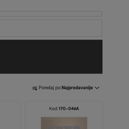
S
Poredaj po:
Najprodavanije
o
r
t
Kod:
170-046A
i
r