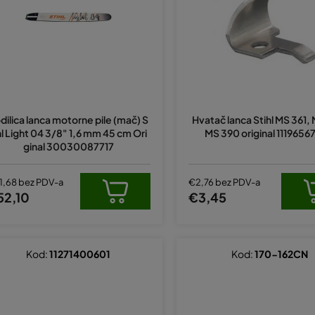
dilica lanca motorne pile (mač) S
Hvatač lanca Stihl MS 361,
hl Light 04 3/8" 1,6 mm 45 cm Ori
MS 390 original 111965
ginal 30030087717
1,68 bez PDV-a
€2,76 bez PDV-a
52,10
€3,45
Kod:
11271400601
Kod:
170-162CN