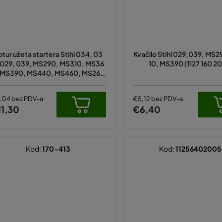
otur užeta startera Stihl 034, 03
Kvačilo Stihl 029,039, MS
 029, 039, MS290, MS310, MS36
10, MS390 (1127 160 20
 MS390, MS440, MS460, MS261,
271, MS291, MS311, MS341, MS3
, MS362, MS462, MS391 original 11
,04 bez PDV-a
€5,12 bez PDV-a
281950400
11,30
€6,40
Kod:
170-413
Kod:
11256402005