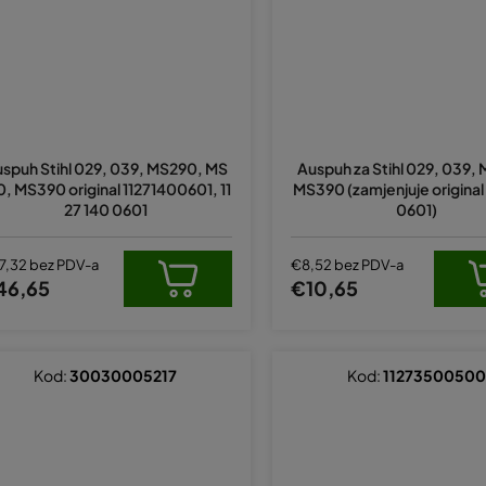
spuh Stihl 029, 039, MS290, MS
Auspuh za Stihl 029, 039,
0, MS390 original 11271400601, 11
MS390 (zamjenjuje original
27 140 0601
0601)
7,32 bez PDV-a
€8,52 bez PDV-a
46,65
€10,65
Kod:
30030005217
Kod:
11273500500