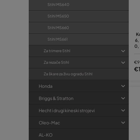
Stihl MS640
Stihl MS650
Stihl MS660
K
Stihl MS661
6,
0,
Za trimere Stihl
MS
61
€9
Za rezače Stihl
€
Za škare za živu ogradu Stihl
Honda
Briggs & Stratton
Hecht i drugi kineski strojevi
Oleo-Mac
AL-KO