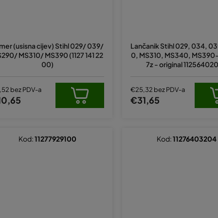
imer (usisna cijev) Stihl 029/ 039/
Lančanik Stihl 029, 034, 0
290/ MS310/ MS390 (1127 141 22
0, MS310, MS340, MS390
00)
7z - original 11256402
,52 bez PDV-a
€25,32 bez PDV-a
10,65
€31,65
Kod:
11277929100
Kod:
11276403204