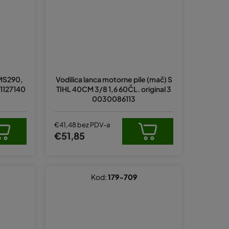
 MS290,
Vodilica lanca motorne pile (mač) S
 1127140
TIHL 40CM 3/8 1,6 60ČL. original 3
0030086113
€41,48 bez PDV-a
€51,85
Kod:
179-709