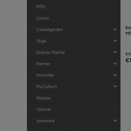
MTD
Loncin
Kr
Castelgarden
MS
Stiga
Dolmar, Makita
€8
€
Partner
Homelite
McCulloch
Wacker
Yanmar
Jonsered