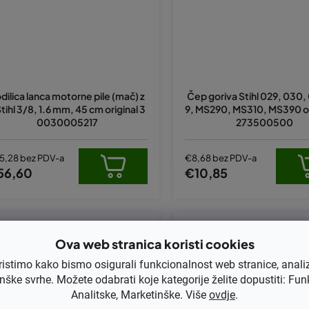
dilica lanca motorne pile (mač) z
Čep goriva Stihl 029, 030,
Stihl 3/8, 1.6 mm, 45 cm original 3
9, MS290, MS310, MS390 ori
0030005217
273500500
5,28 bez PDV-a
€8,68 bez PDV-a
56,60
€10,85
Kod:
11256407110
Kod:
560-121
Ova web stranica koristi cookies
ristimo kako bismo osigurali funkcionalnost web stranice, anali
nške svrhe. Možete odabrati koje kategorije želite dopustiti: Fun
Analitske, Marketinške. Više
ovdje
.