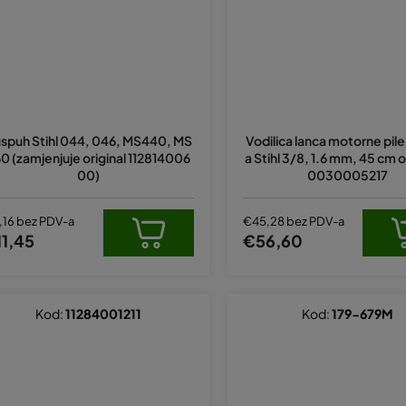
spuh Stihl 044, 046, MS440, MS
Vodilica lanca motorne pile
0 (zamjenjuje original 112814006
a Stihl 3/8, 1.6 mm, 45 cm o
00)
0030005217
,16 bez PDV-a
€45,28 bez PDV-a
1,45
€56,60
Kod:
11284001211
Kod:
179-679M