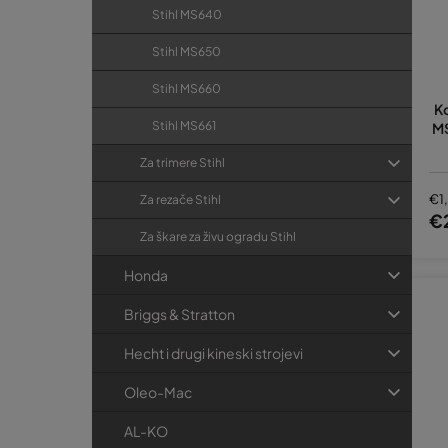
Stihl MS640
Stihl MS650
Stihl MS660
Ko
Stihl MS661
MS
Za trimere Stihl
€1
Za rezače Stihl
€
Za škare za živu ogradu Stihl
Honda
Briggs & Stratton
Hecht i drugi kineski strojevi
Oleo-Mac
AL-KO