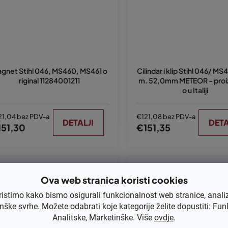
gnet Stihl 046, MS460, MS461 o
Cilindar i klip Stihl 046/ MS
riginal 11284001211
m. 52,0mm METEOR - pro
o u Italiji
21,04 bez PDV-a
€121,08 bez PDV-a
DETALJI
DETA
151,30
€151,35
Kod:
11286407112
Kod:
560-121
Ova web stranica koristi cookies
ristimo kako bismo osigurali funkcionalnost web stranice, anali
nške svrhe. Možete odabrati koje kategorije želite dopustiti: Fun
Analitske, Marketinške. Više
ovdje
.