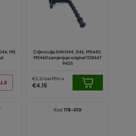
a
n
j
e
p
r
 046, MS
Crijevo ulja Stihl 044, 046, MS440,
o
al
MS460 zamjenjuje original 1128647
i
9405
z
v
€3,32 bez PDV-a
LJI
€4,15
o
d
a
7
Kod:
178-010