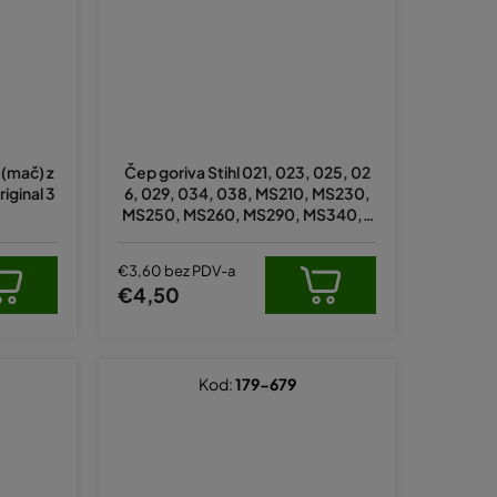
 (mač) z
Čep goriva Stihl 021, 023, 025, 02
riginal 3
6, 029, 034, 038, MS210, MS230,
MS250, MS260, MS290, MS340,F
S 100 (0000 350 0500)
€3,60 bez PDV-a
€4,50
Kod:
179-679