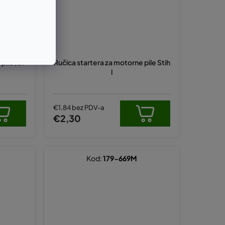
ile ,tri
Ručica startera za motorne pile Stih
l
€1,84 bez PDV-a
€2,30
Kod:
179-669M