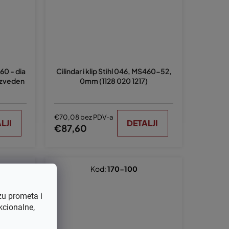
460 - dia
Cilindar i klip Stihl 046, MS460-52,
izveden
0mm (1128 020 1217)
€70,08 bez PDV-a
LJI
DETALJI
€87,60
Kod:
170-100
zu prometa i
kcionalne,