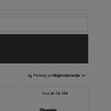
S
Poredaj po:
Najprodavanije
o
r
t
Kod:
61-12-120
i
r