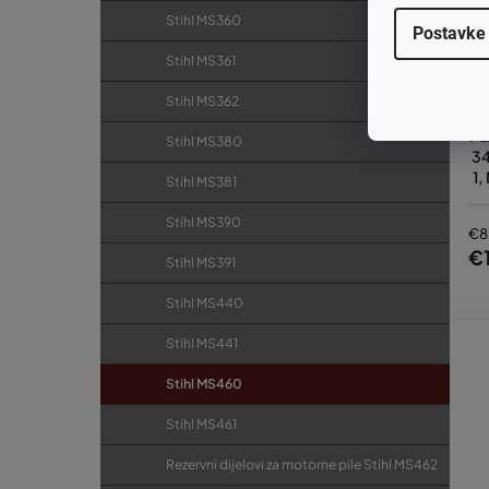
Stihl MS360
Postavke
Stihl MS361
Stihl MS362
Pu
Stihl MS380
34
1,
Stihl MS381
Stihl MS390
€8
€1
Stihl MS391
Stihl MS440
Stihl MS441
Stihl MS460
Stihl MS461
Rezervni dijelovi za motorne pile Stihl MS462