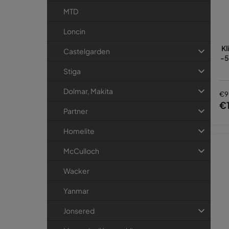
MTD
Loncin
Kl
Castelgarden
-5
Stiga
Dolmar, Makita
€9
€1
Partner
Homelite
McCulloch
Wacker
Yanmar
Jonsered