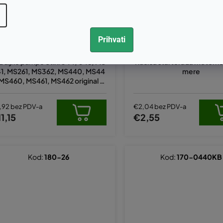
Prihvati
ž uljne pumpe Stihl 044, 046, MS
Ručica startera za motorne p
1, MS261, MS362, MS440, MS44
mere
 MS460, MS461, MS462 original 11
286407112
,92 bez PDV-a
€2,04 bez PDV-a
1,15
€2,55
Kod:
180-26
Kod:
170-0440KB