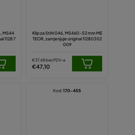
6, MS44
Klip za Stihl 046, MS460-52 mm ME
al 1128 7
TEOR, zamjenjuje original 11280302
009
€37,68 bez PDV-a
€47,10
Kod:
170-455