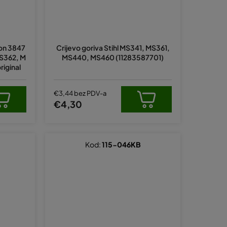
gon 3847
Crijevo goriva Stihl MS341, MS361,
MS362, M
MS440, MS460 (11283587701)
riginal
€3,44 bez PDV-a
€4,30
Kod:
115-046KB