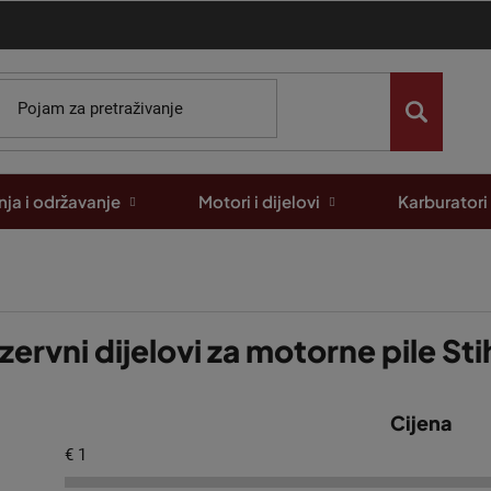
ja i održavanje
Motori i dijelovi
Karburatori
zervni dijelovi za motorne pile St
Cijena
€
1