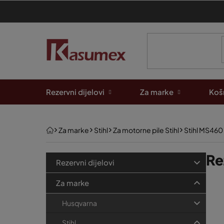
Preskoči
na
sadržaj
Rezervni dijelovi
Za marke
Košn
Početna
Za marke
Stihl
Za motorne pile Stihl
Stihl MS460
B
K
Re
Preskoči
Rezervni dijelovi
kategorije
a
o
P
t
Za marke
č
e
o
n
Husqvarna
g
p
a
o
Stihl