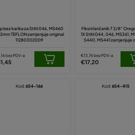
ip bez karika za Stihl 046, MS460
Fiksni lančanik 7 3/8" Ore
2mm TEFLON zamjenjuje original
1X Stihl 044, 046, MS361, 
11280302009
S440, MS441 zamjenjuje o
,16 bez PDV-a
€13,76 bez PDV-a
1,45
€17,20
Kod:
654-166
Kod:
654-415