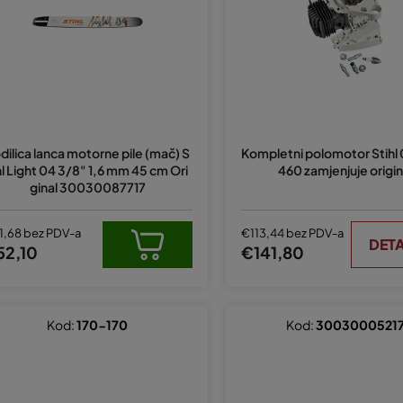
dilica lanca motorne pile (mač) S
Kompletni polomotor Stihl
hl Light 04 3/8" 1,6 mm 45 cm Ori
460 zamjenjuje origin
ginal 30030087717
1,68 bez PDV-a
€113,44 bez PDV-a
DETA
52,10
€141,80
Kod:
170-170
Kod:
3003000521