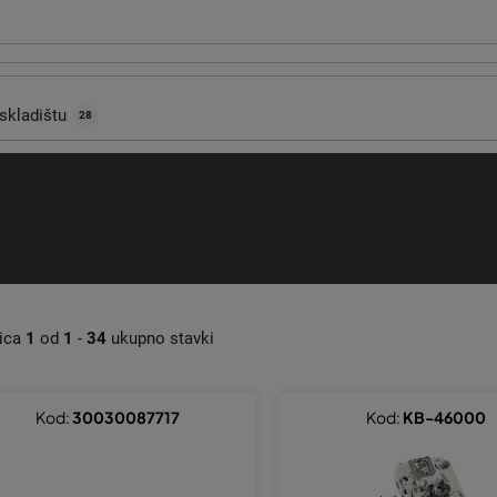
skladištu
28
nica
1
od
1
-
34
ukupno stavki
Kod:
30030087717
Kod:
KB-46000