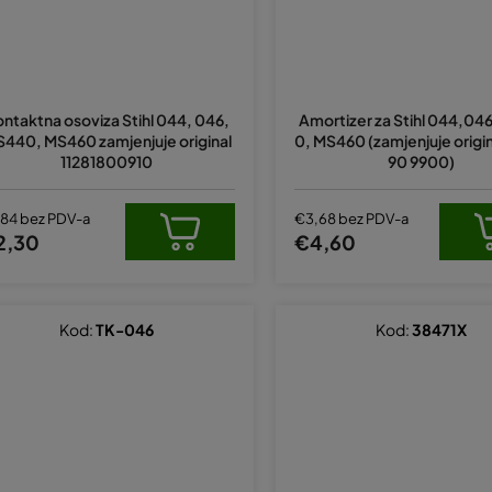
ntaktna osoviza Stihl 044, 046,
Amortizer za Stihl 044,04
440, MS460 zamjenjuje original
0, MS460 (zamjenjuje origin
11281800910
90 9900)
,84 bez PDV-a
€3,68 bez PDV-a
2,30
€4,60
Kod:
TK-046
Kod:
38471X