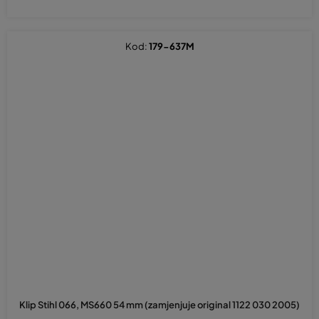
Kod:
179-637M
Klip Stihl 066, MS660 54 mm (zamjenjuje original 1122 030 2005)