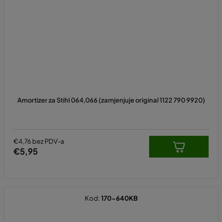
Amortizer za Stihl 064,066 (zamjenjuje original 1122 790 9920)
€4,76 bez PDV-a
€5,95
Kod:
170-640KB