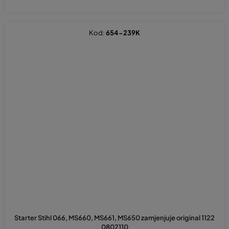
Kod:
654-239K
Starter Stihl 066, MS660, MS661, MS650 zamjenjuje original 1122
0802110