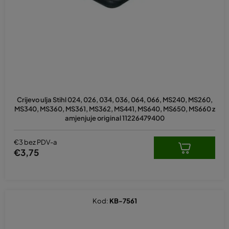
p
r
o
i
z
v
o
d
Crijevo ulja Stihl 024, 026, 034, 036, 064, 066, MS240, MS260,
a
MS340, MS360, MS361, MS362, MS441, MS640, MS650, MS660 z
amjenjuje original 11226479400
€3 bez PDV-a
€3,75
Kod:
KB-7561