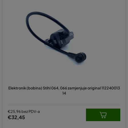
Prosječna
ocjena
Elektronik (bobina) Stihl 064, 066 zamjenjuje original 112240013
proizvoda
14
je
5,0
od
5
€25,96 bez PDV-a
zvjezdica.
€32,45