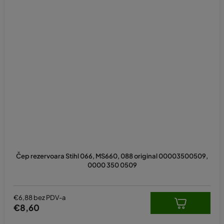
Čep rezervoara Stihl 066, MS660, 088 original 00003500509,
0000 350 0509
€6,88 bez PDV-a
€8,60