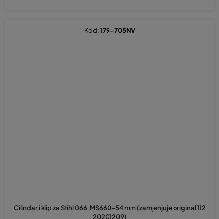
Kod:
179-705NV
Cilindar i klip za Stihl 066, MS660-54 mm (zamjenjuje original 112
20201209)