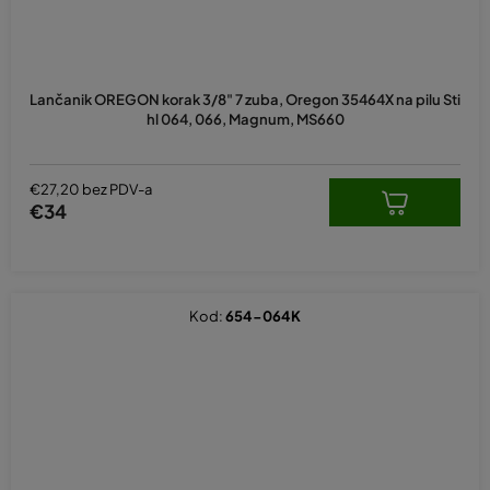
Lančanik OREGON korak 3/8" 7 zuba, Oregon 35464X na pilu Sti
hl 064, 066, Magnum, MS660
€27,20 bez PDV-a
€34
Kod:
654-064K