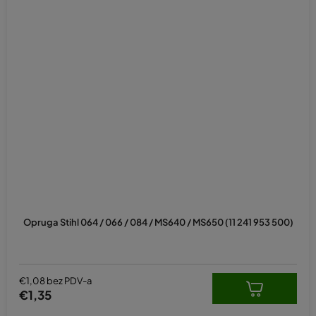
Opruga Stihl 064 / 066 / 084 / MS640 / MS650 (11 241 953 500)
€1,08 bez PDV-a
€1,35