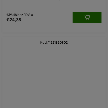
€19,48 bez PDV-a
€24,35
Kod:
11221820902