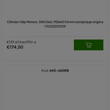
Cilindar i klip Meteor, Stihl 066, MS660 54 mm zamjenjuje origina
l 11220201209
€139,60 bez PDV-a
€174,50
Kod:
640-660KB