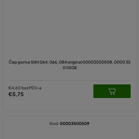
Čep goriva Stihl 064, 066, 084 original 00003500508, 0000 35
0 0508
€4,60 bez PDV-a
€5,75
Kod:
00003500509