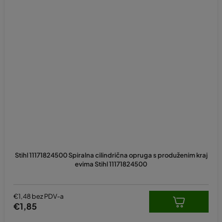
Stihl 11171824500 Spiralna cilindrična opruga s produženim kraj
evima Stihl 11171824500
€1,48 bez PDV-a
€1,85