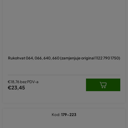
Rukohvat 064, 066, 640, 660 (zamjenjuje original 1122 790 1750)
€18,76 bez PDV-a
€23,45
Kod:
179-223