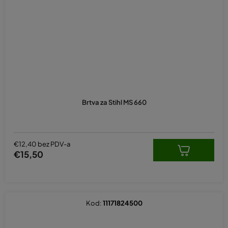
Brtva za Stihl MS 660
€12,40 bez PDV-a
€15,50
Kod:
11171824500