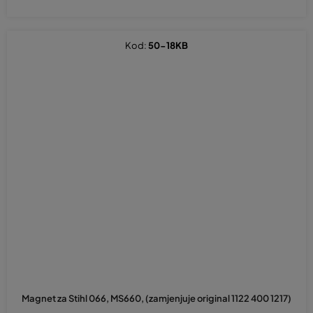
Kod:
50-18KB
Magnet za Stihl 066, MS660, (zamjenjuje original 1122 400 1217)