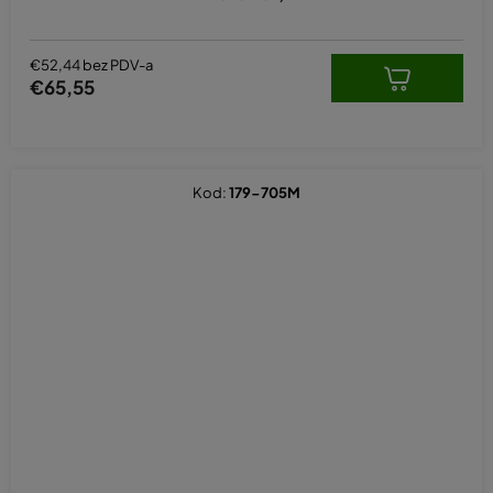
€52,44 bez PDV-a
€65,55
Kod:
179-705M