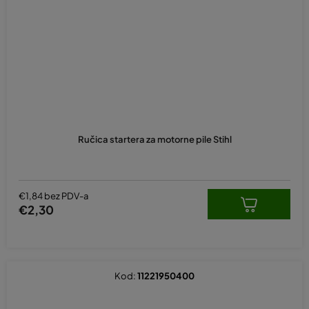
Ručica startera za motorne pile Stihl
€1,84 bez PDV-a
€2,30
Kod:
11221950400