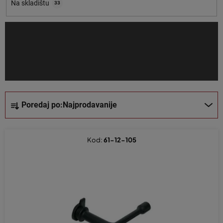
o
Na skladištu
33
i
z
v
o
d
a
S
Poredaj po:
Najprodavanije
o
r
t
Kod:
61-12-105
i
r
a
n
j
e