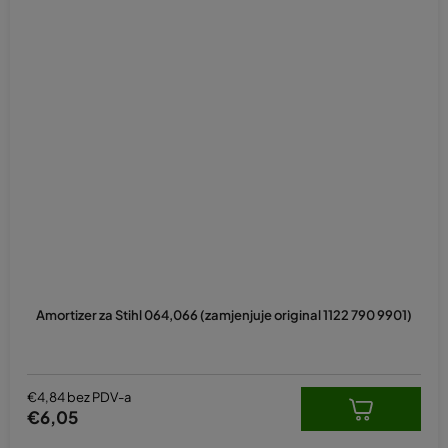
Amortizer za Stihl 064,066 (zamjenjuje original 1122 790 9901)
€4,84 bez PDV-a
€6,05