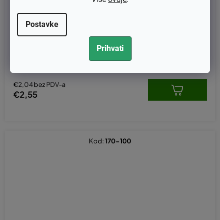
Postavke
Ručica startera za motorne pile ,trimere
Prihvati
€2,04 bez PDV-a
€2,55
Kod:
170-100