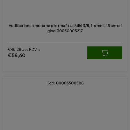
Vodilica lanca motorne pile (mač) za Stihl 3/8, 1.6 mm, 45 cm ori
ginal 30030005217
€45,28 bez PDV-a
€56,60
Kod:
00003500508