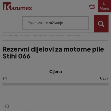
Preskoči
na
sadržaj
Početna
Za marke
Stihl
Za motorne pile Stihl
Stihl 066
Rezervni dijelovi za motorne pile
Stihl 066
P
Cijena
o
p
€
1
€
237
i
s
p
r