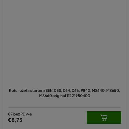
Kotur užeta startera Stihl 08S, 064, 066, P840, MS640, MS650,
MS660 original 11221950400
€7 bez PDV-a
€8,75