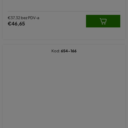
€37,32 bez PDV-a
€46,65
Kod:
654-166