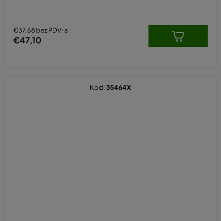
€37,68 bez PDV-a
€47,10
Kod:
35464X