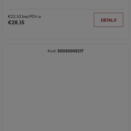
€22,52 bez PDV-a
DETALJI
€28,15
Kod:
30030005217