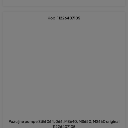
Kod:
11226407105
Puž uljne pumpe Stihl 064, 066, MS640, MS650, MS660 original
11226407105