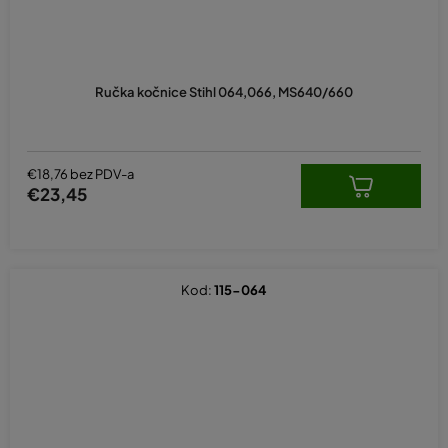
Ručka kočnice Stihl 064,066, MS640/660
€18,76 bez PDV-a
€23,45
Kod:
115-064