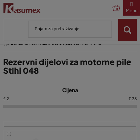
Preskoči
na
sadržaj
Početna
Za marke
Stihl
Za motorne pile Stihl
Stihl 048
Rezervni dijelovi za motorne pile
Stihl 048
P
Cijena
o
p
€
2
€
23
i
s
p
r