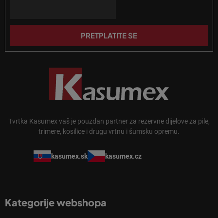
n
Email
ž
j
j
a
e
PRETPLATITE SE
Tvrtka Kasumex vaš je pouzdan partner za rezervne dijelove za pile,
trimere, kosilice i drugu vrtnu i šumsku opremu.
kasumex.sk
kasumex.cz
Kategorije webshopa