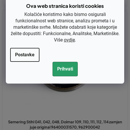
Ova web stranica koristi cookies
Kolačiće koristimo kako bismo osigurali
Kod:
594-133
funkcionalnost web stranice, analizu prometa i u
marketinške svrhe. Možete odabrati koje kategorije
želite dopustiti: Funkcionalne, Analitske, Marketinške.
Više
ovdje
.
Postavke
Prihvati
Semering Stihl 041, 042, 048, Dolmar 109, 110, 111, 112, 114 zamjen
juje original 96400031570, 962900042