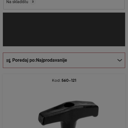
o
Na skladištu
3
i
z
v
o
d
a
S
Poredaj po:
Najprodavanije
o
r
t
Kod:
560-121
i
r
a
n
j
e