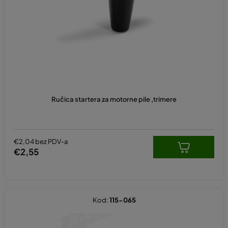
p
r
o
i
z
v
o
d
Ručica startera za motorne pile ,trimere
a
€2,04 bez PDV-a
€2,55
Kod:
115-065