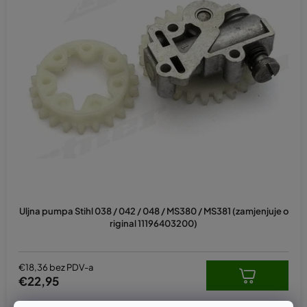
Uljna pumpa Stihl 038 / 042 / 048 / MS380 / MS381 (zamjenjuje o
riginal 11196403200)
€18,36 bez PDV-a
€22,95