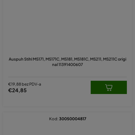
Auspuh Stihl MS171, MS171C, MS181, MS181C, MS211, MS211C origi
nal 11391400607
€19,88 bez PDV-a
€24,85
Kod:
30050004817