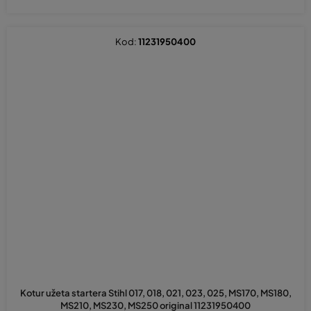
Kod:
11231950400
Kotur užeta startera Stihl 017, 018, 021, 023, 025, MS170, MS180,
MS210, MS230, MS250 original 11231950400