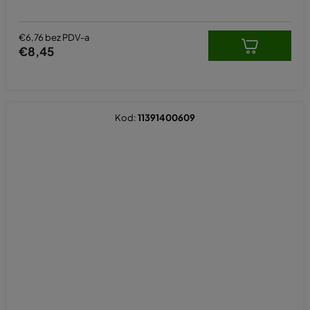
€6,76 bez PDV-a
€8,45
Kod:
11391400609