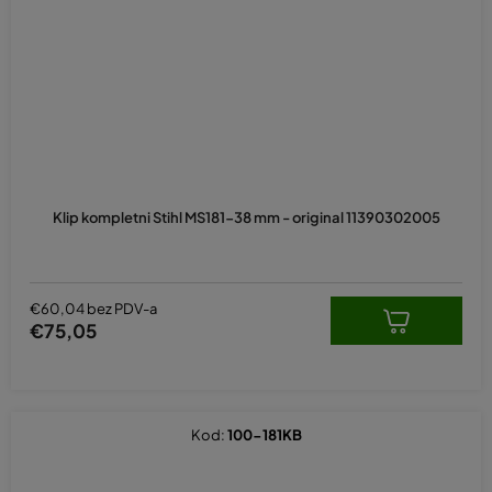
Klip kompletni Stihl MS181-38 mm - original 11390302005
€60,04 bez PDV-a
€75,05
Kod:
100-181KB