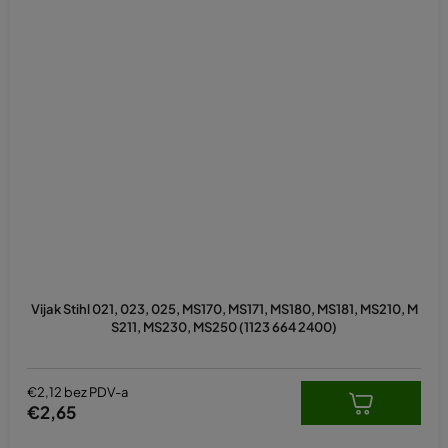
Vijak Stihl 021, 023, 025, MS170, MS171, MS180, MS181, MS210, M
S211, MS230, MS250 (1123 664 2400)
€2,12 bez PDV-a
€2,65