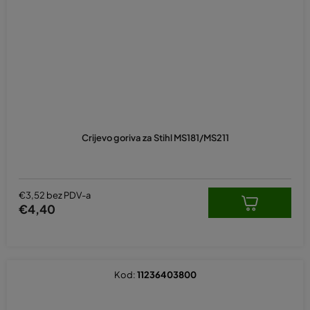
Prosječna
ocjena
Crijevo goriva za Stihl MS181/MS211
proizvoda
je
5,0
od
5
€3,52 bez PDV-a
zvjezdica.
€4,40
Kod:
11236403800