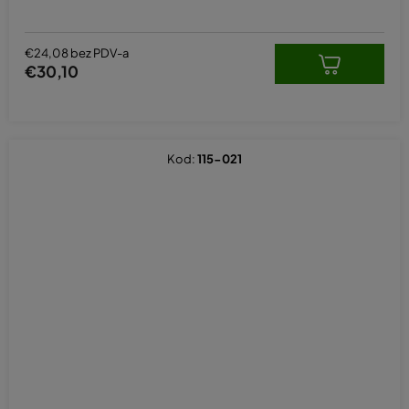
€24,08 bez PDV-a
€30,10
Kod:
115-021