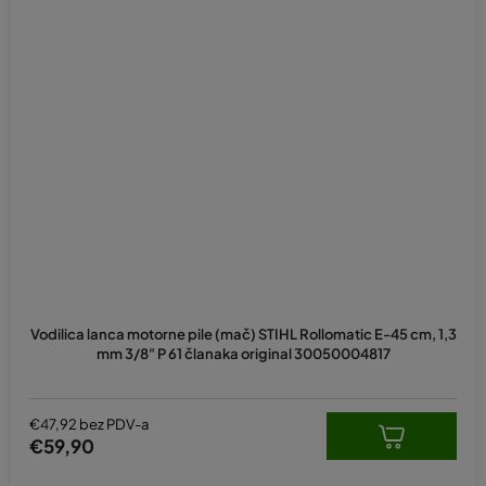
Vodilica lanca motorne pile (mač) STIHL Rollomatic E-45 cm, 1,3
mm 3/8" P 61 članaka original 30050004817
€47,92 bez PDV-a
€59,90