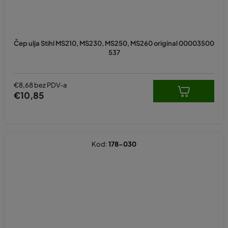
Čep ulja Stihl MS210, MS230, MS250, MS260 original 00003500
537
€8,68 bez PDV-a
€10,85
Kod:
178-030