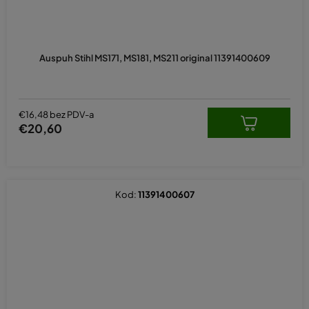
Auspuh Stihl MS171, MS181, MS211 original 11391400609
€16,48 bez PDV-a
€20,60
Kod:
11391400607