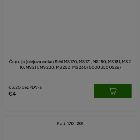
Čep ulja (olejová zátka) Stihl MS 170, MS 171, MS 180, MS 181, MS 2
10, MS 211, MS 230, MS 250, MS 260 (0000 350 0526)
€3,20 bez PDV-a
€4
Kod:
170-201