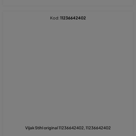
Kod:
11236642402
Vijak Stihl original 11236642402, 11236642402