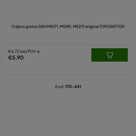
Crijevo goriva Stihl MS171, MS181, MS211 original 11393587700
€4,72 bez PDV-a
€5,90
Kod:
170-451