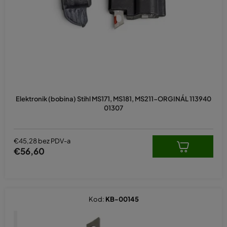
p
r
o
i
z
v
o
d
Elektronik (bobina) Stihl MS171, MS181, MS211-ORGINÁL 113940
a
01307
€45,28 bez PDV-a
€56,60
Kod:
KB-00145