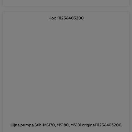
Kod:
11236403200
Uljna pumpa Stihl MS170, MS180, MS181 original 11236403200