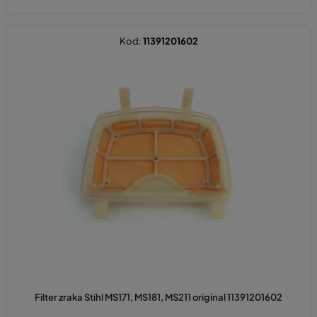
Kod:
11391201602
Filter zraka Stihl MS171, MS181, MS211 original 11391201602