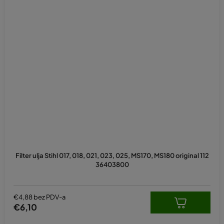
Filter ulja Stihl 017, 018, 021, 023, 025, MS170, MS180 original 112
36403800
€4,88 bez PDV-a
€6,10