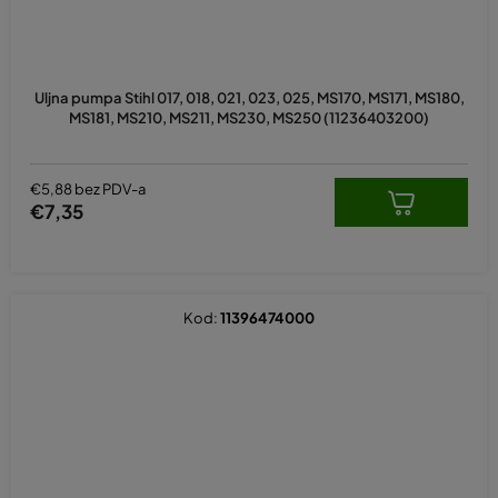
Uljna pumpa Stihl 017, 018, 021, 023, 025, MS170, MS171, MS180,
MS181, MS210, MS211, MS230, MS250 (11236403200)
€5,88 bez PDV-a
€7,35
Kod:
11396474000