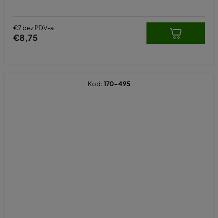
€7 bez PDV-a
€8,75
Kod:
170-495