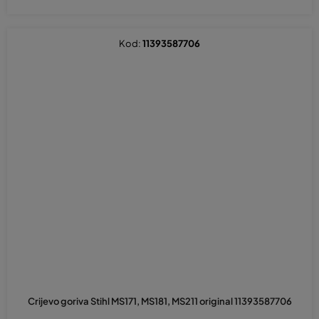
Kod:
11393587706
Crijevo goriva Stihl MS171, MS181, MS211 original 11393587706