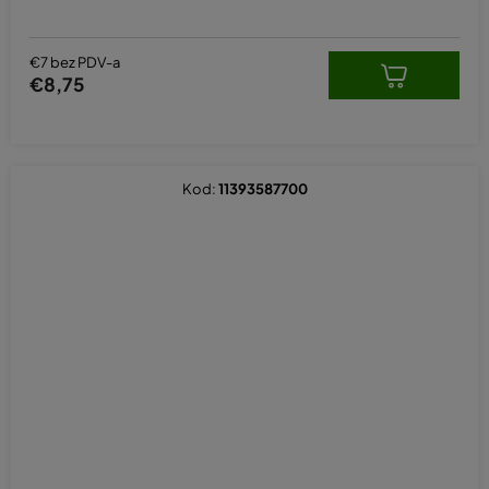
€7 bez PDV-a
€8,75
Kod:
11393587700