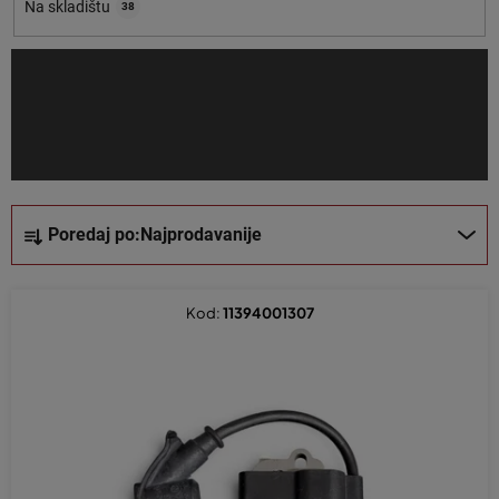
o
Na skladištu
38
i
z
v
o
d
a
S
Poredaj po:
Najprodavanije
o
r
t
Kod:
11394001307
i
r
a
n
j
e