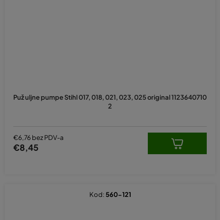
Puž uljne pumpe Stihl 017, 018, 021, 023, 025 original 1123640710
2
€6,76 bez PDV-a
€8,45
Kod:
560-121