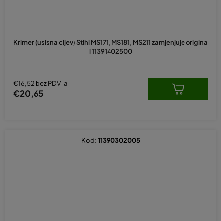
Krimer (usisna cijev) Stihl MS171, MS181, MS211 zamjenjuje origina
l 11391402500
€16,52 bez PDV-a
€20,65
Kod:
11390302005