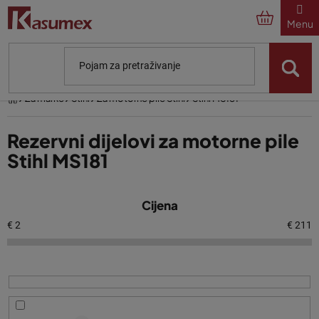
Preskoči
na
sadržaj
Početna
Za marke
Stihl
Za motorne pile Stihl
Stihl MS181
Rezervni dijelovi za motorne pile
Stihl MS181
P
Cijena
o
p
€
2
€
211
i
s
p
r