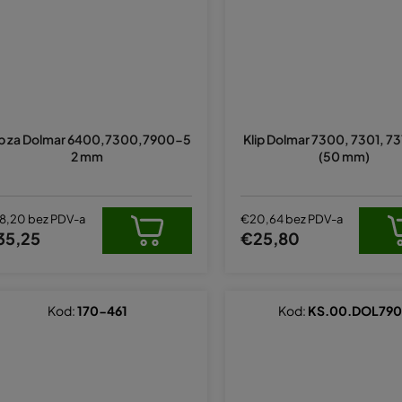
ip za Dolmar 6400,7300,7900-5
Klip Dolmar 7300, 7301, 73
2 mm
(50 mm)
8,20 bez PDV-a
€20,64 bez PDV-a
35,25
€25,80
Kod:
170-461
Kod:
KS.00.DOL79