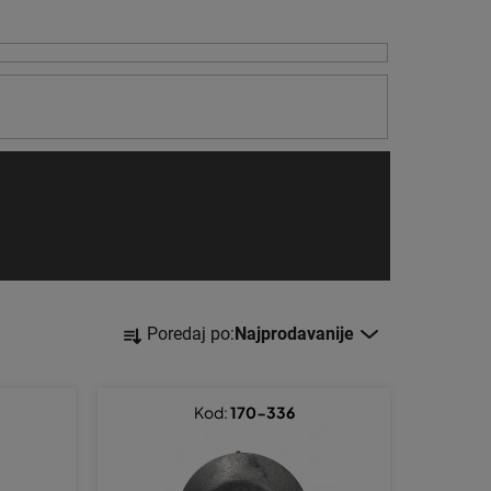
S
Poredaj po:
Najprodavanije
o
r
t
Kod:
170-336
i
r