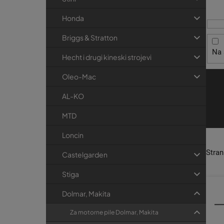
i
t
r
s
r
i
Honda
p
j
a
Briggs & Stratton
r
e
k
Na 
o
a
Hecht i drugi kineski strojevi
i
Oleo-Mac
z
v
AL-KO
o
MTD
d
Loncin
a
Stra
Castelgarden
Stiga
Dolmar, Makita
Za motorne pile Dolmar, Makita