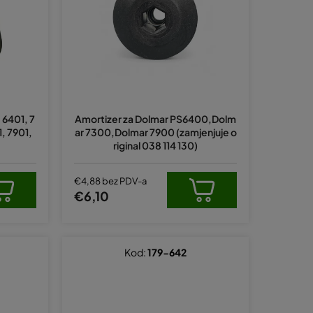
a
n
j
e
p
r
 6401, 7
Amortizer za Dolmar PS6400,Dolm
o
1, 7901,
ar 7300,Dolmar 7900 (zamjenjuje o
i
riginal 038 114 130)
z
v
€4,88 bez PDV-a
€6,10
o
d
a
Kod:
179-642