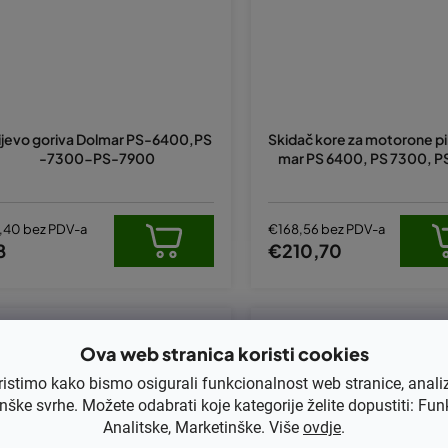
ijevo goriva Dolmar PS-6400,PS
Skidač kore za motorone pil
-7300-PS-7900
mar PS 6400, PS 7300, P
,40 bez PDV-a
€168,56 bez PDV-a
8
€210,70
Kod:
KB95-1511
Kod:
18-MAKITA
Ova web stranica koristi cookies
ristimo kako bismo osigurali funkcionalnost web stranice, anali
nške svrhe. Možete odabrati koje kategorije želite dopustiti: Fun
Analitske, Marketinške. Više
ovdje
.