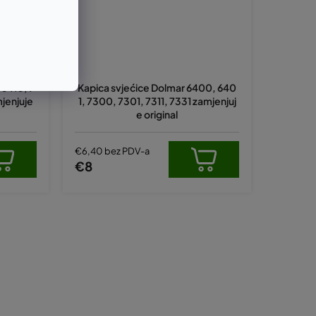
 6410, 7
Kapica svjećice Dolmar 6400, 640
mjenjuje
1, 7300, 7301, 7311, 7331 zamjenjuj
e original
€6,40 bez PDV-a
€8