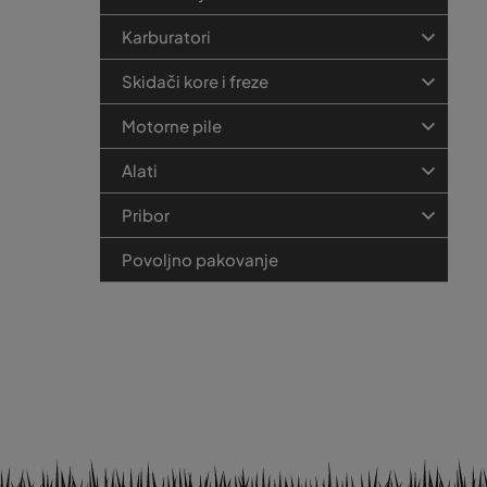
Karburatori
Skidači kore i freze
Motorne pile
Alati
Pribor
Povoljno pakovanje