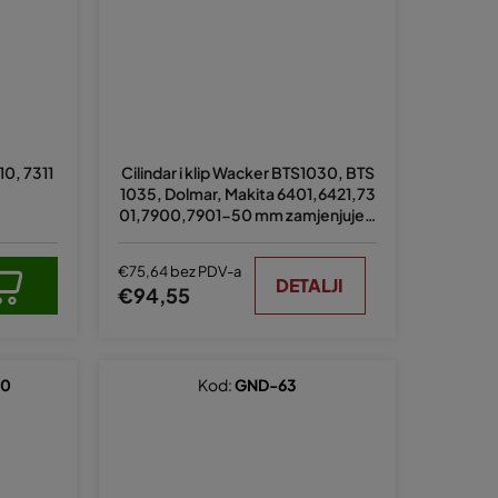
10, 7311
Cilindar i klip Wacker BTS1030, BTS
1035, Dolmar, Makita 6401,6421,73
01,7900,7901-50 mm zamjenjuje o
riginal 394 130 010
€75,64 bez PDV-a
DETALJI
€94,55
00
Kod:
GND-63