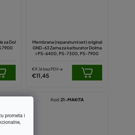
e za Dol
Membrana (reparaturni set) original
S 7900
GND-63 Zama za karburator Dolma
r PS-6400, PS-7300, PS-7900
€9,16 bez PDV-a
€11,45
Kod:
21-MAKITA
zu prometa i
kcionalne,