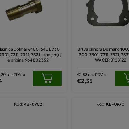
laznica Dolmar 6400, 6401, 730
Brtva cilindra Dolmar 6400,
 7301, 7311, 7321, 7331 - zamjenjuj
300, 7301, 7311, 7321, 733
e original 964 802 352
WACER 0108122
,20 bez PDV-a
€1,88 bez PDV-a
4
€2,35
Kod:
KB-0702
Kod:
KB-0970