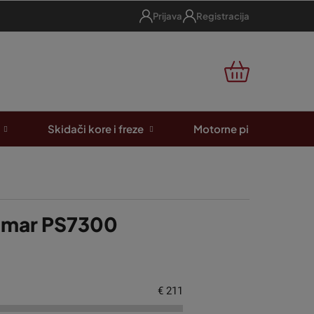
Prijava
Registracija
KOŠARICA
Skidači kore i freze
Motorne pile
A
Dolmar PS7300
€
211