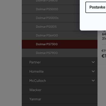
Dolmar PS4605
Postavke
Dolmar PS5000
Dolmar PS5100s
Dolmar PS5105
Ig
64
Dolmar PS6400
31
Dolmar PS7300
€9
Dolmar PS7900
€1
Partner
Homelite
McCulloch
Wacker
Yanmar