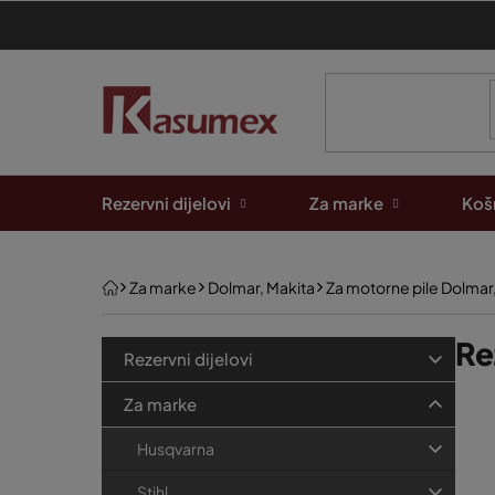
Preskoči
na
sadržaj
Rezervni dijelovi
Za marke
Košn
Početna
Za marke
Dolmar, Makita
Za motorne pile Dolmar
B
K
Re
Preskoči
Rezervni dijelovi
kategorije
a
o
P
t
Za marke
č
e
o
n
Husqvarna
g
p
a
o
Stihl