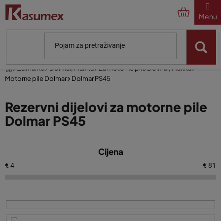
Preskoči
na
sadržaj
Početna
Za marke
Dolmar, Makita
Za motorne pile Dolmar, Makita
Motorne pile Dolmar
Dolmar PS45
Rezervni dijelovi za motorne pile
Dolmar PS45
P
Cijena
o
p
€
4
€
81
i
s
p
r