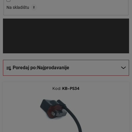
o
Na skladištu
2
i
z
v
o
d
a
S
Poredaj po:
Najprodavanije
o
r
t
Kod:
KB-PS34
i
r
a
n
j