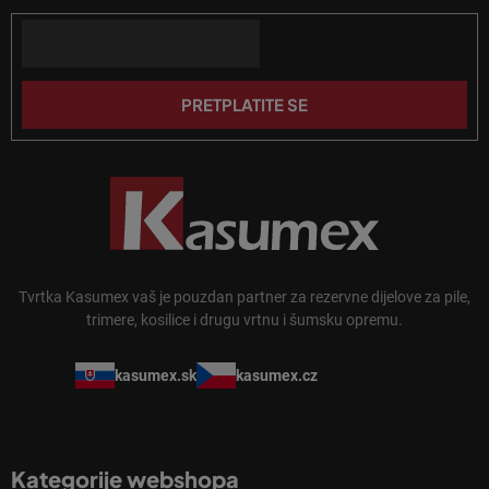
a
o
n
Email
ž
j
j
a
e
PRETPLATITE SE
Tvrtka Kasumex vaš je pouzdan partner za rezervne dijelove za pile,
trimere, kosilice i drugu vrtnu i šumsku opremu.
kasumex.sk
kasumex.cz
Kategorije webshopa