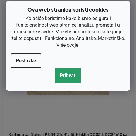
Ova web stranica koristi cookies
Kolačiće koristimo kako bismo osigurali
Kod:
C1Q-DM15A
funkcionalnost web stranice, analizu prometa i u
marketinške svrhe. Možete odabrati koje kategorije
želite dopustiti: Funkcionalne, Analitske, Marketinške.
Više
ovdje
.
Postavke
Prihvati
Karburator Dolmar PS 34, 36, 41, 45, Makita DCS34, DCS4610 sa