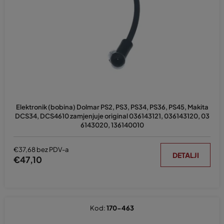
e
p
r
o
i
z
v
o
d
Elektronik (bobina) Dolmar PS2, PS3, PS34, PS36, PS45, Makita
a
DCS34, DCS4610 zamjenjuje original 036143121, 036143120, 03
6143020, 136140010
€37,68 bez PDV-a
DETALJI
€47,10
Kod:
170-463