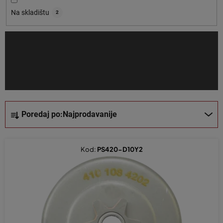
o
Na skladištu
2
i
z
v
o
d
a
S
Poredaj po:
Najprodavanije
o
r
t
Kod:
PS420-D10Y2
i
r
a
n
j