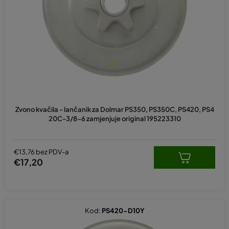
e
p
r
o
i
z
v
o
d
Zvono kvačila - lančanik za Dolmar PS350, PS350C, PS420, PS4
a
20C-3/8-6 zamjenjuje original 195223310
€13,76 bez PDV-a
€17,20
Kod:
PS420-D10Y