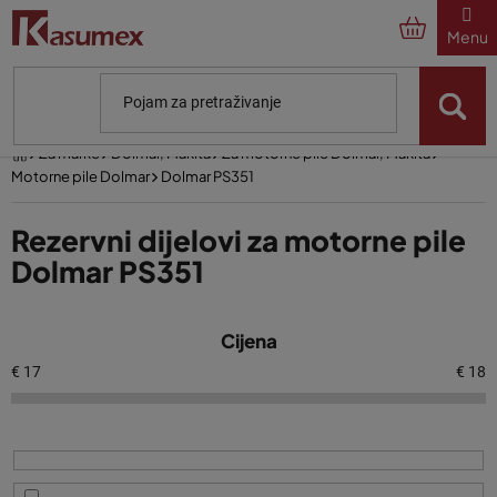
Preskoči
na
sadržaj
Početna
Za marke
Dolmar, Makita
Za motorne pile Dolmar, Makita
Motorne pile Dolmar
Dolmar PS351
Rezervni dijelovi za motorne pile
Dolmar PS351
P
Cijena
o
p
€
17
€
18
i
s
p
r