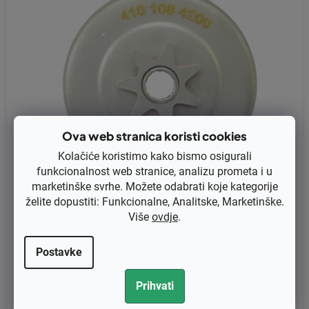
Ova web stranica koristi cookies
Kolačiće koristimo kako bismo osigurali
funkcionalnost web stranice, analizu prometa i u
marketinške svrhe. Možete odabrati koje kategorije
želite dopustiti: Funkcionalne, Analitske, Marketinške.
Više
ovdje
.
Zvono kvačila - lančanik za Dolmar PS-350, PS350C, PS420, PS
420C-3,25-7 zamjenjuje original 181223310
Postavke
€13,76 bez PDV-a
Prihvati
€17,20