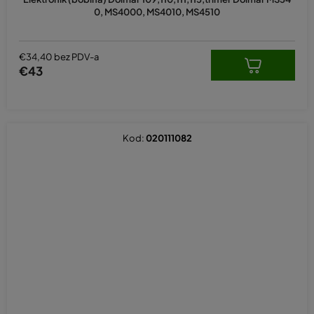
0, MS4000, MS4010, MS4510
€34,40 bez PDV-a
€43
Kod:
020111082