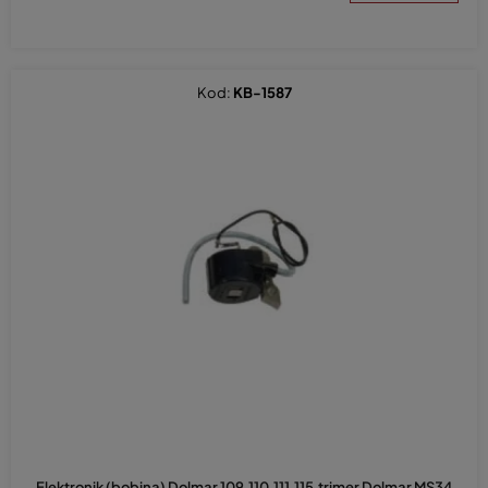
Kod:
KB-1587
Elektronik (bobina) Dolmar 109,110,111,115,trimer Dolmar MS34