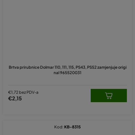
Brtva prirubnice Dolmar 110, 111, 115, PS43, PS52 zamjenjuje origi
nal 965520031
€1,72 bez PDV-a
€2,15
Kod:
KB-8315