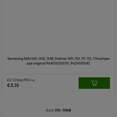
Semering Stihl 041, 042, 048, Dolmar 109, 110, 111, 112, 114 zamjen
juje original 96400031570, 962900042
€2,52 bez PDV-a
€3,15
Kod:
170-111KB