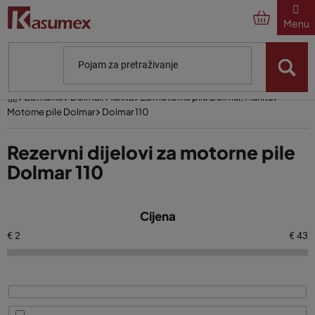
Preskoči
na
sadržaj
Početna
Za marke
Dolmar, Makita
Za motorne pile Dolmar, Makita
Motorne pile Dolmar
Dolmar 110
Rezervni dijelovi za motorne pile
Dolmar 110
P
Cijena
o
p
€
2
€
43
i
s
p
r