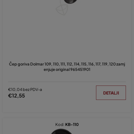
e
p
r
o
i
z
v
o
d
Čep goriva Dolmar 109, 110, 111, 112, 114, 115, 116, 117, 119, 120 zamj
a
enjuje original 965451901
€10,04 bez PDV-a
DETALJI
€12,55
Kod:
KB-110