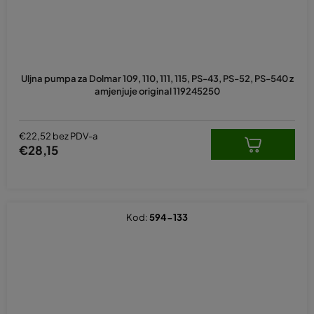
Uljna pumpa za Dolmar 109, 110, 111, 115, PS-43, PS-52, PS-540 z
amjenjuje original 119245250
€22,52 bez PDV-a
€28,15
Kod:
594-133