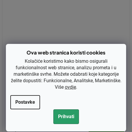
Ova web stranica koristi cookies
Kolačiće koristimo kako bismo osigurali
funkcionalnost web stranice, analizu prometa i u
marketinške svrhe. Možete odabrati koje kategorije
želite dopustiti: Funkcionalne, Analitske, Marketinške.
Više
ovdje
.
Brtva karburatora Dolmar 110, 111, 115, PS43, PS52 zamjenjuje ori
Postavke
ginal 965524021, 965524022
Prihvati
€1,72 bez PDV-a
€2,15