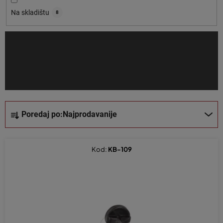
o
Na skladištu
8
i
z
v
o
d
a
S
Poredaj po:
Najprodavanije
o
r
t
Kod:
KB-109
i
r
a
n
j