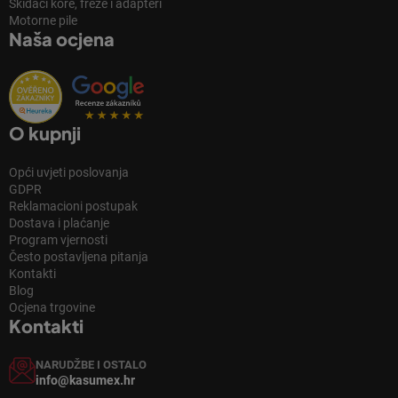
Skidači kore, freze i adapteri
Motorne pile
Naša ocjena
O kupnji
Opći uvjeti poslovanja
GDPR
Reklamacioni postupak
Dostava i plaćanje
Program vjernosti
Često postavljena pitanja
Kontakti
Blog
Ocjena trgovine
Kontakti
NARUDŽBE I OSTALO
info@kasumex.hr