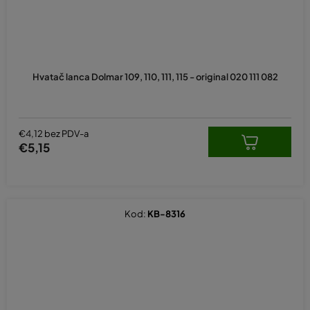
Hvatač lanca Dolmar 109, 110, 111, 115 - original 020 111 082
€4,12 bez PDV-a
€5,15
Kod:
KB-8316