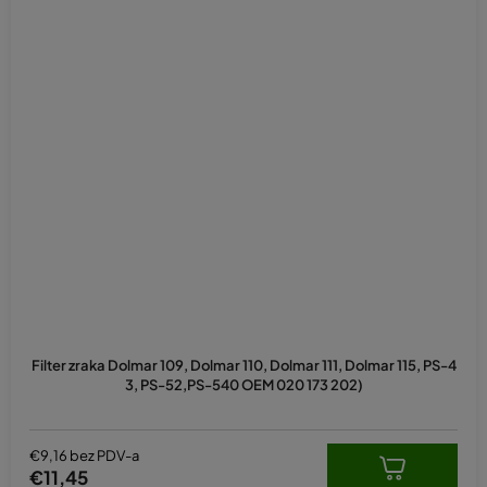
Filter zraka Dolmar 109, Dolmar 110, Dolmar 111, Dolmar 115, PS-4
3, PS-52,PS-540 OEM 020 173 202)
€9,16 bez PDV-a
€11,45