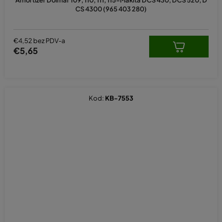
CS 4300 (965 403 280)
€4,52 bez PDV-a
€5,65
Kod:
KB-7553