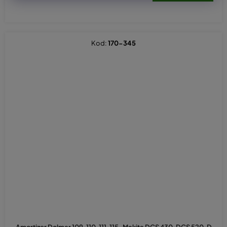
Kod:
170-345
Amortizer Dolmar 109, 110, 111, 115-Makita DCS 430, DCS 520, D