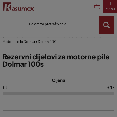
Preskoči
na
sadržaj
Početna
Za marke
Dolmar, Makita
Za motorne pile Dolmar, Makita
Motorne pile Dolmar
Dolmar 100s
Rezervni dijelovi za motorne pile
Dolmar 100s
P
Cijena
o
p
€
9
€
17
i
s
p
r