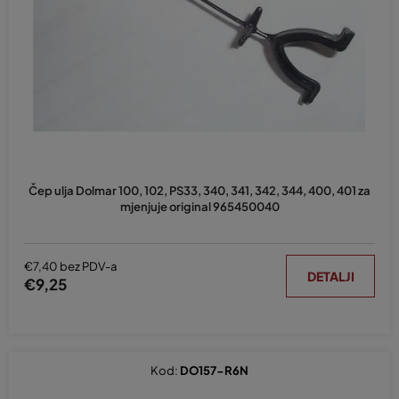
e
p
r
o
i
z
v
o
d
Čep ulja Dolmar 100, 102, PS33, 340, 341, 342, 344, 400, 401 za
a
mjenjuje original 965450040
€7,40 bez PDV-a
DETALJI
€9,25
Kod:
DO157-R6N