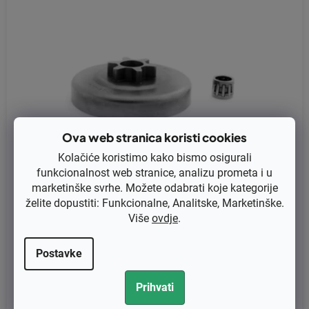
Ova web stranica koristi cookies
Kolačiće koristimo kako bismo osigurali
funkcionalnost web stranice, analizu prometa i u
marketinške svrhe. Možete odabrati koje kategorije
želite dopustiti: Funkcionalne, Analitske, Marketinške.
Više
ovdje
.
Lančanik za Dolmar PS33, Dolmar 100, 102 3/8-1.3 OEM 028223
012
Postavke
€13,08 bez PDV-a
Prihvati
€16,35