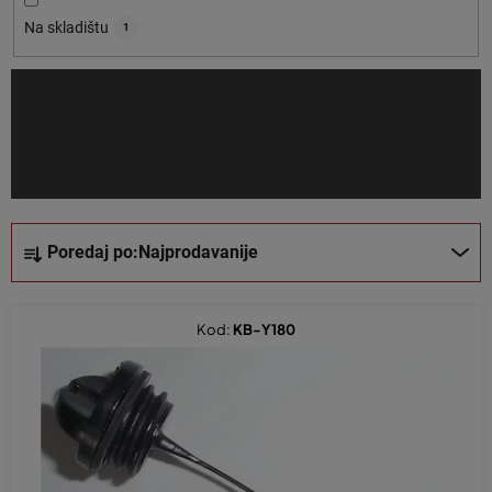
o
Na skladištu
1
i
z
v
o
d
a
S
Poredaj po:
Najprodavanije
o
r
t
Kod:
KB-Y180
i
r
a
n
j