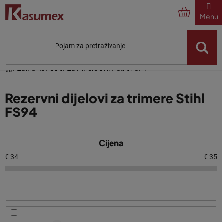
Preskoči
na
sadržaj
Početna
Za marke
Stihl
Za trimere Stihl
Stihl FS94
Rezervni dijelovi za trimere Stihl
FS94
P
Cijena
o
p
€
34
€
35
i
s
p
r