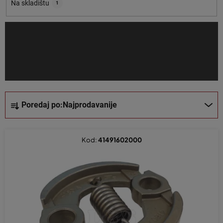
o
Na skladištu
1
i
z
v
o
d
a
S
Poredaj po:
Najprodavanije
o
r
t
Kod:
41491602000
i
r
a
n
j
e