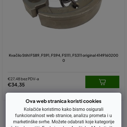
p
r
o
i
z
v
o
d
Kvačilo Stihl FS89, FS91, FS94, FS111, FS311 original 4149160200
a
0
€27,48 bez PDV-a
€34,35
Ova web stranica koristi cookies
1
ukupno stavki
Kolačiće koristimo kako bismo osigurali
K
funkcionalnost web stranice, analizu prometa i u
o
marketinške svrhe. Možete odabrati koje kategorije
n