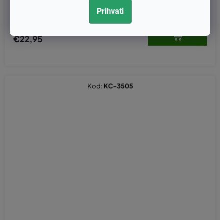
Prihvati
€18,36 bez PDV-a
€22,95
Kod:
KC-3505