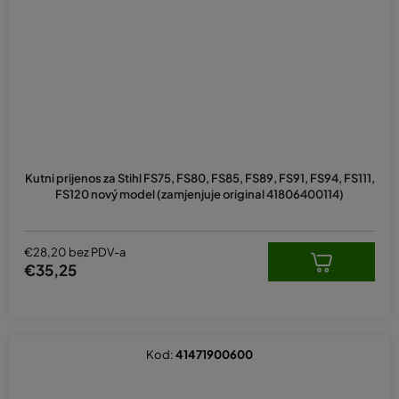
Kutni prijenos za Stihl FS75, FS80, FS85, FS89, FS91, FS94, FS111,
FS120 nový model (zamjenjuje original 41806400114)
€28,20 bez PDV-a
€35,25
Kod:
41471900600