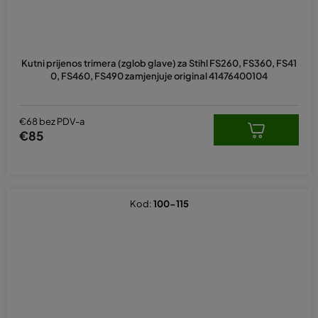
Kutni prijenos trimera (zglob glave) za Stihl FS260, FS360, FS41
0, FS460, FS490 zamjenjuje original 41476400104
€68 bez PDV-a
€85
Kod:
100-115