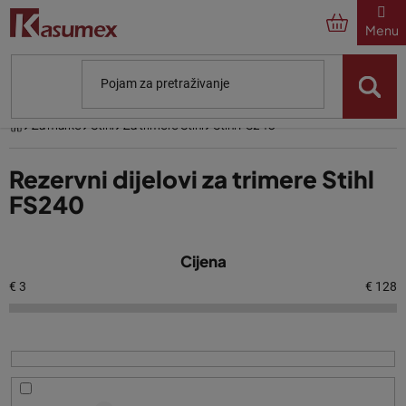
Preskoči
na
sadržaj
Početna
Za marke
Stihl
Za trimere Stihl
Stihl FS240
Rezervni dijelovi za trimere Stihl
FS240
P
Cijena
o
p
€
3
€
128
i
s
p
r