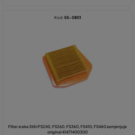
Kod:
55-0801
Filter zraka Stihl FS240, FS260, FS360, FS410, FS460 zamjenjuje
original 41471400300