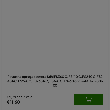
Povratna opruga startera Stihl FS360 C, FS410 C, FS240 C, FS2
40 RC, FS260 C, FS260 RC, FS460 C, FS460 original 414719006
00
€9,28 bez PDV-a
€11,60