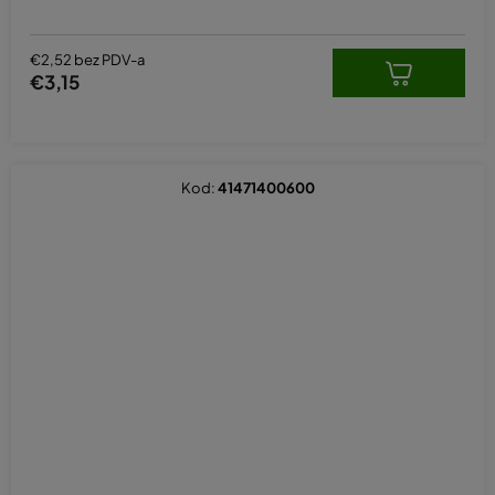
€2,52 bez PDV-a
€3,15
Kod:
41471400600