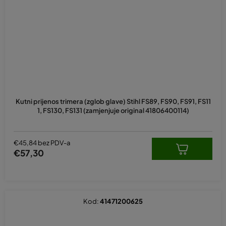
Kutni prijenos trimera (zglob glave) Stihl FS89, FS90, FS91, FS11
1, FS130, FS131 (zamjenjuje original 41806400114)
€45,84 bez PDV-a
€57,30
Kod:
41471200625