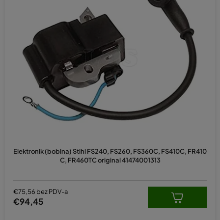
Elektronik (bobina) Stihl FS240, FS260, FS360C, FS410C, FR410
C, FR460TC original 41474001313
€75,56 bez PDV-a
€94,45