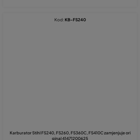
Kod:
KB-FS240
Karburator Stihl FS240, FS260, FS360C, FS410C zamjenjuje ori
ginal 41471200625