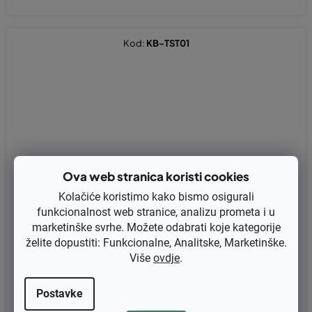
Kod:
KB-TST01
Ova web stranica koristi cookies
Kolačiće koristimo kako bismo osigurali
funkcionalnost web stranice, analizu prometa i u
marketinške svrhe. Možete odabrati koje kategorije
želite dopustiti: Funkcionalne, Analitske, Marketinške.
Više
ovdje
.
Postavke
Kvačilo za Stihl FS240, FS260, FS360, FS410, FS460 zamjenjuje
original 41471602000