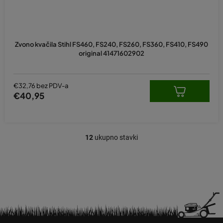
Zvono kvačila Stihl FS460, FS240, FS260, FS360, FS410, FS490
original 41471602902
€32,76 bez PDV-a
€40,95
12
ukupno stavki
K
o
n
t
r
o
l
e