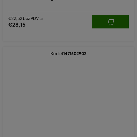
€22,52 bez PDV-a
€28,15
Kod:
41471602902