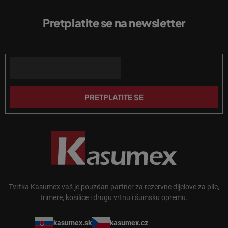
P
l
o
i
Pretplatite se na newsletter
d
s
Unesite svoju e-mail adresu i poslat ćemo vam informacije o novim
n
t
proizvodima u našoj e-trgovini.
a
o
n
Email
ž
j
j
a
e
PRETPLATITE SE
Tvrtka Kasumex vaš je pouzdan partner za rezervne dijelove za pile,
trimere, kosilice i drugu vrtnu i šumsku opremu.
kasumex.sk
kasumex.cz