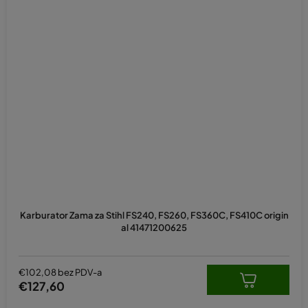
Karburator Zama za Stihl FS240, FS260, FS360C, FS410C origin
al 41471200625
€102,08 bez PDV-a
€127,60