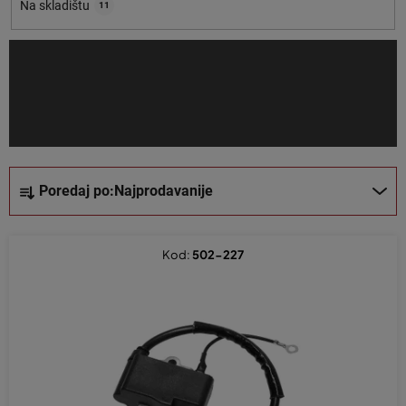
o
Na skladištu
11
i
z
v
o
d
a
S
Poredaj po:
Najprodavanije
o
r
t
Kod:
502-227
i
r
a
n
j
e