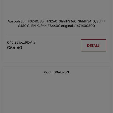
Auspuh Stihl FS240, Stihl FS260, Stihl FS360, Stihl FS410, Stihl F
S460 C-EM K, Stihl FS460C original 41471400600
€45,28 bez PDV-a
DETALJI
€56,60
Kod:
100-098N