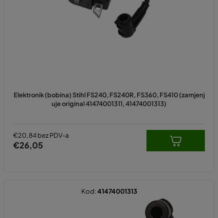
p
r
o
i
z
v
o
Prosječna
d
ocjena
Elektronik (bobina) Stihl FS240, FS240R, FS360, FS410 (zamjenj
proizvoda
a
uje original 41474001311, 41474001313)
je
5,0
od
5
€20,84 bez PDV-a
zvjezdica.
€26,05
Kod:
41474001313