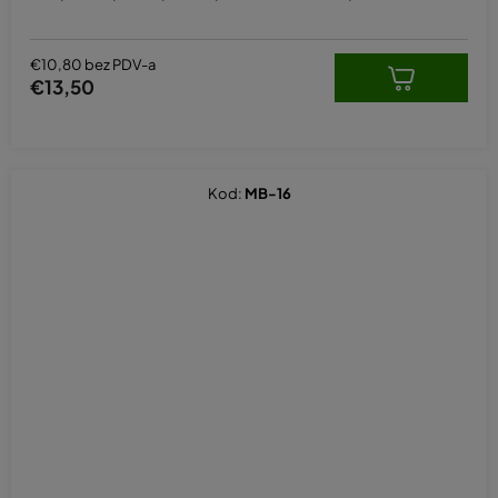
je
5,0
od
5
€10,80 bez PDV-a
zvjezdica.
€13,50
Kod:
MB-16