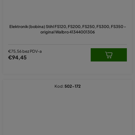
Elektronik (bobina) Stihl FS120, FS200, FS250, FS300, FS350 -
original Walbro 41344001306
€75,56 bez PDV-a
€94,45
Kod:
502-172