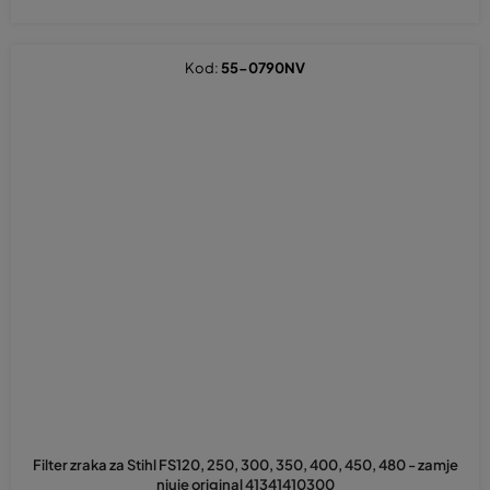
Kod:
55-0790NV
Filter zraka za Stihl FS120, 250, 300, 350, 400, 450, 480 - zamje
njuje original 41341410300