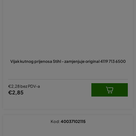
Vijak kutnog prijenosa Stihl - zamjenjuje original 4119 713 6500
€2,28 bez PDV-a
€2,85
Kod:
40037102115