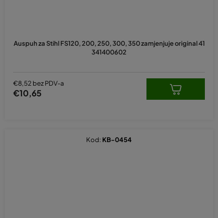
Auspuh za Stihl FS120, 200, 250, 300, 350 zamjenjuje original 41
341400602
€8,52 bez PDV-a
€10,65
Kod:
KB-0454