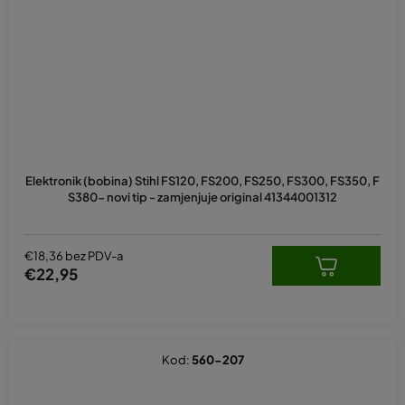
Elektronik (bobina) Stihl FS120, FS200, FS250, FS300, FS350, F
S380- novi tip - zamjenjuje original 41344001312
€18,36 bez PDV-a
€22,95
Kod:
560-207