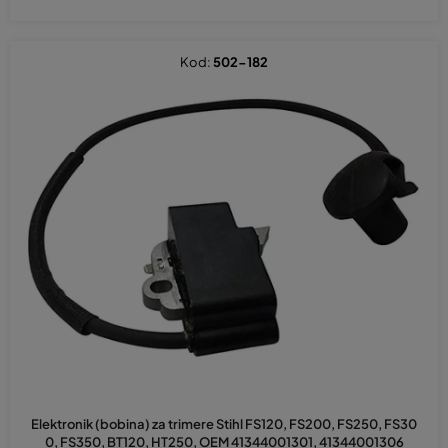
Kod:
502-182
Prosječna
ocjena
Elektronik (bobina) za trimere Stihl FS120, FS200, FS250, FS30
proizvoda
0, FS350, BT120, HT250, OEM 41344001301, 41344001306