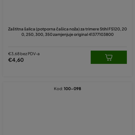
Zaštitna šalica (potporna čašica noža) za trimere Stihl FS120, 20
0, 250, 300, 350 zamjenjuje original 41377103800
€3,68 bez PDV-a
€4,60
Kod:
100-098