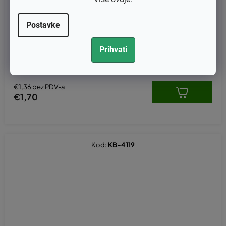
Postavke
Vijak kvačila za Stihl FS 120,200,250,300,350
Prihvati
€1,36 bez PDV-a
€1,70
Kod:
KB-4119