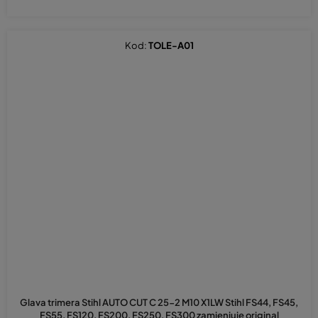
Kod:
TOLE-A01
Glava trimera Stihl AUTO CUT C 25-2 M10 X1LW Stihl FS44, FS45,
FS55, FS120, FS200, FS250, FS300 zamjenjuje original