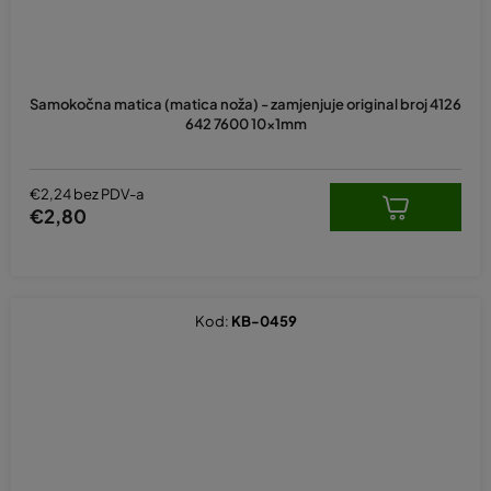
Samokočna matica (matica noža) - zamjenjuje original broj 4126
642 7600 10x1mm
€2,24 bez PDV-a
€2,80
Kod:
KB-0459