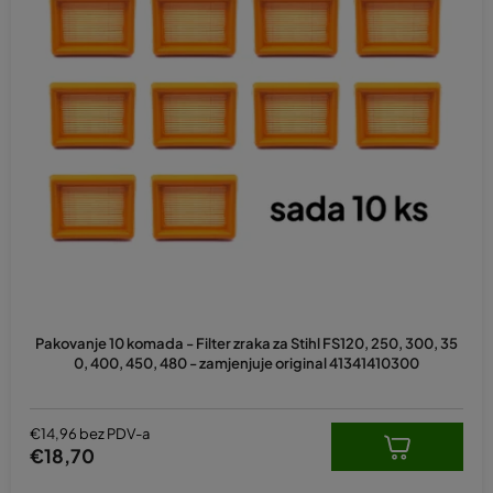
Pakovanje 10 komada - Filter zraka za Stihl FS120, 250, 300, 35
0, 400, 450, 480 - zamjenjuje original 41341410300
€14,96 bez PDV-a
€18,70