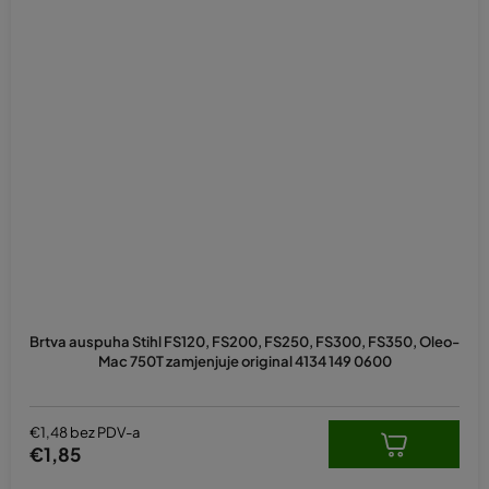
Brtva auspuha Stihl FS120, FS200, FS250, FS300, FS350, Oleo-
Mac 750T zamjenjuje original 4134 149 0600
€1,48 bez PDV-a
€1,85