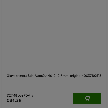
Glava trimera Stihl AutoCut 46-2-2,7 mm, original 40037102115
€27,48 bez PDV-a
€34,35