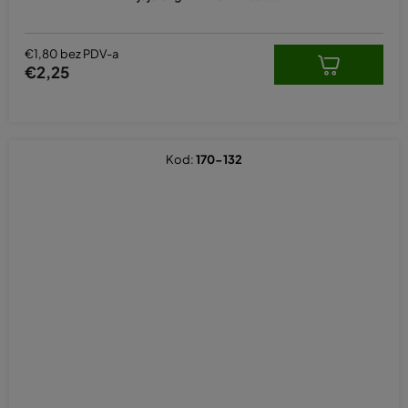
€1,80 bez PDV-a
€2,25
Kod:
170-132