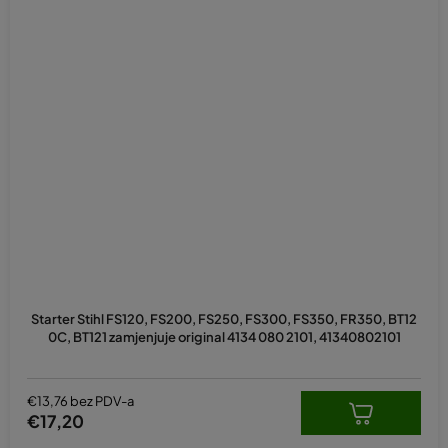
Starter Stihl FS120, FS200, FS250, FS300, FS350, FR350, BT12
0C, BT121 zamjenjuje original 4134 080 2101, 41340802101
€13,76 bez PDV-a
€17,20