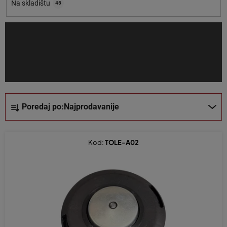
o
Na skladištu
45
i
z
v
o
d
a
S
Poredaj po:
Najprodavanije
o
r
t
Kod:
TOLE-A02
i
r
a
n
j
e