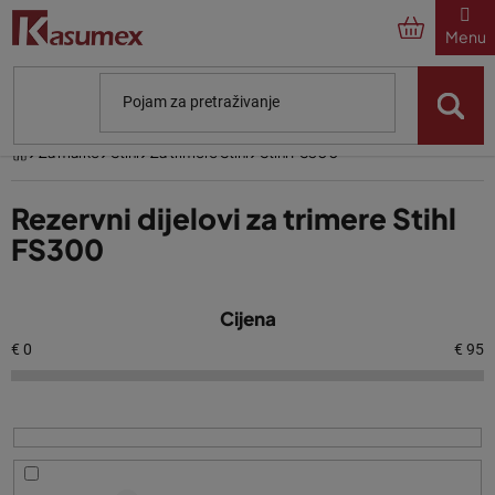
Preskoči
na
sadržaj
Početna
Za marke
Stihl
Za trimere Stihl
Stihl FS300
Rezervni dijelovi za trimere Stihl
FS300
P
Cijena
o
p
€
0
€
95
i
s
p
r