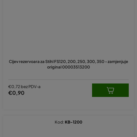
Cijev rezervoara za Stihl FS120, 200, 250, 300, 350 - zamjenjuje
original 00003513200
€0,72 bez PDV-a
€0,90
Kod:
KB-1200