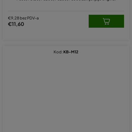
€9,28 bez PDV-a
€11,60
Kod:
KB-M12