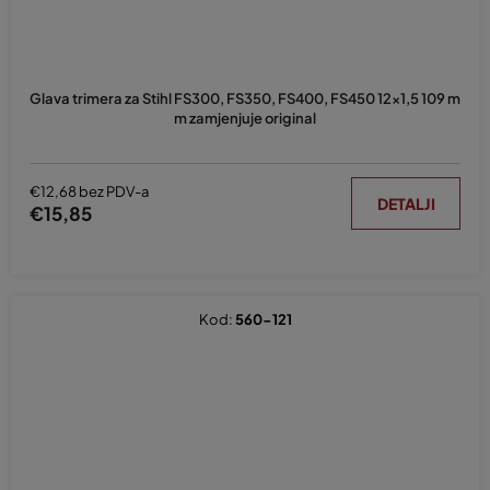
Glava trimera za Stihl FS300, FS350, FS400, FS450 12x1,5 109 m
m zamjenjuje original
€12,68 bez PDV-a
DETALJI
€15,85
Kod:
560-121