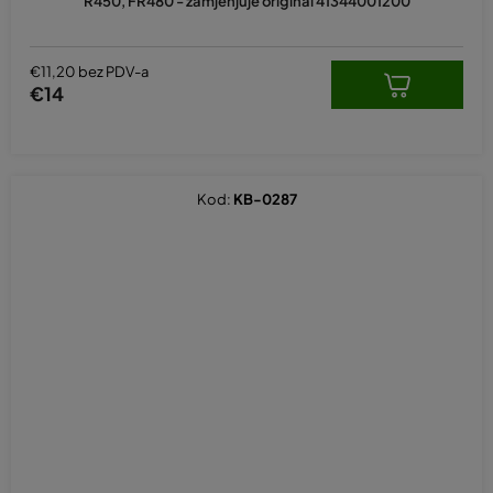
R450, FR480 - zamjenjuje original 41344001200
€11,20 bez PDV-a
€14
Kod:
KB-0287