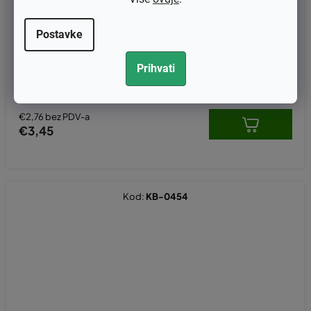
Postavke
Cijev zamjenjuje original 41377907202
Prihvati
€2,76 bez PDV-a
€3,45
Kod:
KB-0454