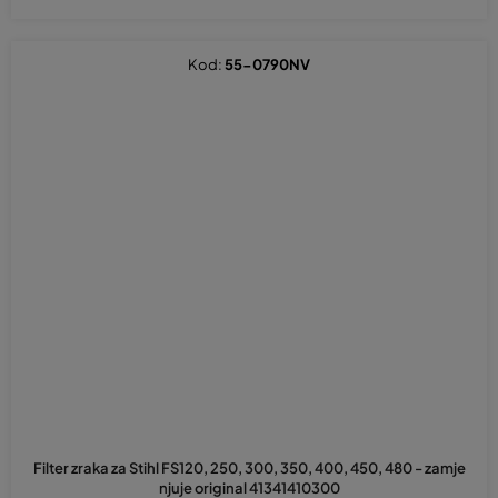
Kod:
55-0790NV
Filter zraka za Stihl FS120, 250, 300, 350, 400, 450, 480 - zamje
njuje original 41341410300