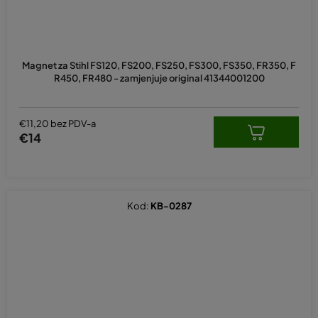
Magnet za Stihl FS120, FS200, FS250, FS300, FS350, FR350, F
R450, FR480 - zamjenjuje original 41344001200
€11,20 bez PDV-a
€14
Kod:
KB-0287