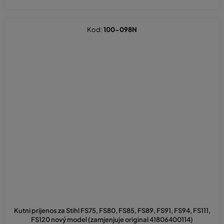
Kod:
100-098N
Kutni prijenos za Stihl FS75, FS80, FS85, FS89, FS91, FS94, FS111,
FS120 nový model (zamjenjuje original 41806400114)