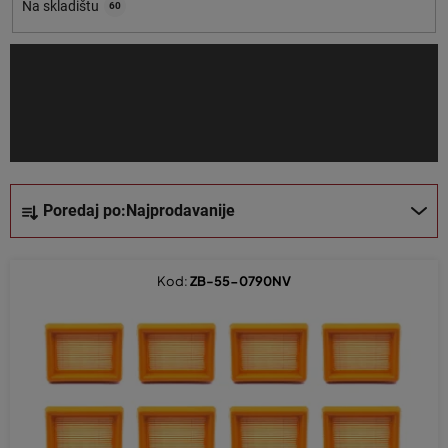
o
Na skladištu
60
i
z
v
o
d
a
S
Poredaj po:
Najprodavanije
o
r
t
Kod:
ZB-55-0790NV
i
r
a
n
j
e