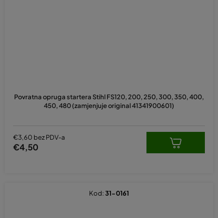
Povratna opruga startera Stihl FS120, 200, 250, 300, 350, 400,
450, 480 (zamjenjuje original 41341900601)
€3,60 bez PDV-a
€4,50
Kod:
31-0161