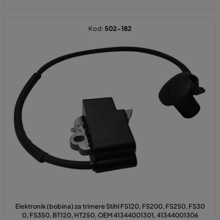
Kod:
502-182
Prosječna
ocjena
Elektronik (bobina) za trimere Stihl FS120, FS200, FS250, FS30
proizvoda
0, FS350, BT120, HT250, OEM 41344001301, 41344001306
je