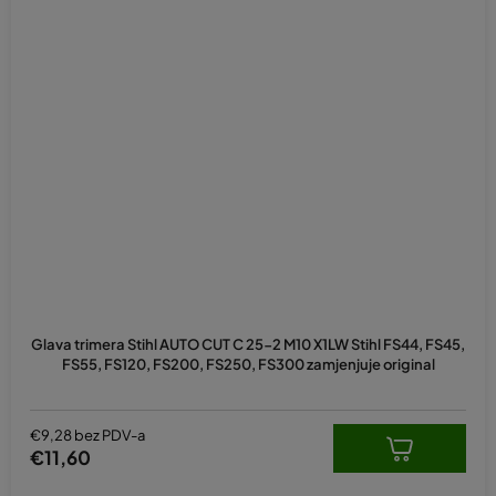
Glava trimera Stihl AUTO CUT C 25-2 M10 X1LW Stihl FS44, FS45,
FS55, FS120, FS200, FS250, FS300 zamjenjuje original
€9,28 bez PDV-a
€11,60