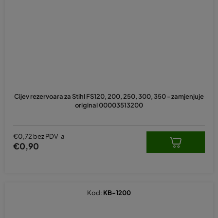
Cijev rezervoara za Stihl FS120, 200, 250, 300, 350 - zamjenjuje
original 00003513200
€0,72 bez PDV-a
€0,90
Kod:
KB-1200