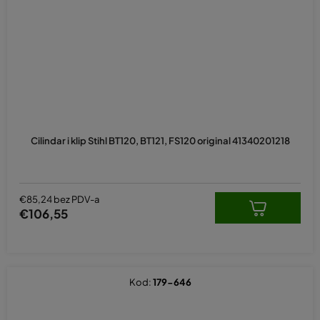
Cilindar i klip Stihl BT120, BT121, FS120 original 41340201218
€85,24 bez PDV-a
€106,55
Kod:
179-646