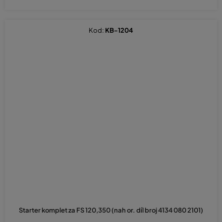
Kod:
KB-1204
Starter komplet za FS 120,350 (nah or. díl broj 4134 080 2101)