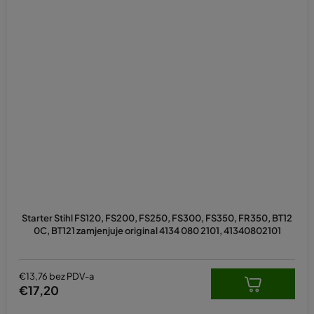
Starter Stihl FS120, FS200, FS250, FS300, FS350, FR350, BT12
0C, BT121 zamjenjuje original 4134 080 2101, 41340802101
€13,76 bez PDV-a
€17,20