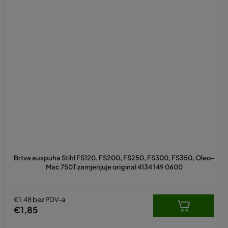
Brtva auspuha Stihl FS120, FS200, FS250, FS300, FS350, Oleo-
Mac 750T zamjenjuje original 4134 149 0600
€1,48 bez PDV-a
€1,85