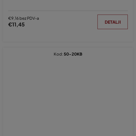
€9,16 bez PDV-a
DETALJI
€11,45
Kod:
50-20KB