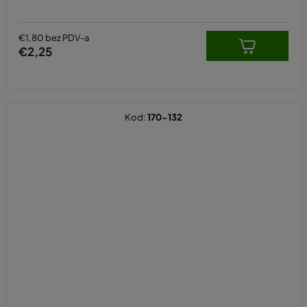
€1,80 bez PDV-a
€2,25
Kod:
170-132