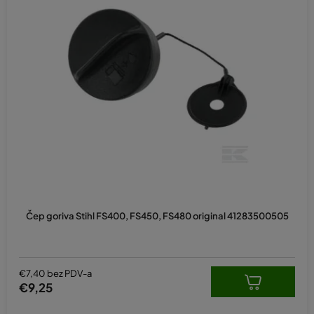
Čep goriva Stihl FS400, FS450, FS480 original 41283500505
€7,40 bez PDV-a
€9,25