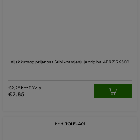
Vijak kutnog prijenosa Stihl - zamjenjuje original 4119 713 6500
€2,28 bez PDV-a
€2,85
Kod:
TOLE-A01