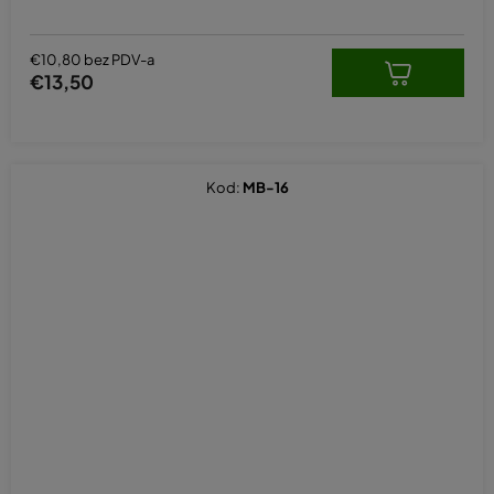
5,0
od
5
€10,80 bez PDV-a
zvjezdica.
€13,50
Kod:
MB-16