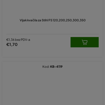
Vijak kvačila za Stihl FS 120,200,250,300,350
€1,36 bez PDV-a
€1,70
Kod:
KB-4119