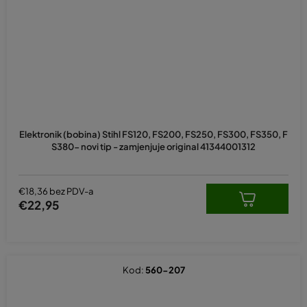
Elektronik (bobina) Stihl FS120, FS200, FS250, FS300, FS350, F
S380- novi tip - zamjenjuje original 41344001312
€18,36 bez PDV-a
€22,95
Kod:
560-207