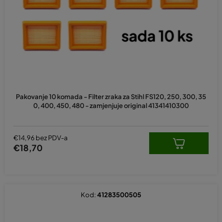
p
r
o
i
z
v
o
d
Pakovanje 10 komada - Filter zraka za Stihl FS120, 250, 300, 35
a
0, 400, 450, 480 - zamjenjuje original 41341410300
€14,96 bez PDV-a
€18,70
Kod:
41283500505