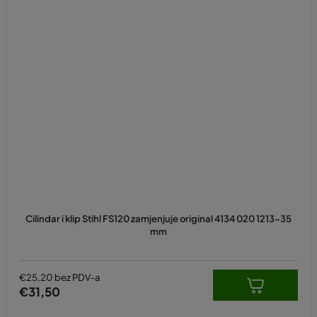
Cilindar i klip Stihl FS120 zamjenjuje original 4134 020 1213­­-35
mm
€25,20 bez PDV-a
€31,50