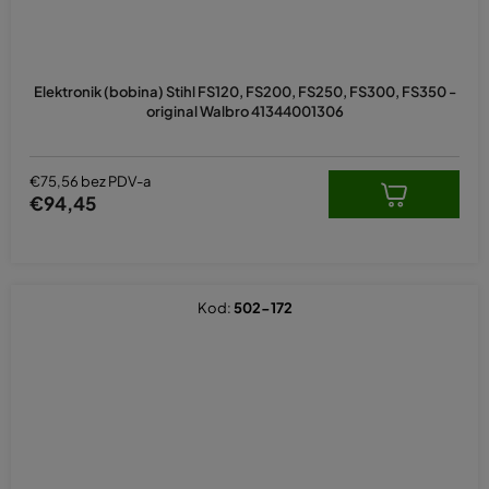
Elektronik (bobina) Stihl FS120, FS200, FS250, FS300, FS350 -
original Walbro 41344001306
€75,56 bez PDV-a
€94,45
Kod:
502-172