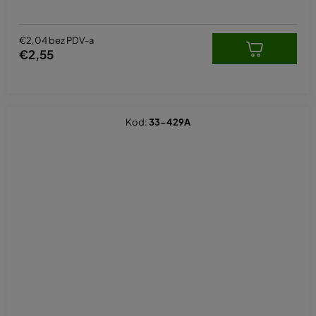
€2,04 bez PDV-a
€2,55
Kod:
33-429A