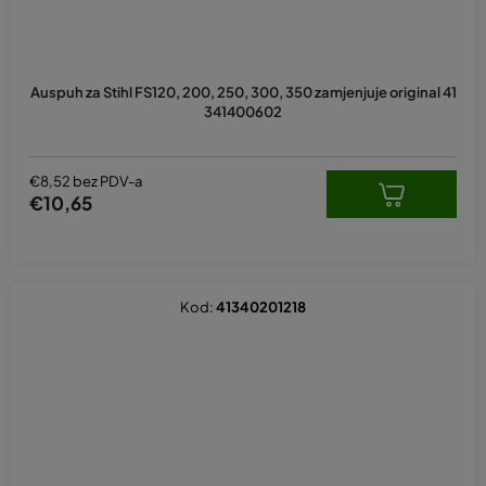
Auspuh za Stihl FS120, 200, 250, 300, 350 zamjenjuje original 41
341400602
€8,52 bez PDV-a
€10,65
Kod:
41340201218