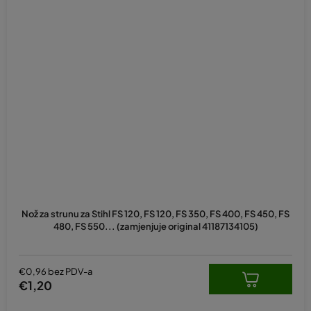
Nož za strunu za Stihl FS 120, FS 120, FS 350, FS 400, FS 450, FS
480, FS 550... (zamjenjuje original 41187134105)
€0,96 bez PDV-a
€1,20