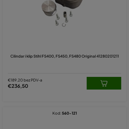
p
r
o
i
z
v
o
d
Cilindar i klip Stihl FS400, FS450, FS480 Original 41280201211
a
€189,20 bez PDV-a
€236,50
Kod:
560-121