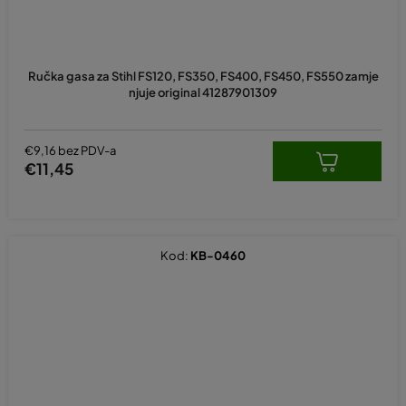
Ručka gasa za Stihl FS120, FS350, FS400, FS450, FS550 zamje
njuje original 41287901309
€9,16 bez PDV-a
€11,45
Kod:
KB-0460