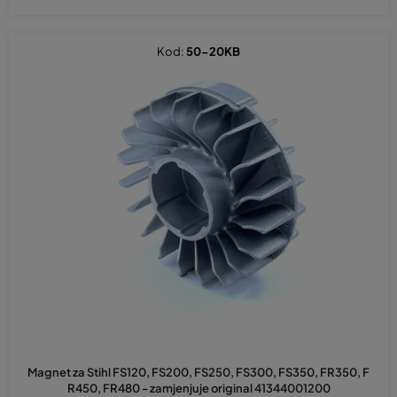
Kod:
50-20KB
Magnet za Stihl FS120, FS200, FS250, FS300, FS350, FR350, F
R450, FR480 - zamjenjuje original 41344001200