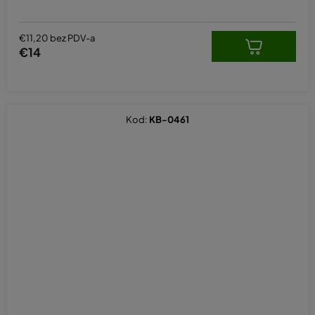
€11,20 bez PDV-a
€14
Kod:
KB-0461