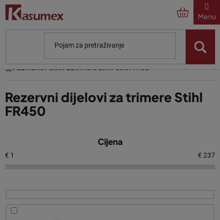
Preskoči
na
sadržaj
Početna
Za marke
Stihl
Za trimere Stihl
Stihl FR450
Rezervni dijelovi za trimere Stihl
FR450
P
Cijena
o
p
€
1
€
237
i
s
p
r