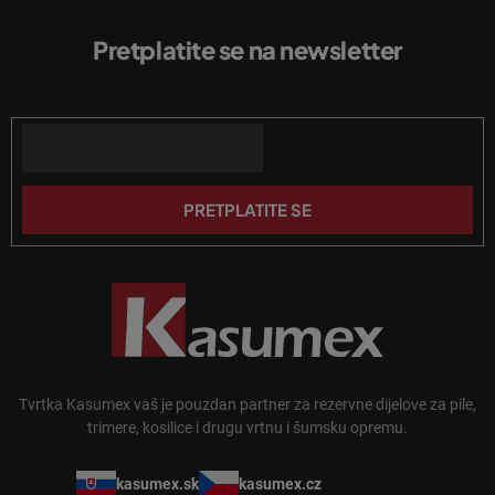
P
l
o
i
Pretplatite se na newsletter
d
s
Unesite svoju e-mail adresu i poslat ćemo vam informacije o novim
n
t
proizvodima u našoj e-trgovini.
a
o
n
Email
ž
j
j
a
e
PRETPLATITE SE
Tvrtka Kasumex vaš je pouzdan partner za rezervne dijelove za pile,
trimere, kosilice i drugu vrtnu i šumsku opremu.
kasumex.sk
kasumex.cz