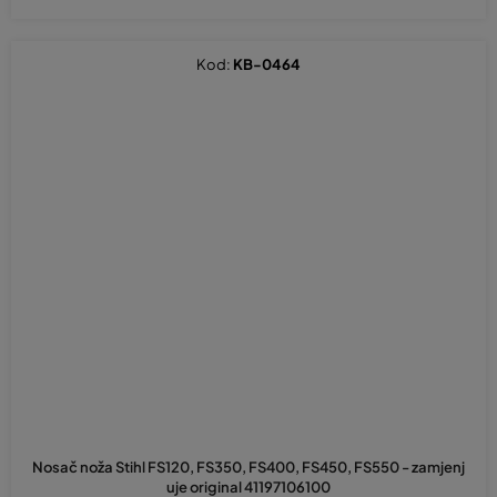
Kod:
KB-0464
Nosač noža Stihl FS120, FS350, FS400, FS450, FS550 - zamjenj
uje original 41197106100