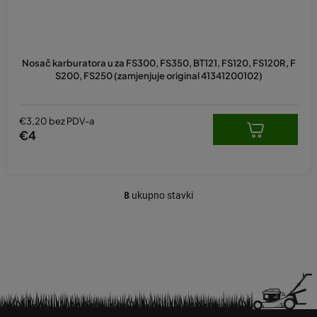
Nosač karburatora u za FS300, FS350, BT121, FS120, FS120R, F
S200, FS250 (zamjenjuje original 41341200102)
€3,20 bez PDV-a
€4
8
ukupno stavki
K
o
n
t
r
o
l
e