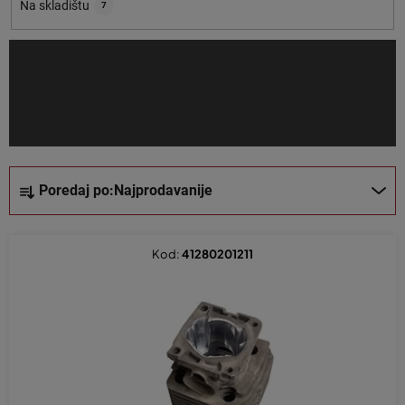
o
Na skladištu
7
i
z
v
o
d
a
S
Poredaj po:
Najprodavanije
o
r
t
Kod:
41280201211
i
r
a
n
j
e