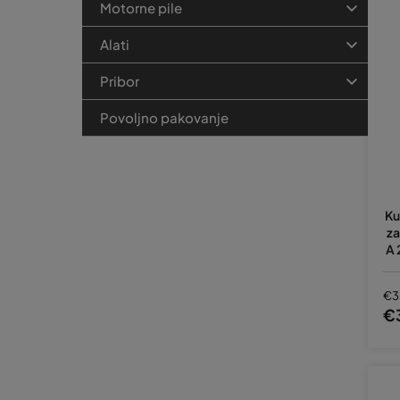
Motorne pile
Alati
Pribor
Povoljno pakovanje
Ku
za
A 
€3
€