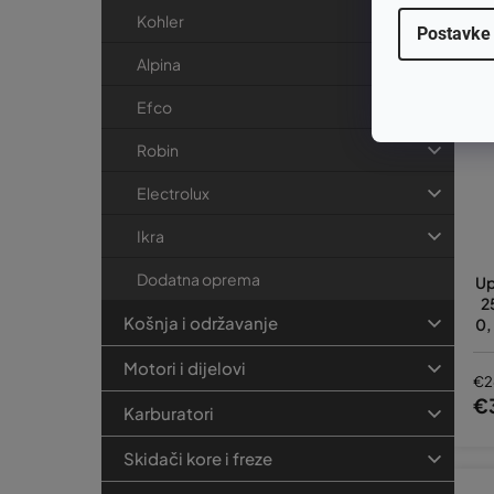
Kohler
Postavke
Alpina
Efco
Robin
Electrolux
Ikra
Dodatna oprema
Up
2
Košnja i održavanje
0,
33
Motori i dijelovi
€2
€
Karburatori
Skidači kore i freze