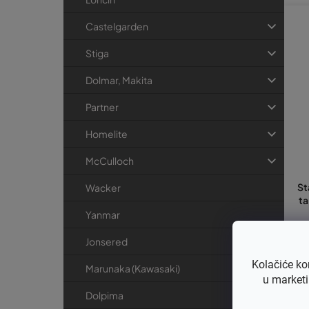
Castelgarden
Stiga
Dolmar, Makita
Partner
Homelite
McCulloch
St
Wacker
ta
Yanmar
Jonsered
€1
€
Kolačiće ko
Marunaka (Kawasaki)
u marketi
Dolpima