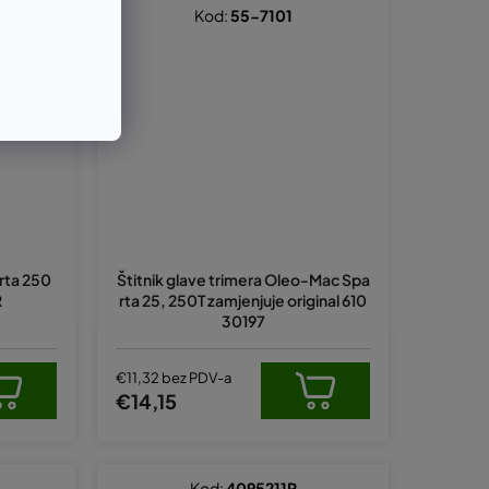
Kod:
55-7101
rta 250
Štitnik glave trimera Oleo-Mac Spa
R
rta 25, 250T zamjenjuje original 610
30197
€11,32 bez PDV-a
€14,15
Kod:
4095211R