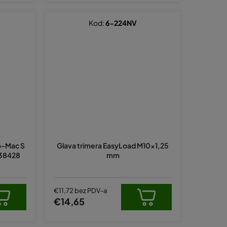
d
a
Kod:
6-224NV
eo-Mac S
Glava trimera EasyLoad M10x1,25
4138428
mm
€11,72 bez PDV-a
€14,65