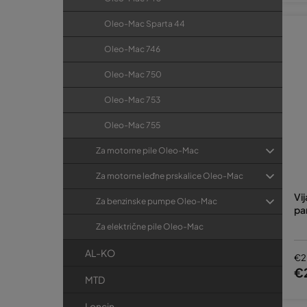
Oleo-Mac Sparta 44
Oleo-Mac 746
Oleo-Mac 750
Oleo-Mac 753
Oleo-Mac 755
Za motorne pile Oleo-Mac
Za motorne leđne prskalice Oleo-Mac
Vi
Za benzinske pumpe Oleo-Mac
pa
Za električne pile Oleo-Mac
AL-KO
€2
€
MTD
Loncin