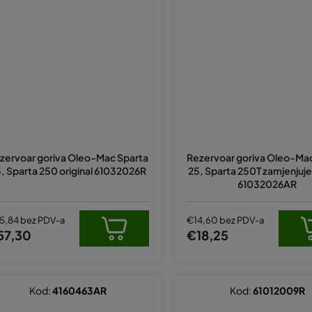
zervoar goriva Oleo-Mac Sparta
Rezervoar goriva Oleo-Ma
, Sparta 250 original 61032026R
25, Sparta 250T zamjenjuje 
61032026AR
5,84 bez PDV-a
€14,60 bez PDV-a
57,30
€18,25
Kod:
4160463AR
Kod:
61012009R