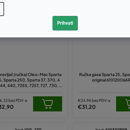
Kod:
4174187ER
Kod:
61012006AR
Prihvati
ravljač (ručka) Oleo-Mac Sparta
Ručka gasa Sparta 25, Spa
5, Sparta 250, Sparta 37, 370, 4
original 61012006A
 44, 440, 725S, 725T, 727, 730, 7
, 735, 740 zamjenjuje original 417
4187DR
6,32 bez PDV-a
€24,96 bez PDV-a
32,90
€31,20
Kod:
100-170
Kod:
61030190R