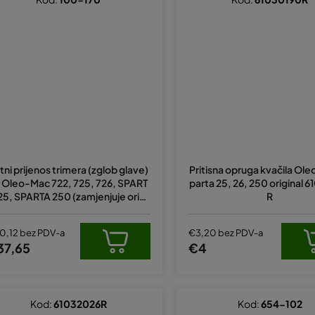
Prosječna
ocjena
tni prijenos trimera (zglob glave)
Pritisna opruga kvačila Ol
proizvoda
 Oleo-Mac 722, 725, 726, SPART
parta 25, 26, 250 original 
je
25, SPARTA 250 (zamjenjuje origi
R
5,0
nal 4160012AR)
od
5
0,12 bez PDV-a
€3,20 bez PDV-a
zvjezdica.
37,65
€4
Kod:
61032026R
Kod:
654-102