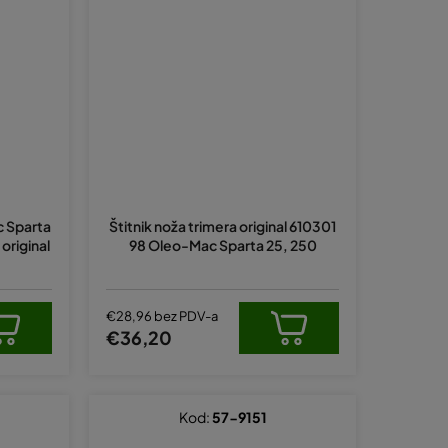
c Sparta
Štitnik noža trimera original 610301
original
98 Oleo-Mac Sparta 25, 250
€28,96 bez PDV-a
€36,20
Kod:
57-9151