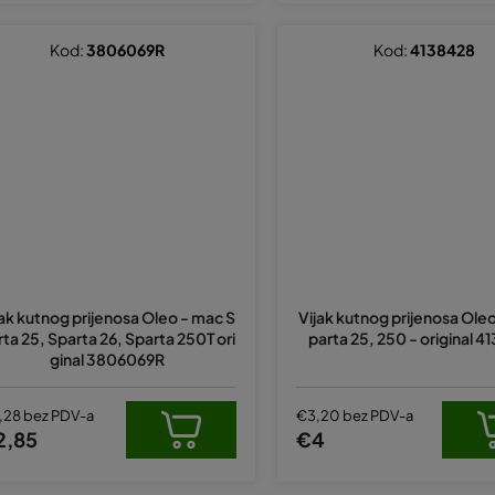
Kod:
3806069R
Kod:
4138428
jak kutnog prijenosa Oleo - mac S
Vijak kutnog prijenosa Ol
rta 25, Sparta 26, Sparta 250T ori
parta 25, 250 - original 
ginal 3806069R
,28 bez PDV-a
€3,20 bez PDV-a
2,85
€4