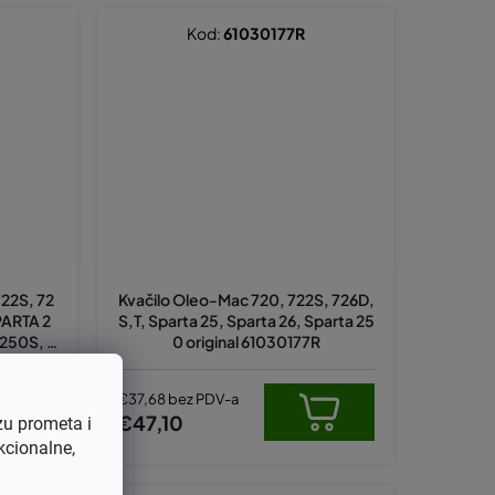
Kod:
61030177R
722S, 72
Kvačilo Oleo-Mac 720, 722S, 726D,
PARTA 2
S,T, Sparta 25, Sparta 26, Sparta 25
 250S, 2
0 original 61030177R
S (zamje
R)
€37,68 bez PDV-a
€47,10
zu prometa i
kcionalne,