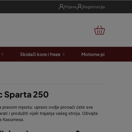
Prijava
Registracija
KOŠARICA
Skidači kore i freze
Motorne pile
A
ac Sparta 250
 pravom mjestu: upravo ovdje pronaći ćete sve
i i produžiti vijek trajanja vašeg stroja. Uživajte
ca Kasumexa.