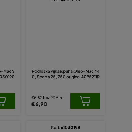
eo-Mac S
Podloška vijka ispuha Oleo-Mac 44
61030190
0, Sparta 25, 250 original 4095211R
€5,52 bez PDV-a
€6,90
Kod:
61030198