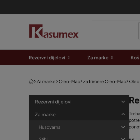
Preskoči
na
sadržaj
Rezervni dijelovi
Za marke
Košn
Početna
Za marke
Oleo-Mac
Za trimere Oleo-Mac
Oleo
B
K
Re
Preskoči
Rezervni dijelovi
kategorije
a
o
t
Treb
Za marke
č
e
potre
n
ponov
Husqvarna
g
a
o
Stihl