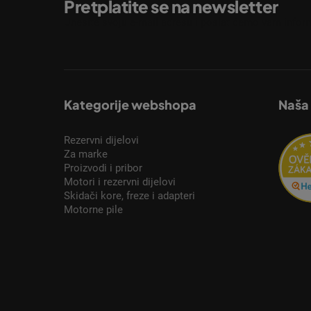
Pretplatite se na newsletter
Unesite svoju e-mail adresu i poslat ćemo vam inform
Kategorije webshopa
Naša
Rezervni dijelovi
Za marke
Proizvodi i pribor
Motori i rezervni dijelovi
Skidači kore, freze i adapteri
Motorne pile