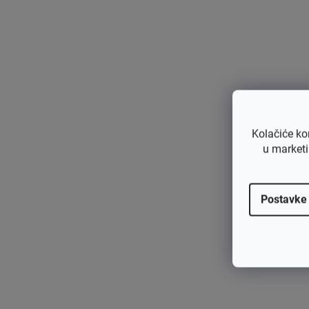
Za modele:
Oleo-Mac Sparta 25, sparta 250
Kolačiće ko
u marketi
Postavke