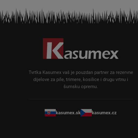
P
o
d
n
o
ž
Tvrtka Kasumex vaš je pouzdan partner za rezervne
j
dijelove za pile, trimere, kosilice i drugu vrtnu i
šumsku opremu.
e
kasumex.sk
kasumex.cz