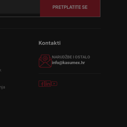
PRETPLATITE SE
Kontakti
NARUDŽBE I OSTALO
info@kasumex.hr
k
nja