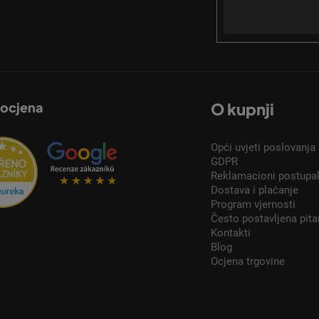
Email
acije o novim proizvodima u našoj e-trgovini.
 ocjena
O kupnji
Opći uvjeti poslovanja
GDPR
Reklamacioni postupa
Dostava i plaćanje
Program vjernosti
Često postavljena pita
Kontakti
Blog
Ocjena trgovine