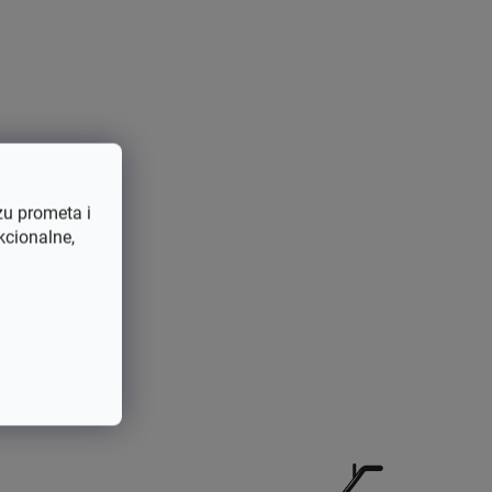
Magneti za trimere
0.32 kg
2990431036649
Magnet
zu prometa i
Original
kcionalne,
Oleo-Mac
Oleo-mac sparta 25
,
Oleo-Mac Sparta
250