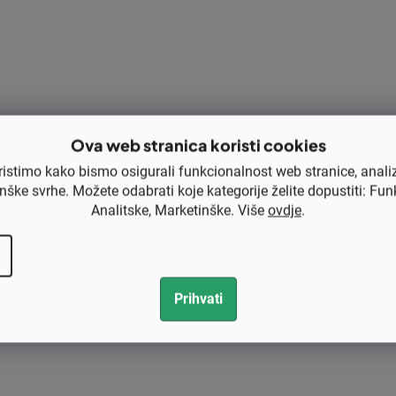
Opis
Ocjena
Rasprava
Kategorija
Težina
EAN
Ova web stranica koristi cookies
Rezervni dio
ristimo kako bismo osigurali funkcionalnost web stranice, anali
Tip dijela
nške svrhe. Možete odabrati koje kategorije želite dopustiti: Fun
Za marku
Analitske, Marketinške. Više
ovdje
.
Za modele
Prihvati