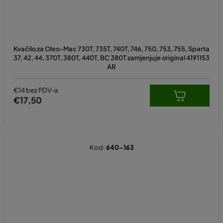
Kvačilo za Oleo-Mac 730T, 735T, 740T, 746, 750, 753, 755, Sparta
37, 42, 44, 370T, 380T, 440T, BC 380T zamjenjuje original 4191153
AR
€14 bez PDV-a
€17,50
Kod:
640-163