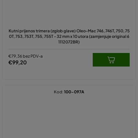
Kutni prijenos trimera (zglob glave) Oleo-Mac 746, 746T, 750, 75
0T, 753, 753T, 755, 755T - 32 mm x 10 utora (zamjenjuje original 6
1112072BR)
€79,36 bez PDV-a
€99,20
Kod:
100-097A