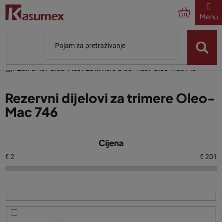
Preskoči
na
sadržaj
Početna
Za marke
Oleo-Mac
Za trimere Oleo-Mac
Oleo-Mac 746
Rezervni dijelovi za trimere Oleo-
Mac 746
P
Cijena
o
p
€
2
€
201
i
s
p
r