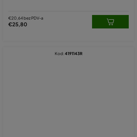
€20,64 bez PDV-a
€25,80
Kod:
4191143R