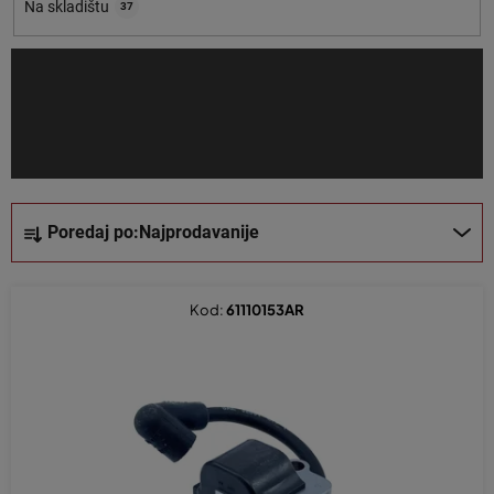
o
Na skladištu
37
i
z
v
o
d
a
S
Poredaj po:
Najprodavanije
o
r
t
Kod:
61110153AR
i
r
a
n
j
e