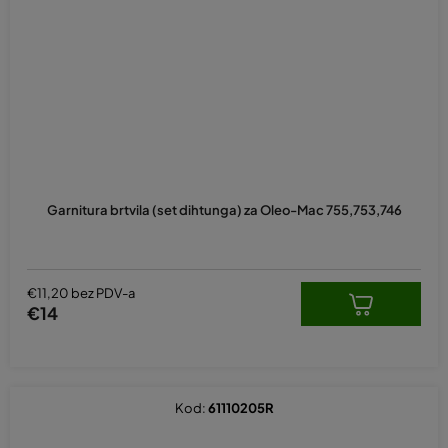
Prosječna
ocjena
Garnitura brtvila (set dihtunga) za Oleo-Mac 755,753,746
proizvoda
je
5,0
od
5
€11,20 bez PDV-a
zvjezdica.
€14
Kod:
61110205R