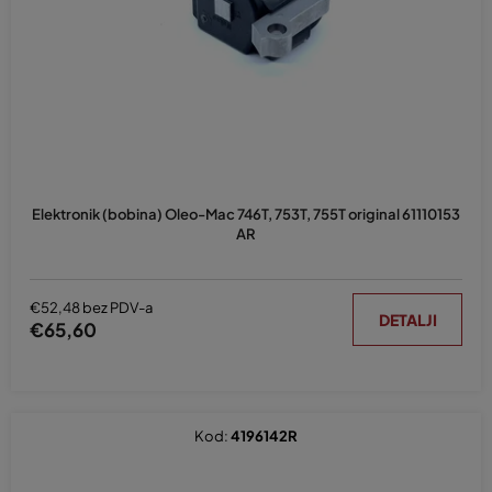
p
r
o
i
z
v
o
d
Elektronik (bobina) Oleo-Mac 746T, 753T, 755T original 61110153
a
AR
€52,48 bez PDV-a
DETALJI
€65,60
Kod:
4196142R