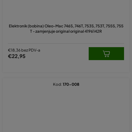
Elektronik (bobina) Oleo-Mac 746S, 746T, 753S, 753T, 755S, 755
T - zamjenjuje original original 4196142R
€18,36 bez PDV-a
€22,95
Kod:
170-008