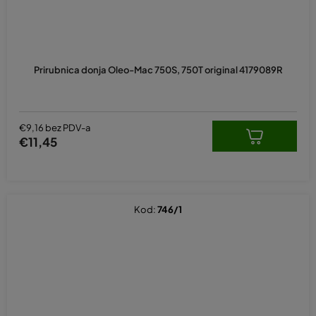
Prirubnica donja Oleo-Mac 750S, 750T original 4179089R
€9,16 bez PDV-a
€11,45
Kod:
746/1