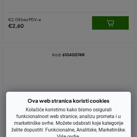
€2,08 bez PDV-a
€2,60
Kod:
61040074R
Ova web stranica koristi cookies
Kolačiće koristimo kako bismo osigurali
funkcionalnost web stranice, analizu prometa i u
marketinške svrhe. Možete odabrati koje kategorije
želite dopustiti: Funkcionalne, Analitske, Marketinške.
Više
ovdje
.