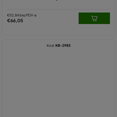
€52,84 bez PDV-a
€66,05
Kod:
KB-2983