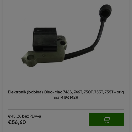
Elektronik (bobina) Oleo-Mac 746S, 746T, 750T, 753T, 755T - orig
inal 4196142R
€45,28 bez PDV-a
€56,60