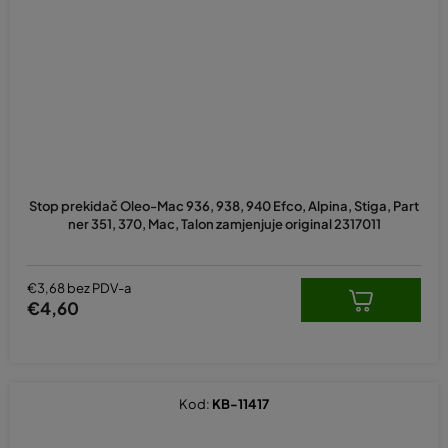
Stop prekidač Oleo-Mac 936, 938, 940 Efco, Alpina, Stiga, Part
ner 351, 370, Mac, Talon zamjenjuje original 2317011
€3,68 bez PDV-a
€4,60
Kod:
KB-11417