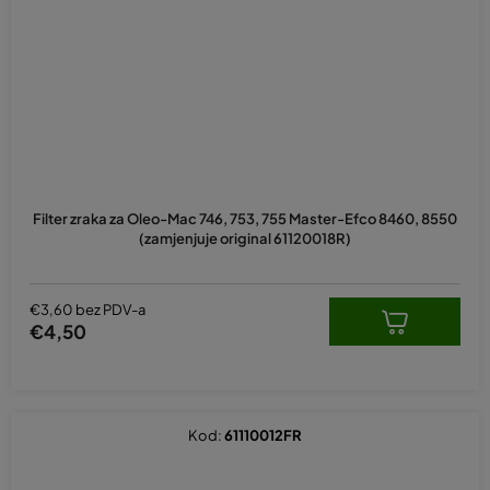
Filter zraka za Oleo-Mac 746, 753, 755 Master-Efco 8460, 8550
(zamjenjuje original 61120018R)
€3,60 bez PDV-a
€4,50
Kod:
61110012FR