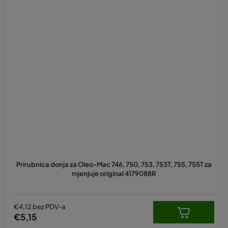
Prosječna
ocjena
Prirubnica donja za Oleo-Mac 746, 750, 753, 753T, 755, 755T za
proizvoda
mjenjuje original 4179088R
je
5,0
od
5
€4,12 bez PDV-a
zvjezdica.
€5,15