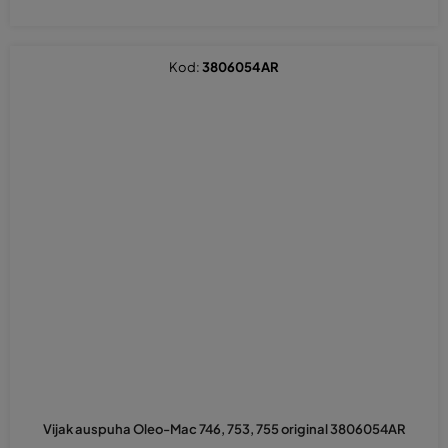
Kod:
3806054AR
Vijak auspuha Oleo-Mac 746, 753, 755 original 3806054AR