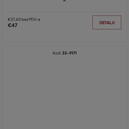
R
€37,60 bez PDV-a
DETALJI
€47
Kod:
33-9171