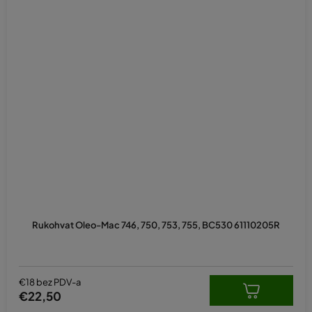
Rukohvat Oleo-Mac 746, 750, 753, 755, BC530 61110205R
€18 bez PDV-a
€22,50