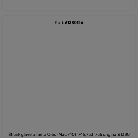
Kod:
61380126
Prosječna
ocjena
Štitnik glave trimera Oleo-Mac 740T, 746,753, 755 original 61380
proizvoda