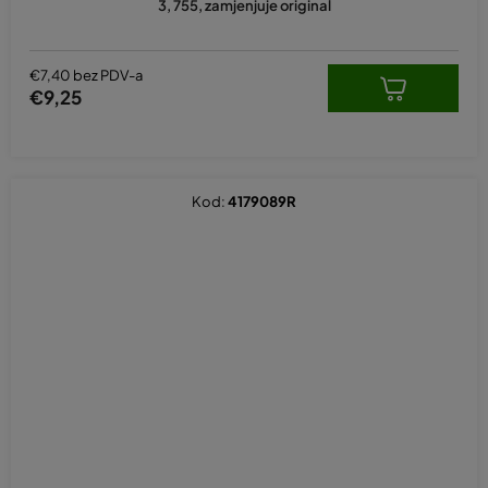
3, 755, zamjenjuje original
€7,40 bez PDV-a
€9,25
Kod:
4179089R