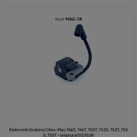
Kod:
MAU-7A
Elektronik (bobina) Oleo-Mac 746S, 746T, 750T, 753S, 753T, 755
S, 755T - original 61110153R