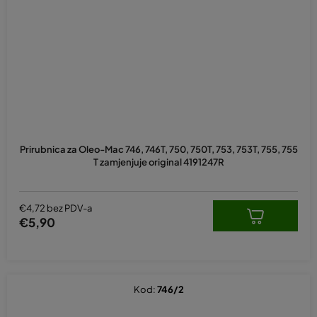
Prirubnica za Oleo-Mac 746, 746T, 750, 750T, 753, 753T, 755, 755
T zamjenjuje original 4191247R
€4,72 bez PDV-a
€5,90
Kod:
746/2