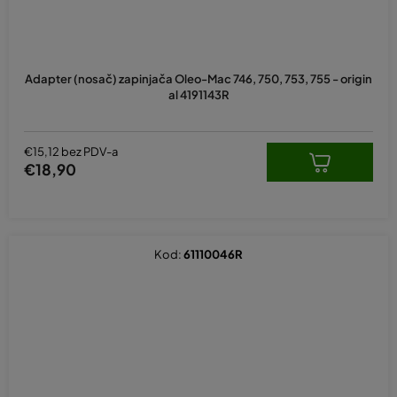
Adapter (nosač) zapinjača Oleo-Mac 746, 750, 753, 755 - origin
al 4191143R
€15,12 bez PDV-a
€18,90
Kod:
61110046R