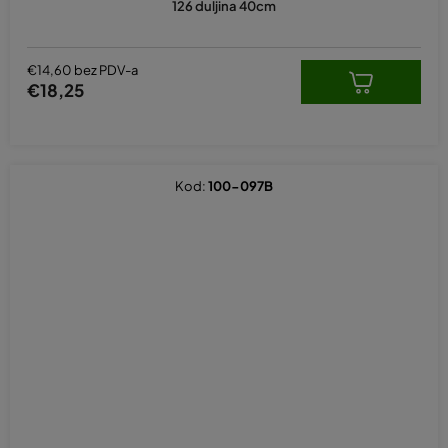
126 duljina 40cm
je
5,0
od
5
€14,60 bez PDV-a
zvjezdica.
€18,25
Kod:
100-097B