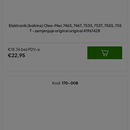
Elektronik (bobina) Oleo-Mac 746S, 746T, 753S, 753T, 755S, 755
T - zamjenjuje original original 4196142R
€18,36 bez PDV-a
€22,95
Kod:
170-008