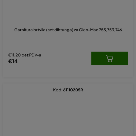
Prosječna
ocjena
Garnitura brtvila (set dihtunga) za Oleo-Mac 755,753,746
proizvoda
je
5,0
od
5
€11,20 bez PDV-a
zvjezdica.
€14
Kod:
61110205R