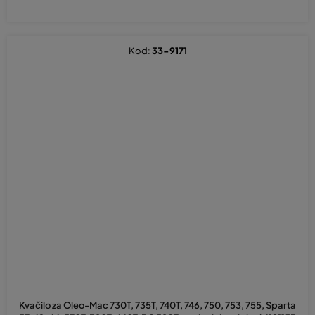
Kod:
33-9171
Kvačilo za Oleo-Mac 730T, 735T, 740T, 746, 750, 753, 755, Sparta