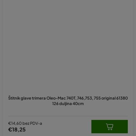
Prosječna
ocjena
Štitnik glave trimera Oleo-Mac 740T, 746,753, 755 original 61380
proizvoda
126 duljina 40cm
je
5,0
od
5
€14,60 bez PDV-a
zvjezdica.
€18,25