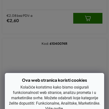
€2,08 bez PDV-a
€2,60
Kod:
61040074R
Ova web stranica koristi cookies
Kolačiće koristimo kako bismo osigurali
funkcionalnost web stranice, analizu prometa i u
marketinške svrhe. Možete odabrati koje kategorije
želite dopustiti: Funkcionalne, Analitske, Marketinške.
Više
ovdje
.