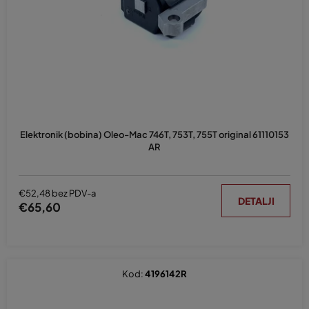
p
r
o
i
z
v
o
d
Elektronik (bobina) Oleo-Mac 746T, 753T, 755T original 61110153
a
AR
€52,48 bez PDV-a
DETALJI
€65,60
Kod:
4196142R