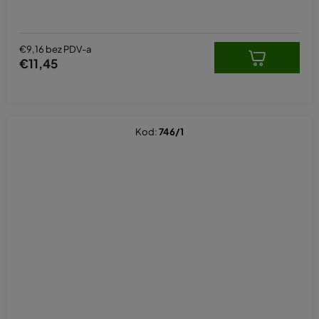
€9,16 bez PDV-a
€11,45
Kod:
746/1