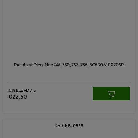
Rukohvat Oleo-Mac 746, 750, 753, 755, BC530 61110205R
€18 bez PDV-a
€22,50
Kod:
KB-0529