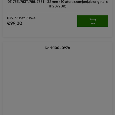
0T, 753, 753T, 755, 755T - 32 mm x 10 utora (zamjenjuje original 6
1112072BR)
€79,36 bez PDV-a
€99,20
Kod:
100-097A