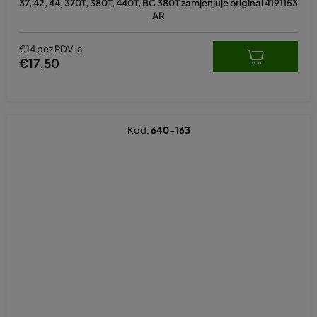
37, 42, 44, 370T, 380T, 440T, BC 380T zamjenjuje original 4191153
AR
€14 bez PDV-a
€17,50
Kod:
640-163