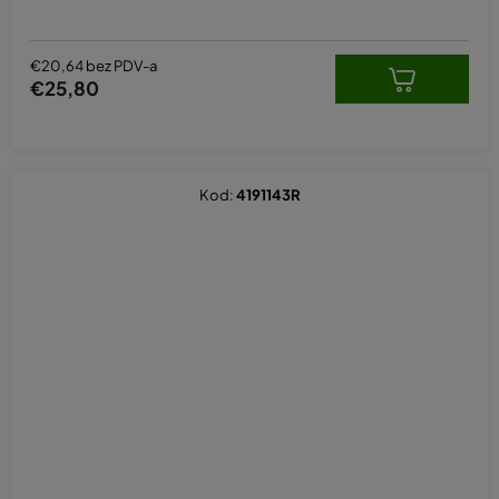
€20,64 bez PDV-a
€25,80
Kod:
4191143R