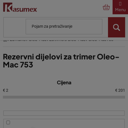
Preskoči
na
sadržaj
Početna
Za marke
Oleo-Mac
Za trimere Oleo-Mac
Oleo-Mac 753
Rezervni dijelovi za trimer Oleo-
Mac 753
P
Cijena
o
p
€
2
€
201
i
s
p
r