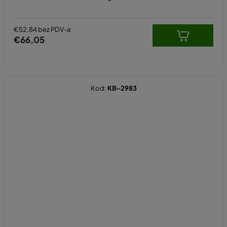
€52,84 bez PDV-a
€66,05
Kod:
KB-2983