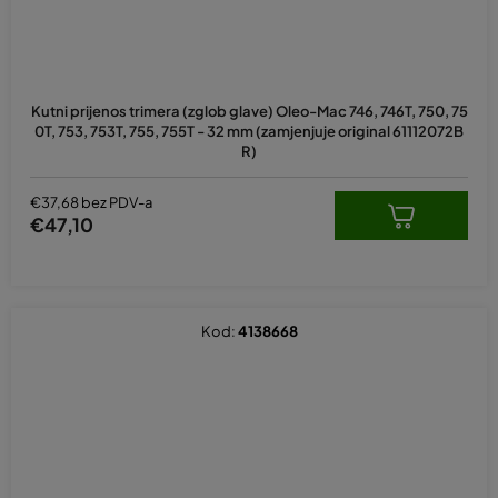
Kutni prijenos trimera (zglob glave) Oleo-Mac 746, 746T, 750, 75
0T, 753, 753T, 755, 755T - 32 mm (zamjenjuje original 61112072B
R)
€37,68 bez PDV-a
€47,10
Kod:
4138668