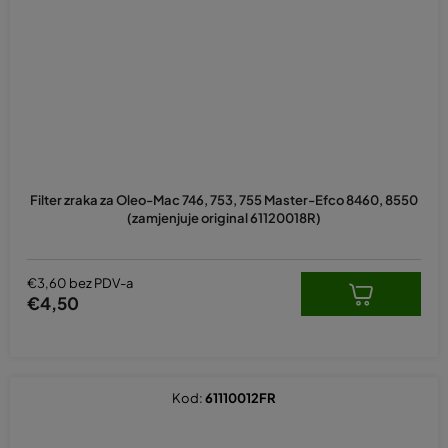
Filter zraka za Oleo-Mac 746, 753, 755 Master-Efco 8460, 8550
(zamjenjuje original 61120018R)
€3,60 bez PDV-a
€4,50
Kod:
61110012FR