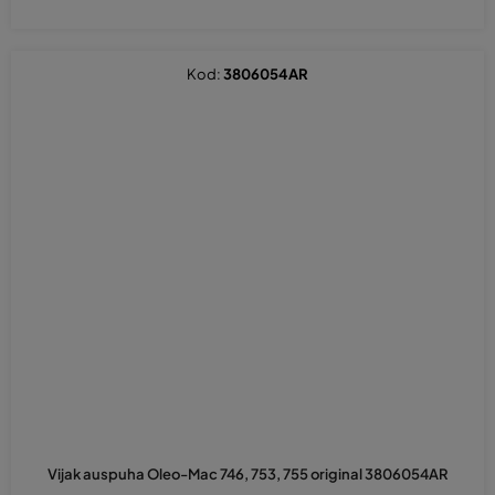
Kod:
3806054AR
Vijak auspuha Oleo-Mac 746, 753, 755 original 3806054AR