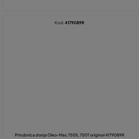
Kod:
4179089R
Prirubnica donja Oleo-Mac 750S, 750T original 4179089R