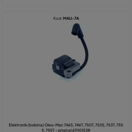
Kod:
MAU-7A
Elektronik (bobina) Oleo-Mac 746S, 746T, 750T, 753S, 753T, 755
S, 755T - original 61110153R