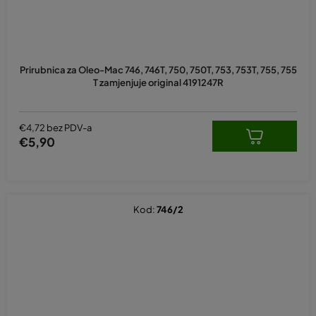
Prirubnica za Oleo-Mac 746, 746T, 750, 750T, 753, 753T, 755, 755
T zamjenjuje original 4191247R
€4,72 bez PDV-a
€5,90
Kod:
746/2