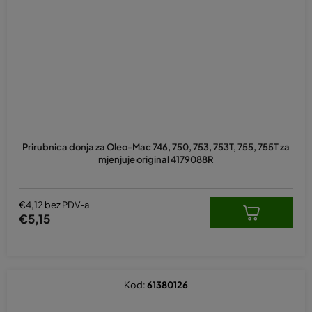
Prosječna
ocjena
Prirubnica donja za Oleo-Mac 746, 750, 753, 753T, 755, 755T za
proizvoda
mjenjuje original 4179088R
je
5,0
od
5
€4,12 bez PDV-a
zvjezdica.
€5,15
Kod:
61380126