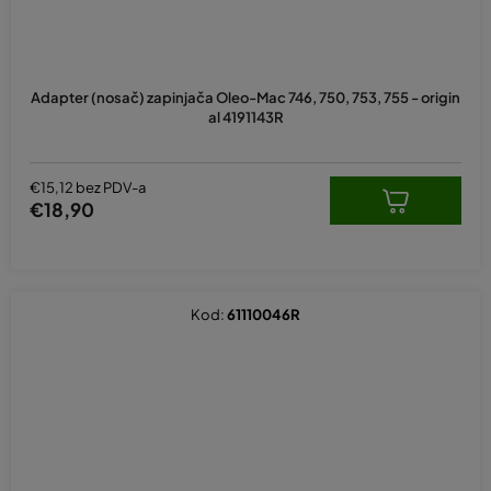
Adapter (nosač) zapinjača Oleo-Mac 746, 750, 753, 755 - origin
al 4191143R
€15,12 bez PDV-a
€18,90
Kod:
61110046R