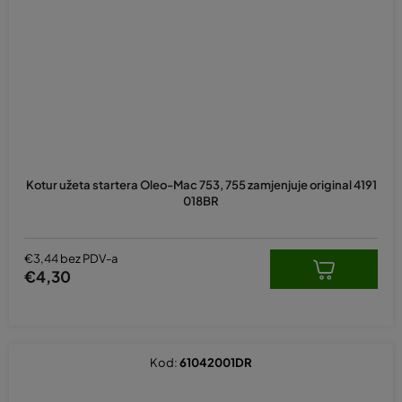
Kotur užeta startera Oleo-Mac 753, 755 zamjenjuje original 4191
018BR
€3,44 bez PDV-a
€4,30
Kod:
61042001DR