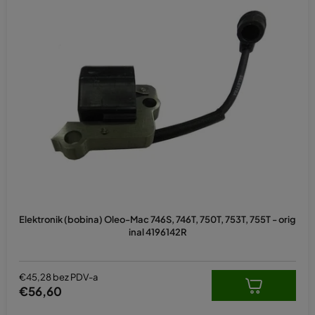
Elektronik (bobina) Oleo-Mac 746S, 746T, 750T, 753T, 755T - orig
inal 4196142R
€45,28 bez PDV-a
€56,60