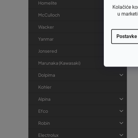
Homelite
Kolačiće ko
u marketi
McCulloch
Wacker
Postavke
Yanmar
Jonsered
Marunaka (Kawasaki)
Dolpima
Kohler
Alpina
Efco
Robin
Electrolux