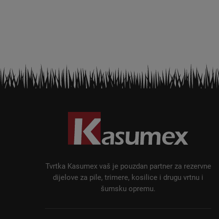
P
o
d
n
o
ž
Tvrtka Kasumex vaš je pouzdan partner za rezervne
j
dijelove za pile, trimere, kosilice i drugu vrtnu i
šumsku opremu.
e