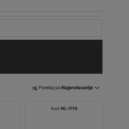
S
Poredaj po:
Najprodavanije
o
r
t
Kod:
90-1770
i
r