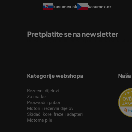
kasumex.sk
kasumex.cz
Pretplatite se na newsletter
Unesite svoju e-mail adresu i poslat ćemo vam inform
Kategorije webshopa
Naša
Rezervni dijelovi
Za marke
Proizvodi i pribor
Motori i rezervni dijelovi
Skidači kore, freze i adapteri
Motorne pile