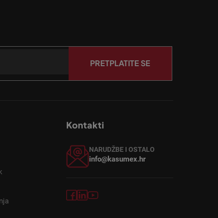
PRETPLATITE SE
Kontakti
NARUDŽBE I OSTALO
info@kasumex.hr
k
nja