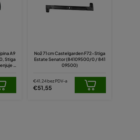
a
n
j
e
p
r
lpina A9
Nož 71 cm Castelgarden F72-Stiga
o
0, Stiga
Estate Senator (84109500/0 / 841
i
jenjuje o
09500)
0
z
v
€41,24 bez PDV-a
€51,55
o
d
a