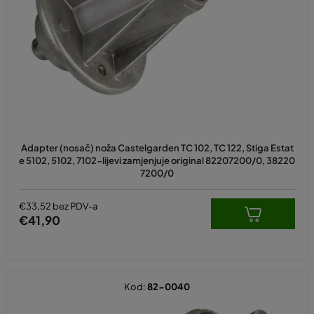
p
r
o
i
z
v
o
d
Adapter (nosač) noža Castelgarden TC 102, TC 122, Stiga Estat
a
e 5102, 5102, 7102-lijevi zamjenjuje original 82207200/0, 38220
7200/0
€33,52 bez PDV-a
€41,90
Kod:
82-0040