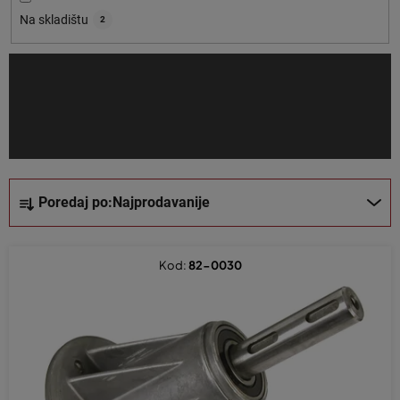
o
Na skladištu
2
i
z
v
o
d
a
S
Poredaj po:
Najprodavanije
o
r
t
Kod:
82-0030
i
r
a
n
j
e