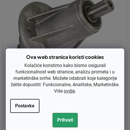
Ova web stranica koristi cookies
Kolačiće koristimo kako bismo osigurali
funkcionalnost web stranice, analizu prometa i u
marketinške svrhe. Možete odabrati koje kategorije
želite dopustiti: Funkcionalne, Analitske, Marketinške.
Više
ovdje
.
Osovina noža Castelgarden TC 102, TC 122, Stiga Estate 5102, 5
102, 7102-PRAVÁ zamjenjuje original 82207201/0
Postavke
€37,68 bez PDV-a
Prihvati
€47,10