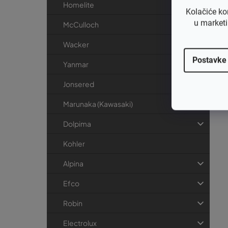
Homelite
Kolačiće ko
u marketi
McCulloch
Wacker
Postavke
Yanmar
Jonsered
Marunaka (Kawasaki)
Dolpima
Kohler
Alpina
Efco
Robin
Electrolux