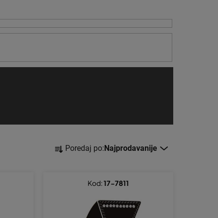
S
Poredaj po:
Najprodavanije
o
r
t
Kod:
17-7811
i
r