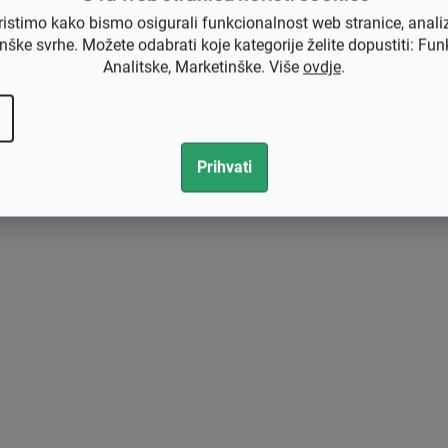
o
ristimo kako bismo osigurali funkcionalnost web stranice, anali
l
nške svrhe. Možete odabrati koje kategorije želite dopustiti: Fun
e
Analitske, Marketinške. Više
ovdje
.
l
i
s
t
Prihvati
a
n
j
a