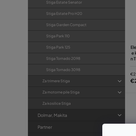
Stiga Estate Senator
Stiga Estate Pro H20
Stiga Garden Compact
Stiga Park 110
El
Stiga Park 125
e 
n 
Stiga Tornado 2098
Es
E 
Stiga Tornado 3098
€2
€
Za trimere Stiga
Za motorne pile Stiga
Za kosilice Stiga
Dolmar, Makita
Partner