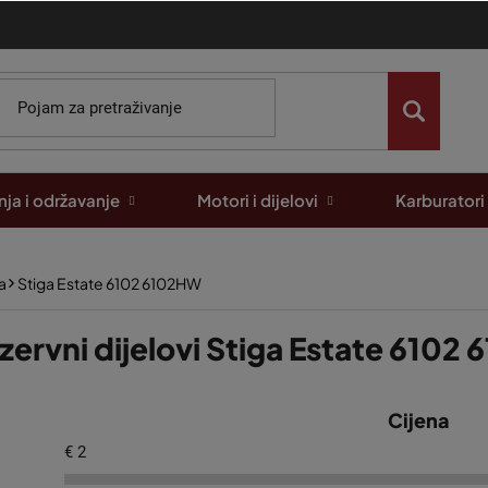
ja i održavanje
Motori i dijelovi
Karburatori
a
Stiga Estate 6102 6102HW
zervni dijelovi Stiga Estate 6102
Cijena
€
2