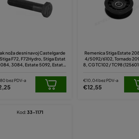
jak noža desni navoj Castelgarde
Remenica Stiga Estate 2
 Stiga F72, F72Hydro, Stiga Estat
4/5092/6102, Tornado 2
2084, 3084, Estate 5092, Estate
8, CG TC102 / TC98 (125601
02, Alpina zamjenjuje original 127
1134-4686-01,532 16 5
35694/0
,80 bez PDV-a
€10,04 bez PDV-a
2,25
€12,55
Kod:
33-1171