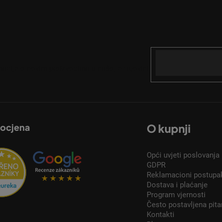
Email
acije o novim proizvodima u našoj e-trgovini.
 ocjena
O kupnji
Opći uvjeti poslovanja
GDPR
Reklamacioni postupa
Dostava i plaćanje
Program vjernosti
Često postavljena pita
Kontakti