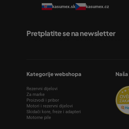
kasumex.sk
kasumex.cz
Pretplatite se na newsletter
Unesite svoju e-mail adresu i poslat ćemo vam inform
Kategorije webshopa
Naša
Rezervni dijelovi
Za marke
Proizvodi i pribor
Motori i rezervni dijelovi
Skidači kore, freze i adapteri
Motorne pile