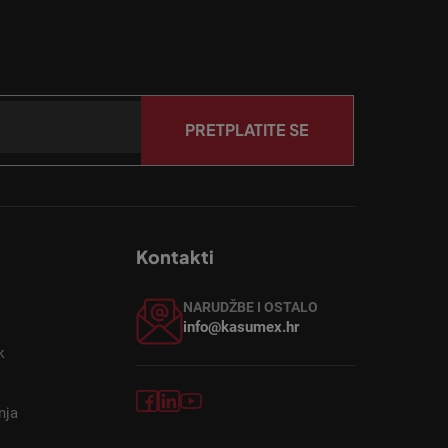
PRETPLATITE SE
Kontakti
NARUDŽBE I OSTALO
info@kasumex.hr
k
nja