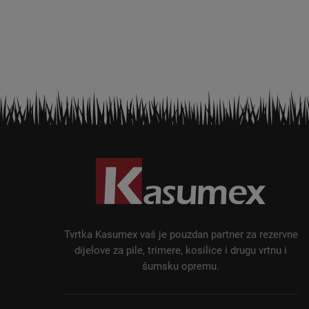
P
o
d
n
o
ž
Tvrtka Kasumex vaš je pouzdan partner za rezervne
j
dijelove za pile, trimere, kosilice i drugu vrtnu i
šumsku opremu.
e