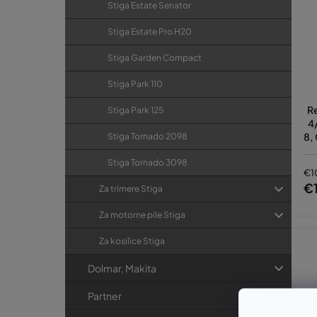
Stiga Estate Senator
Stiga Estate Pro H20
Stiga Garden Compact
Stiga Park 110
R
Stiga Park 125
4
8,
Stiga Tornado 2098
Stiga Tornado 3098
€1
€
Za trimere Stiga
Za motorne pile Stiga
Za kosilice Stiga
Dolmar, Makita
Partner