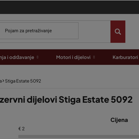
ja i održavanje
Motori i dijelovi
Karburatori
a
Stiga Estate 5092
zervni dijelovi Stiga Estate 5092
Cijena
€
2