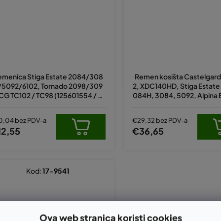
emenica Stiga Estate 2084/308
Remen kosišta Castelgard
/5092/6102, Tornado 2098/309
2, XDC140HD, Stiga Estate
 CG TC102 / TC98 (125601554 / 0,
084H, 3084, 5092, Alpina 
1134-4686-01,532 16 59-36)
d 2007r (12,7 x 2235,
0,04 bez PDV-a
€29,32 bez PDV-a
12,55
€36,65
Kod:
17-9541
Ova web stranica koristi cookies