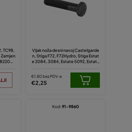
a
n
j
e
p
r
2, TC98,
Vijak noža desni navoj Castelgarde
o
. Zamjen
n, Stiga F72, F72Hydro, Stiga Estat
i
 3822072
e 2084, 3084, Estate 5092, Estate
6102, Alpina zamjenjuje original 127
z
35694/0
v
€1,80 bez PDV-a
LJI
€2,25
o
d
a
Kod:
91-9860