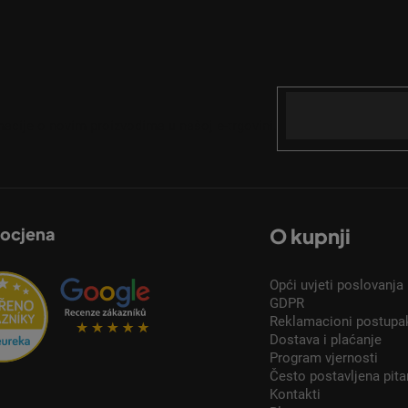
Email
acije o novim proizvodima u našoj e-trgovini.
 ocjena
O kupnji
Opći uvjeti poslovanja
GDPR
Reklamacioni postupa
Dostava i plaćanje
Program vjernosti
Često postavljena pita
Kontakti