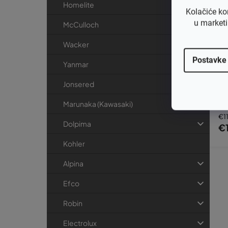
Homelite
Kolačiće ko
u marketi
McCulloch
Wacker
Postavke
Yanmar
Kl
en
Jonsered
at
ri
Marunaka (Kawasaki)
€1
Dolpima
€
Kohler
Alpina
Efco
Robin
Electrolux