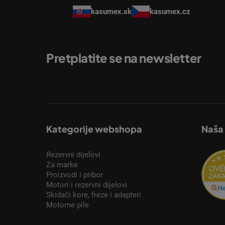
kasumex.sk
kasumex.cz
Pretplatite se na newsletter
Unesite svoju e-mail adresu i poslat ćemo vam inform
Kategorije webshopa
Naša
Rezervni dijelovi
Za marke
Proizvodi i pribor
Motori i rezervni dijelovi
Skidači kore, freze i adapteri
Motorne pile