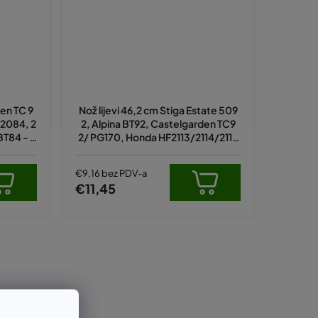
en TC 9
Nož lijevi 46,2 cm Stiga Estate 509
 2084, 2
2, Alpina BT92, Castelgarden TC9
BT84 - o
2/ PG170, Honda HF2113/2114/2115
2)
(82004352/0)
€9,16 bez PDV-a
€11,45