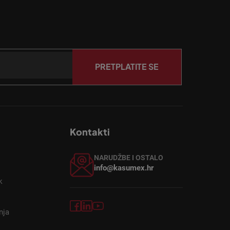
PRETPLATITE SE
Kontakti
NARUDŽBE I OSTALO
info@kasumex.hr
k
nja