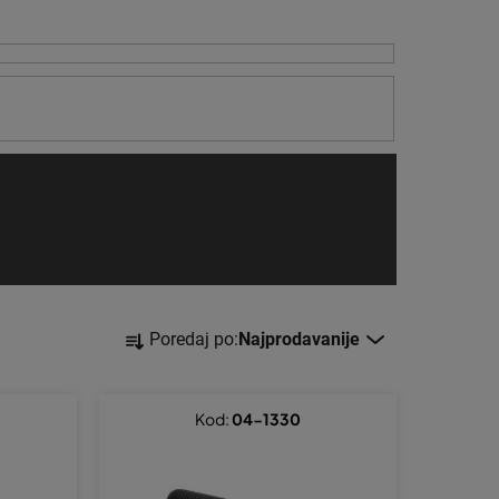
S
Poredaj po:
Najprodavanije
o
r
t
Kod:
04-1330
i
r