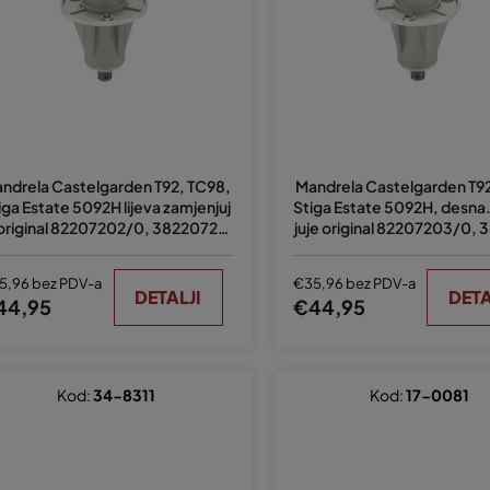
ndrela Castelgarden T92, TC98,
Mandrela Castelgarden T9
iga Estate 5092H lijeva zamjenjuj
Stiga Estate 5092H, desna
original 82207202/0, 38220720
juje original 82207203/0,
2/0
03/0
5,96 bez PDV-a
€35,96 bez PDV-a
DETALJI
DETA
44,95
€44,95
Kod:
34-8311
Kod:
17-0081