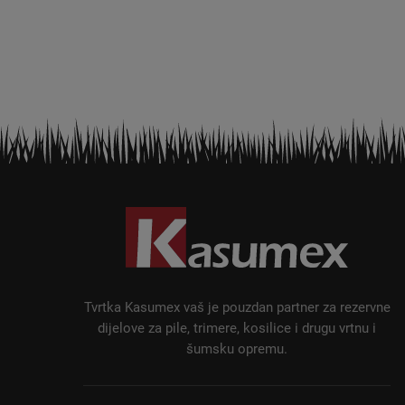
P
o
d
n
o
ž
Tvrtka Kasumex vaš je pouzdan partner za rezervne
j
dijelove za pile, trimere, kosilice i drugu vrtnu i
šumsku opremu.
e